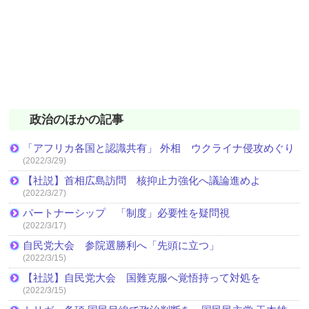
政治のほかの記事
「アフリカ各国と認識共有」 外相 ウクライナ侵攻めぐり
(2022/3/29)
【社説】首相広島訪問 核抑止力強化へ議論進めよ
(2022/3/27)
パートナーシップ 「制度」必要性を疑問視
(2022/3/17)
自民党大会 参院選勝利へ「先頭に立つ」
(2022/3/15)
【社説】自民党大会 国難克服へ覚悟持って対処を
(2022/3/15)