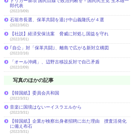
トリガー条項 国民目線で政治判断を－国民民主党 玉木雄一
郎代表
(2022/3/09)
石垣市長選、保革共闘を退け中山義隆氏が４選
(2022/3/02)
【社説】経済安保法案 脅威に対処し国益を守れ
(2022/3/01)
｢自公」対「保革共闘｣、離島で広がる新対立構図
(2022/2/16)
「オール沖縄」、辺野古移設反対で自己矛盾
(2022/2/09)
写真のほかの記事
【韓国紙】委員会共和国
(2022/3/31)
音楽に国境はないーイスラエルから
(2022/3/31)
【韓国紙】企業が検察出身者招聘に出た理由 捜査活発化
に備え布石
(2022/3/31)