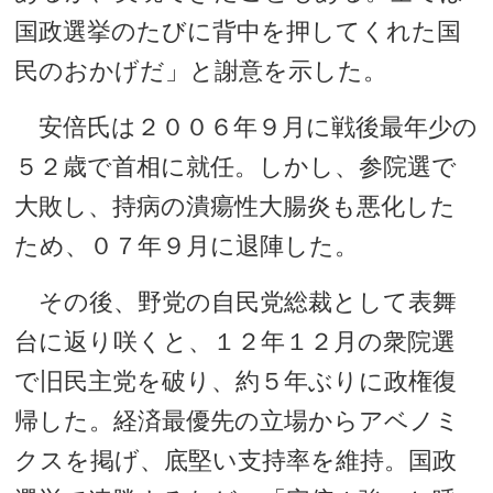
国政選挙のたびに背中を押してくれた国
民のおかげだ」と謝意を示した。
安倍氏は２００６年９月に戦後最年少の
５２歳で首相に就任。しかし、参院選で
大敗し、持病の潰瘍性大腸炎も悪化した
ため、０７年９月に退陣した。
その後、野党の自民党総裁として表舞
台に返り咲くと、１２年１２月の衆院選
で旧民主党を破り、約５年ぶりに政権復
帰した。経済最優先の立場からアベノミ
クスを掲げ、底堅い支持率を維持。国政