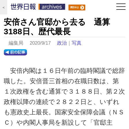
togg
＜
navi
安倍さん官邸から去る 通算
3188日、歴代最長
編集局 2020/9/17
政治
｜
写真
安倍内閣は１６日午前の臨時閣議で総辞
職した。安倍晋三首相の在職日数は、第
１次政権を含む通算で３１８８日、第２次
政権以降の連続で２８２２日と、いずれ
も憲政史上最長。国家安全保障会議（ＮＳ
Ｃ）や内閣人事局を新設して「官邸主