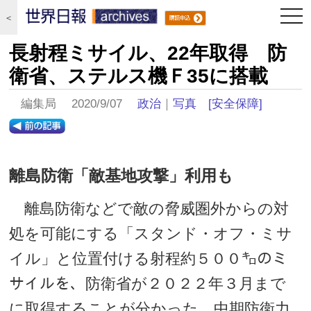
togg
＜
navi
長射程ミサイル、22年取得 防
衛省、ステルス機Ｆ35に搭載
編集局 2020/9/07
政治
｜
写真
[安全保障]
離島防衛「敵基地攻撃」利用も
離島防衛などで敵の脅威圏外からの対
処を可能にする「スタンド・オフ・ミサ
イル」と位置付ける射程約５００㌔のミ
サイルを、防衛省が２０２２年３月まで
に取得することが分かった。中期防衛力