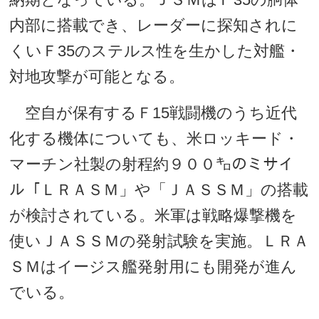
内部に搭載でき、レーダーに探知されに
くいＦ35のステルス性を生かした対艦・
対地攻撃が可能となる。
空自が保有するＦ15戦闘機のうち近代
化する機体についても、米ロッキード・
マーチン社製の射程約９００㌔のミサイ
ル「ＬＲＡＳＭ」や「ＪＡＳＳＭ」の搭載
が検討されている。米軍は戦略爆撃機を
使いＪＡＳＳＭの発射試験を実施。ＬＲＡ
ＳＭはイージス艦発射用にも開発が進ん
でいる。