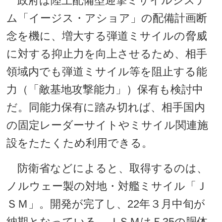
政府は陸上配備型迎撃ミサイルシステ
ム「イージス・アショア」の配備計画断
念を機に、増大する弾道ミサイルの脅威
に対する抑止力を向上させるため、相手
領域内でも弾道ミサイル等を阻止する能
力（「敵基地攻撃能力」）保有も検討中
だ。同能力保有に踏み切れば、相手国内
の固定レーダーサイトやミサイル関連施
設をたたくため利用できる。
防衛省などによると、取得するのは、
ノルウェー製の対地・対艦ミサイル「Ｊ
ＳＭ」。開発が完了し、22年３月中旬が
納期となっている。ＪＳＭはＦ35の胴体