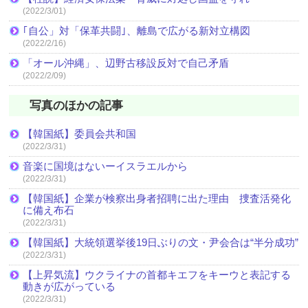
(2022/3/01)
｢自公」対「保革共闘｣、離島で広がる新対立構図
(2022/2/16)
「オール沖縄」、辺野古移設反対で自己矛盾
(2022/2/09)
写真のほかの記事
【韓国紙】委員会共和国
(2022/3/31)
音楽に国境はないーイスラエルから
(2022/3/31)
【韓国紙】企業が検察出身者招聘に出た理由 捜査活発化
に備え布石
(2022/3/31)
【韓国紙】大統領選挙後19日ぶりの文・尹会合は“半分成功”
(2022/3/31)
【上昇気流】ウクライナの首都キエフをキーウと表記する
動きが広がっている
(2022/3/31)