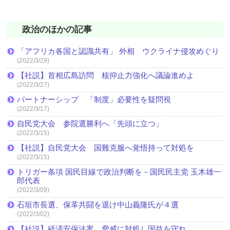
政治のほかの記事
「アフリカ各国と認識共有」 外相 ウクライナ侵攻めぐり
(2022/3/29)
【社説】首相広島訪問 核抑止力強化へ議論進めよ
(2022/3/27)
パートナーシップ 「制度」必要性を疑問視
(2022/3/17)
自民党大会 参院選勝利へ「先頭に立つ」
(2022/3/15)
【社説】自民党大会 国難克服へ覚悟持って対処を
(2022/3/15)
トリガー条項 国民目線で政治判断を－国民民主党 玉木雄一
郎代表
(2022/3/09)
石垣市長選、保革共闘を退け中山義隆氏が４選
(2022/3/02)
【社説】経済安保法案 脅威に対処し国益を守れ