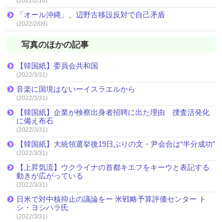
(2022/2/16)
「オール沖縄」、辺野古移設反対で自己矛盾
(2022/2/09)
写真のほかの記事
【韓国紙】委員会共和国
(2022/3/31)
音楽に国境はないーイスラエルから
(2022/3/31)
【韓国紙】企業が検察出身者招聘に出た理由 捜査活発化
に備え布石
(2022/3/31)
【韓国紙】大統領選挙後19日ぶりの文・尹会合は“半分成功”
(2022/3/31)
【上昇気流】ウクライナの首都キエフをキーウと表記する
動きが広がっている
(2022/3/31)
日米で対中核抑止の議論をー 米戦略予算評価センター ト
シ・ヨシハラ氏
(2022/3/31)