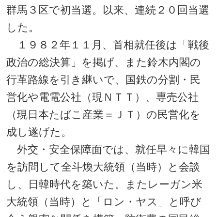
群馬３区で初当選。以来、連続２０回当選
した。
１９８２年１１月、首相就任後は「戦後
政治の総決算」を掲げ、また鈴木内閣の
行革路線を引き継いで、国鉄の分割・民
営化や電電公社（現ＮＴＴ）、専売公社
（現日本たばこ産業＝ＪＴ）の民営化を
成し遂げた。
外交・安全保障面では、就任早々に韓国
を訪問して全斗煥大統領（当時）と会談
し、日韓時代を築いた。またレーガン米
大統領（当時）と「ロン・ヤス」と呼び