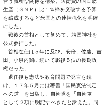
合う親密な関係を構築。防衛費の国民総
生産（ＧＮＰ）比１％枠を突破する予算
を編成するなど米国との連携強化を明確
にした。
戦後の首相として初めて、靖国神社を
公式参拝した。
首相在任は５年に及び、安倍、佐藤、吉
田、小泉内閣に続いて戦後５位の長期政
権だった。
退任後も憲法や教育問題で発言を続
け、１７年５月には著書「国民憲法制定
への道」を出版し、自衛隊を「自衛軍」
として２項に明記すべきだと訴えた。同