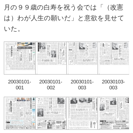
月の９９歳の白寿を祝う会では「（改憲
は）わが人生の願いだ」と意欲を見せて
いた。
20030101-
20030101-
20030101-
20030103-
001
002
003
003