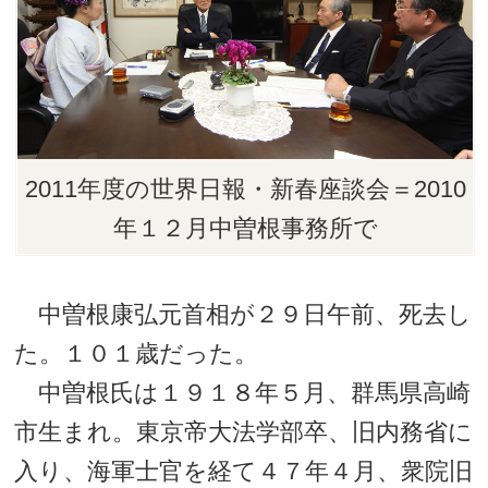
2011年度の世界日報・新春座談会＝2010
年１２月中曽根事務所で
中曽根康弘元首相が２９日午前、死去し
た。１０１歳だった。
中曽根氏は１９１８年５月、群馬県高崎
市生まれ。東京帝大法学部卒、旧内務省に
入り、海軍士官を経て４７年４月、衆院旧