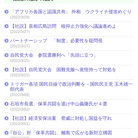
「アフリカ各国と認識共有」 外相 ウクライナ侵攻めぐり
(2022/3/29)
【社説】首相広島訪問 核抑止力強化へ議論進めよ
(2022/3/27)
パートナーシップ 「制度」必要性を疑問視
(2022/3/17)
自民党大会 参院選勝利へ「先頭に立つ」
(2022/3/15)
【社説】自民党大会 国難克服へ覚悟持って対処を
(2022/3/15)
トリガー条項 国民目線で政治判断を－国民民主党 玉木雄一
郎代表
(2022/3/09)
石垣市長選、保革共闘を退け中山義隆氏が４選
(2022/3/02)
【社説】経済安保法案 脅威に対処し国益を守れ
(2022/3/01)
｢自公」対「保革共闘｣、離島で広がる新対立構図