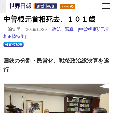
togg
＜
navi
中曽根元首相死去、１０１歳
編集局 2019/11/29
政治
｜
写真
[中曽根康弘元首
相追悼特集]
国鉄の分割・民営化、戦後政治総決算を遂
行