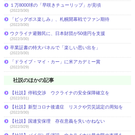
１万8000球の「早咲きチューリップ」が見頃
(2022/3/30)
「ビッグボス楽しみ」、札幌開幕戦でファン期待
(2022/3/30)
ウクライナ避難民に、日本財団が50億円を支援
(2022/3/30)
卒業証書の特大パネルで「楽しい思い出を」
(2022/3/30)
「ドライブ・マイ・カー」に米アカデミー賞
(2022/3/29)
社説のほかの記事
【社説】停戦交渉 ウクライナの安全保障確立を
(2022/3/31)
【社説】新型コロナ後遺症 リスクや労災認定の周知を
(2022/3/30)
【社説】国連安保理 存在意義を失いかねない
(2022/3/29)