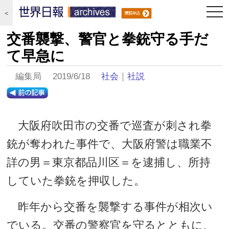
togg
＜
navi
交番襲撃、警官と拳銃守る手だ
て早急に
編集局 2019/6/18
社会
｜
社説
大阪府吹田市の交番で巡査が刺され拳
銃が奪われた事件で、大阪府警は職業不
詳の男＝東京都品川区＝を逮捕し、所持
していた拳銃を押収した。
昨年から交番を襲撃する事件が相次い
でいる。交番の警察官を守るとともに、