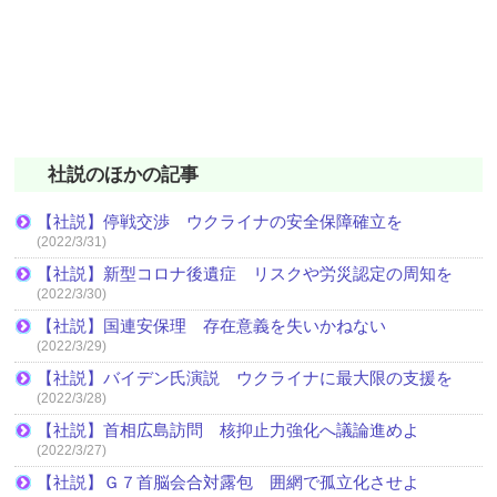
社説のほかの記事
【社説】停戦交渉 ウクライナの安全保障確立を
(2022/3/31)
【社説】新型コロナ後遺症 リスクや労災認定の周知を
(2022/3/30)
【社説】国連安保理 存在意義を失いかねない
(2022/3/29)
【社説】バイデン氏演説 ウクライナに最大限の支援を
(2022/3/28)
【社説】首相広島訪問 核抑止力強化へ議論進めよ
(2022/3/27)
【社説】Ｇ７首脳会合対露包 囲網で孤立化させよ