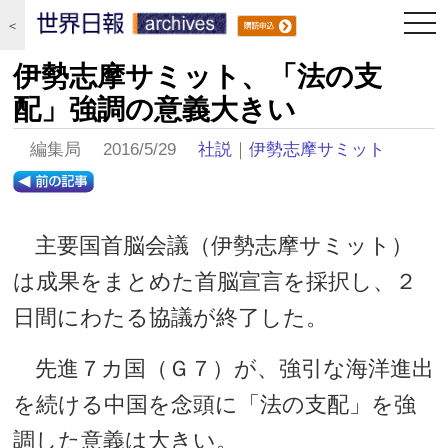
togg
＜
navi
伊勢志摩サミット、「法の支
配」強調の意義大きい
編集局 2016/5/29
社説
｜
伊勢志摩サミット
主要国首脳会議（伊勢志摩サミット）
は成果をまとめた首脳宣言を採択し、２
日間にわたる協議が終了した。
先進７カ国（Ｇ７）が、強引な海洋進出
を続ける中国を念頭に「法の支配」を強
調した意義は大きい。