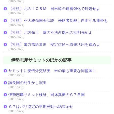
(2022/3/26)
【社説】北のＩＣＢＭ 日米韓の連携強化で対処せよ
(2022/3/25)
【社説】ゼ大統領国会演説 侵略者制裁し自由守る連帯を
(2022/3/24)
【社説】北方領土 露の不法占拠への批判強めよ
(2022/3/23)
【社説】電力需給逼迫 安定供給へ原発活用を進めよ
(2022/3/22)
伊勢志摩サミットのほかの記事
サミットに安倍外交結実 米の最も重要な同盟国に
(2016/6/03)
議長国の利生かし演出
(2016/5/30)
伊勢志摩サミット検証、同床異夢のＧ７各国
(2016/5/29)
Ｇ７はパリ協定の早期発効へ結束示せ
(2016/5/27)