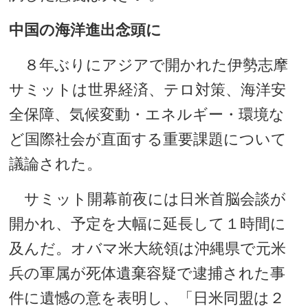
中国の海洋進出念頭に
８年ぶりにアジアで開かれた伊勢志摩
サミットは世界経済、テロ対策、海洋安
全保障、気候変動・エネルギー・環境な
ど国際社会が直面する重要課題について
議論された。
サミット開幕前夜には日米首脳会談が
開かれ、予定を大幅に延長して１時間に
及んだ。オバマ米大統領は沖縄県で元米
兵の軍属が死体遺棄容疑で逮捕された事
件に遺憾の意を表明し、「日米同盟は２