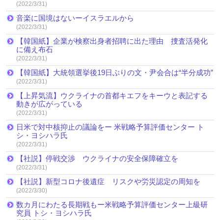
(2022/3/31)
音楽に国境はないーイスラエルから
(2022/3/31)
【韓国紙】企業が検察出身者招聘に出た理由 捜査活発化
に備え布石
(2022/3/31)
【韓国紙】大統領選挙後19日ぶりの文・尹会合は“半分成功”
(2022/3/31)
【上昇気流】ウクライナの首都キエフをキーウと表記する
動きが広がっている
(2022/3/31)
日米で対中核抑止の議論をー 米戦略予算評価センター ト
シ・ヨシハラ氏
(2022/3/31)
【社説】停戦交渉 ウクライナの安全保障確立を
(2022/3/31)
【社説】新型コロナ後遺症 リスクや労災認定の周知を
(2022/3/30)
数カ月にわたる長期戦もー米戦略予算評価センター上級研
究員 トシ・ヨシハラ氏