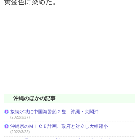
黄金色に染めた。
沖縄のほかの記事
接続水域に中国海警船２隻 沖縄・尖閣沖
(2022/3/27)
沖縄県のＭＩＣＥ計画、政府と対立し大幅縮小
(2022/3/23)