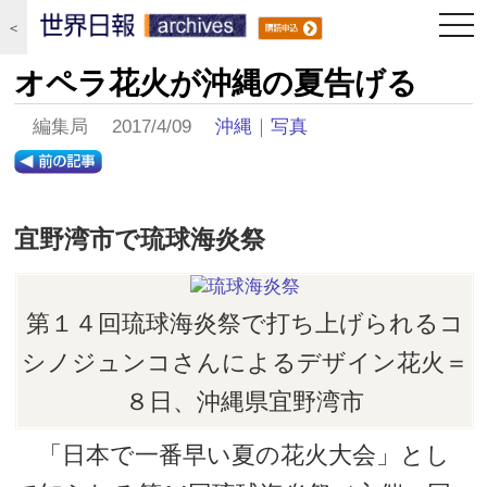
togg
＜
navi
オペラ花火が沖縄の夏告げる
編集局 2017/4/09
沖縄
｜
写真
宜野湾市で琉球海炎祭
第１４回琉球海炎祭で打ち上げられるコ
シノジュンコさんによるデザイン花火＝
８日、沖縄県宜野湾市
「日本で一番早い夏の花火大会」とし