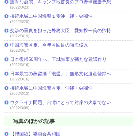
露骨な贔屓、キャンプ地首長のプロ野球優勝予想
(2022/3/23)
接続水域に中国海警１隻沖 縄・尖閣沖
(2022/3/20)
交渉の重責を担った外務大臣、愛知揆一氏の矜持
(2022/3/19)
中国海警４隻、今年４回目の領海侵入
(2022/3/17)
日本復帰50周年へ、玉城知事が新たな建議作り
(2022/3/16)
日本最古の蒸留酒「泡盛」、無形文化遺産登録へ
(2022/3/16)
接続水域に中国海警４隻 沖縄・尖閣沖
(2022/3/13)
ウクライナ問題、台湾にとって対岸の火事でない
(2022/3/09)
写真のほかの記事
【韓国紙】委員会共和国