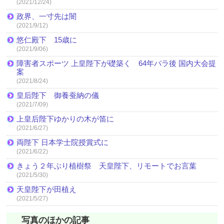
(2021/12/24)
政界、一寸先は闇
(2021/9/12)
悠仁殿下 15歳に
(2021/9/06)
障害者スポーツ 上皇陛下が礎築く 64年パラ後 国内大会提
案
(2021/8/24)
皇后陛下 御養蚕納の儀
(2021/7/09)
上皇后陛下ゆかりの木が笛に
(2021/6/27)
両陛下 日本学士院授賞式に
(2021/6/22)
きょう２年ぶり植樹祭 天皇陛下、リモートでお言葉
(2021/5/30)
天皇陛下が田植え
(2021/5/27)
写真のほかの記事