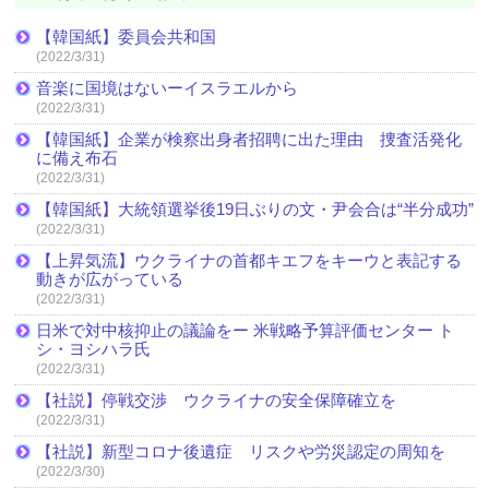
【韓国紙】委員会共和国
(2022/3/31)
音楽に国境はないーイスラエルから
(2022/3/31)
【韓国紙】企業が検察出身者招聘に出た理由 捜査活発化
に備え布石
(2022/3/31)
【韓国紙】大統領選挙後19日ぶりの文・尹会合は“半分成功”
(2022/3/31)
【上昇気流】ウクライナの首都キエフをキーウと表記する
動きが広がっている
(2022/3/31)
日米で対中核抑止の議論をー 米戦略予算評価センター ト
シ・ヨシハラ氏
(2022/3/31)
【社説】停戦交渉 ウクライナの安全保障確立を
(2022/3/31)
【社説】新型コロナ後遺症 リスクや労災認定の周知を
(2022/3/30)