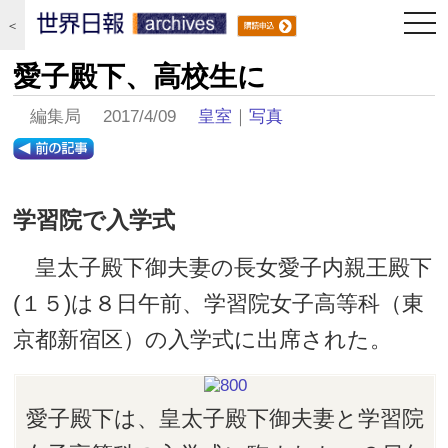
togg
＜
navi
愛子殿下、高校生に
編集局 2017/4/09
皇室
｜
写真
学習院で入学式
皇太子殿下御夫妻の長女愛子内親王殿下
(１５)は８日午前、学習院女子高等科（東
京都新宿区）の入学式に出席された。
愛子殿下は、皇太子殿下御夫妻と学習院