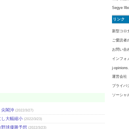
Segye Ilb
リンク
新型コロ
ご愛読者
お問い合
インフォ
j-opinion
運営会社
プライバ
ソーシャ
・尖閣沖
(2022/3/27)
立し大幅縮小
(2022/3/23)
ロ野球優勝予想
(2022/3/23)