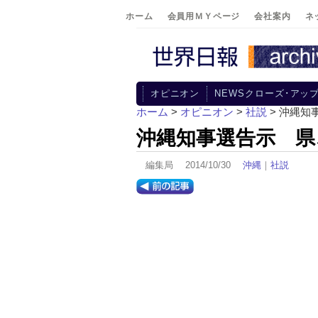
ホーム
会員用ＭＹページ
会社案内
ネ
オピニオン
NEWSクローズ･アッ
ホーム
>
オピニオン
>
社説
> 沖縄
沖縄知事選告示 県
編集局 2014/10/30
沖縄
｜
社説