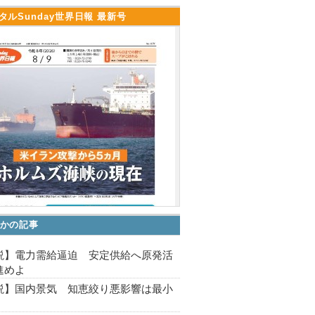
タルSunday世界日報 最新号
かの記事
説】電力需給逼迫 安定供給へ原発活
進めよ
説】国内景気 知恵絞り悪影響は最小