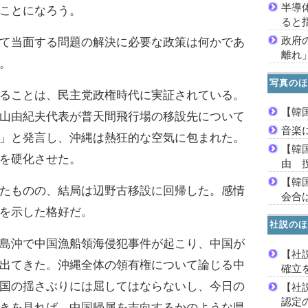
半導
ことになろう。
ると
政府
て当面する問題の解決に必要な政策は何かであ
離れ
。
写真のほ
ることは、民主党政権時代に実証されている。
【韓
山由紀夫代表が普天間飛行場の移設先について
音楽
」と発言し、沖縄は熱狂的な空気に包まれた。
【韓
を硬化させた。
由 
【韓
たものの、結局は辺野古移設に回帰した。感情
会合は
を示した格好だ。
社説のほ
島沖で中国漁船領海侵犯事件が起こり、中国が
【社
出てきた。沖縄全体の領有権について論じる中
確立
国の揺さぶりには屈してはならないし、今日の
【社
認定
きを見れば、中国帰属を志向するかのような県