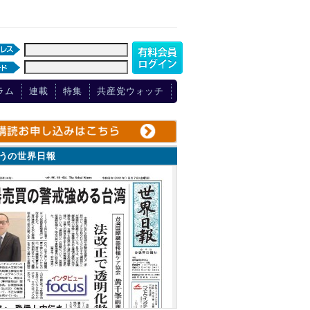
ラム
連載
特集
共産党ウォッチ
ょうの世界日報