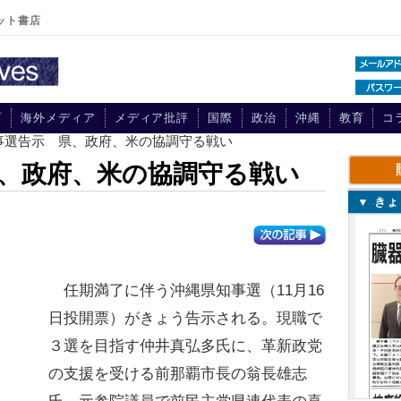
ット書店
プ
海外メディア
メディア批評
国際
政治
沖縄
教育
コ
知事選告示 県、政府、米の協調守る戦い
、政府、米の協調守る戦い
▼ き
任期満了に伴う沖縄県知事選（11月16
日投開票）がきょう告示される。現職で
３選を目指す仲井真弘多氏に、革新政党
の支援を受ける前那覇市長の翁長雄志