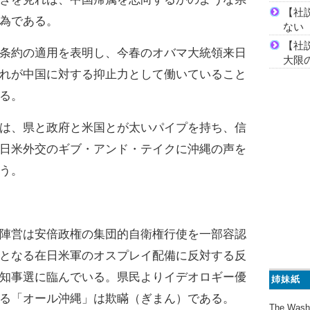
【社
為である。
ない
【社
条約の適用を表明し、今春のオバマ大統領来日
大限
れが中国に対する抑止力として働いていること
る。
は、県と政府と米国とが太いパイプを持ち、信
日米外交のギブ・アンド・テイクに沖縄の声を
う。
陣営は安倍政権の集団的自衛権行使を一部容認
となる在日米軍のオスプレイ配備に反対する反
知事選に臨んでいる。県民よりイデオロギー優
姉妹紙
る「オール沖縄」は欺瞞（ぎまん）である。
The Wash