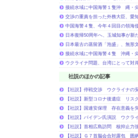
接続水域に中国海警１隻沖 縄・
交渉の重責を担った外務大臣、愛
中国海警４隻、今年４回目の領海
日本復帰50周年へ、玉城知事が新
日本最古の蒸留酒「泡盛」、無形
接続水域に中国海警４隻 沖縄・
ウクライナ問題、台湾にとって対
社説のほかの記事
【社説】停戦交渉 ウクライナの
【社説】新型コロナ後遺症 リス
【社説】国連安保理 存在意義を
【社説】バイデン氏演説 ウクラ
【社説】首相広島訪問 核抑止力
【社説】Ｇ７首脳会合対露包 囲