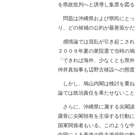
を県政批判へと誘導し集票を図る
問題は沖縄県および県民にとっ
り、どの候補の公約が最善策かだ
感情論では混乱が引き起こされ
２００９年夏の衆院選で当時の鳩
「できれば海外、少なくとも県外
仲井真知事も辺野古移設への態度
しかし、鳩山内閣は検討を重ね
論では政治責任を果たせないこと
さらに、沖縄県に属する尖閣諸
露骨に尖閣領有を主張する行動に
国軍関係者もいる。このような中
中国による香港の民主派排除の動