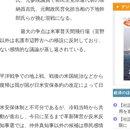
氏、元参院議員で前民主党県連代表の喜
▼ デジ
納昌吉氏、元郵政民営化担当相の下地幹
郎氏らが挑む混戦になる。
最大の争点は米軍普天間飛行場（宜野
以外は名護市辺野古への移設に反対しており、
ない感情的な議論が蒸し返されている。
平洋戦争での地上戦、戦後の米国統治などから
復帰は我が国が日米安保条約の改定によって日
経済のほ
【社
米安保体制と不可分であるが、冷戦当時から共
用を
動が進出し、今日に至るまで革新陣営が反米反
【社
限に
知事選では、仲井真知事以外の候補は県民感情