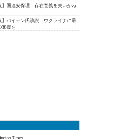
説】国連安保理 存在意義を失いかね
説】バイデン氏演説 ウクライナに最
の支援を
ington Times