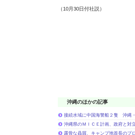
（10月30日付社説）
沖縄のほかの記事
接続水域に中国海警船２隻 沖縄
沖縄県のＭＩＣＥ計画、政府と対
露骨な贔屓、キャンプ地首長のプ