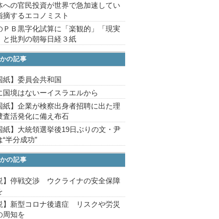
体への官民投資が世界で急加速してい
指摘するエコノミスト
のＰＢ黒字化試算に「楽観的」「現実
」と批判の朝毎日経３紙
かの記事
国紙】委員会共和国
に国境はないーイスラエルから
国紙】企業が検察出身者招聘に出た理
捜査活発化に備え布石
国紙】大統領選挙後19日ぶりの文・尹
“半分成功”
かの記事
説】停戦交渉 ウクライナの安全保障
を
説】新型コロナ後遺症 リスクや労災
の周知を