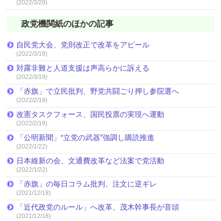
(2022/3/29)
政党機関紙のほかの記事
自民党大会、党則改正で改革をアピール
(2022/3/19)
対露非難と人道支援は声高らかに訴える
(2022/3/19)
「赤旗」で立民批判、野党共闘ごり押し参院選へ
(2022/2/19)
改憲タスクフォース、国民投票の実現へ運動
(2022/2/19)
「公明新聞」“立党の武器”強調し購読推進
(2022/1/22)
日本維新の会、文通費改革など法案で党活動
(2022/1/22)
「赤旗」の毎日コラム批判、注文に逆ギレ
(2021/12/18)
「近代政党のルール」へ改革、茂木幹事長が音頭
(2021/12/18)