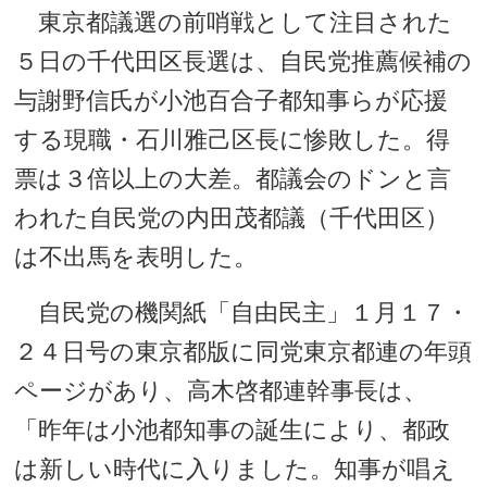
東京都議選の前哨戦として注目された
５日の千代田区長選は、自民党推薦候補の
与謝野信氏が小池百合子都知事らが応援
する現職・石川雅己区長に惨敗した。得
票は３倍以上の大差。都議会のドンと言
われた自民党の内田茂都議（千代田区）
は不出馬を表明した。
自民党の機関紙「自由民主」１月１７・
２４日号の東京都版に同党東京都連の年頭
ページがあり、高木啓都連幹事長は、
「昨年は小池都知事の誕生により、都政
は新しい時代に入りました。知事が唱え