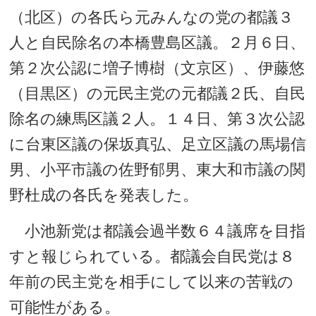
（北区）の各氏ら元みんなの党の都議３
人と自民除名の本橋豊島区議。２月６日、
第２次公認に増子博樹（文京区）、伊藤悠
（目黒区）の元民主党の元都議２氏、自民
除名の練馬区議２人。１４日、第３次公認
に台東区議の保坂真弘、足立区議の馬場信
男、小平市議の佐野郁男、東大和市議の関
野杜成の各氏を発表した。
小池新党は都議会過半数６４議席を目指
すと報じられている。都議会自民党は８
年前の民主党を相手にして以来の苦戦の
可能性がある。