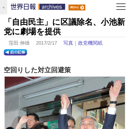
togg
＜
navi
「自由民主」に区議除名、小池新
党に劇場を提供
窪田 伸雄 2017/2/17
写真
｜
政党機関紙
空回りした対立回避策