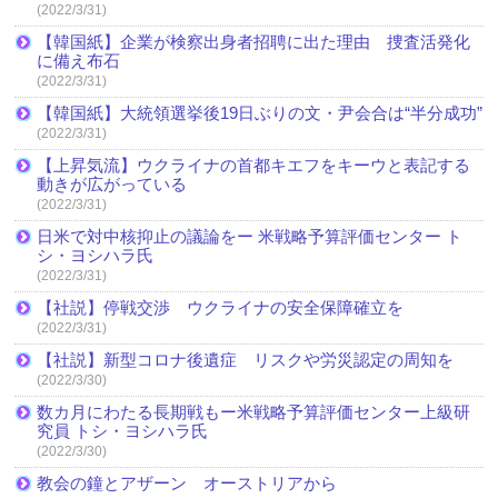
(2022/3/31)
【韓国紙】企業が検察出身者招聘に出た理由 捜査活発化
に備え布石
(2022/3/31)
【韓国紙】大統領選挙後19日ぶりの文・尹会合は“半分成功”
(2022/3/31)
【上昇気流】ウクライナの首都キエフをキーウと表記する
動きが広がっている
(2022/3/31)
日米で対中核抑止の議論をー 米戦略予算評価センター ト
シ・ヨシハラ氏
(2022/3/31)
【社説】停戦交渉 ウクライナの安全保障確立を
(2022/3/31)
【社説】新型コロナ後遺症 リスクや労災認定の周知を
(2022/3/30)
数カ月にわたる長期戦もー米戦略予算評価センター上級研
究員 トシ・ヨシハラ氏
(2022/3/30)
教会の鐘とアザーン オーストリアから