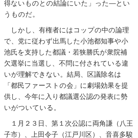
得ないものとの結論にいた」った―とい
うものだ。
しかし、有権者にはコップの中の論理
で、党に従わず出馬した小池都知事や小
池氏を支持した都議・若狭勝氏が衆院補
欠選挙に当選し、不問に付されている違
いが理解できない。結局、区議除名は
「都民ファーストの会」に劇場効果を提
供し、今年に入り都議選公認の発表に勢
いがついている。
１月２３日、第１次公認に両角謙（八王
子市）、上田令子（江戸川区）、音喜多駿