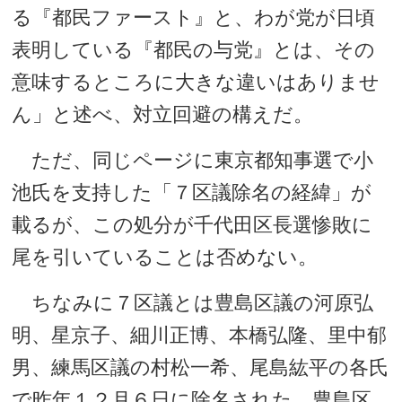
る『都民ファースト』と、わが党が日頃
表明している『都民の与党』とは、その
意味するところに大きな違いはありませ
ん」と述べ、対立回避の構えだ。
ただ、同じページに東京都知事選で小
池氏を支持した「７区議除名の経緯」が
載るが、この処分が千代田区長選惨敗に
尾を引いていることは否めない。
ちなみに７区議とは豊島区議の河原弘
明、星京子、細川正博、本橋弘隆、里中郁
男、練馬区議の村松一希、尾島紘平の各氏
で昨年１２月６日に除名された。豊島区