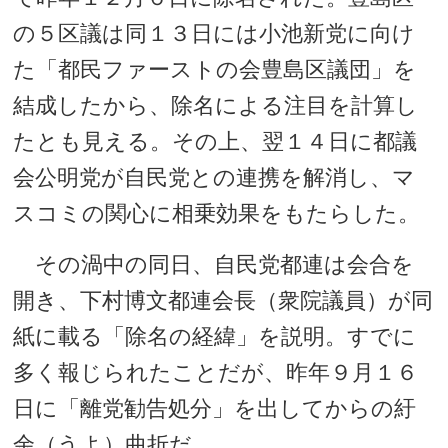
の５区議は同１３日には小池新党に向け
た「都民ファーストの会豊島区議団」を
結成したから、除名による注目を計算し
たとも見える。その上、翌１４日に都議
会公明党が自民党との連携を解消し、マ
スコミの関心に相乗効果をもたらした。
その渦中の同日、自民党都連は会合を
開き、下村博文都連会長（衆院議員）が同
紙に載る「除名の経緯」を説明。すでに
多く報じられたことだが、昨年９月１６
日に「離党勧告処分」を出してからの紆
余（うよ）曲折だ。