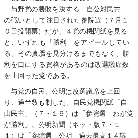
与野党の勝敗を決する「自公対民共」
の戦いとして注目された参院選（７月１
０日投開票）だが、４党の機関紙を見る
と、いずれも「勝利」をアピールしてい
る。その真贋を見分けるまでもなく、勝
利を口にする資格があるのは改選議席数
を上回った党である。
与党の自民、公明は改選議席を上回
り、過半数も制した。自民党機関紙「自
由民主」（７・１９）は「参院選 わが党
が勝利」、公明新聞（ネット版７・１
１）は「参院選 公明、過去最高１４議