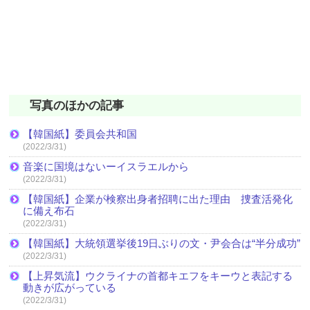
写真のほかの記事
【韓国紙】委員会共和国
(2022/3/31)
音楽に国境はないーイスラエルから
(2022/3/31)
【韓国紙】企業が検察出身者招聘に出た理由 捜査活発化
に備え布石
(2022/3/31)
【韓国紙】大統領選挙後19日ぶりの文・尹会合は“半分成功”
(2022/3/31)
【上昇気流】ウクライナの首都キエフをキーウと表記する
動きが広がっている
(2022/3/31)