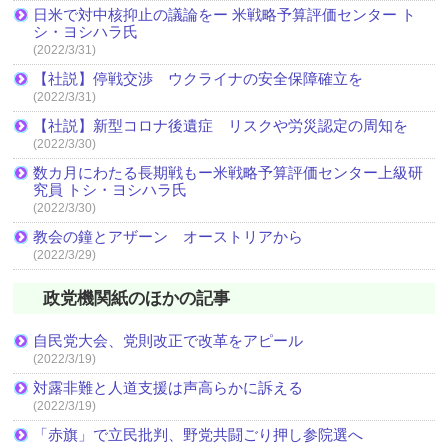
日米で対中核抑止の議論をー 米戦略予算評価センター ト
シ・ヨシハラ氏
(2022/3/31)
【社説】停戦交渉 ウクライナの安全保障確立を
(2022/3/31)
【社説】新型コロナ後遺症 リスクや労災認定の周知を
(2022/3/30)
数カ月にわたる長期戦もー米戦略予算評価センター上級研
究員 トシ・ヨシハラ氏
(2022/3/30)
教会の鐘とアザーン オーストリアから
(2022/3/29)
政党機関紙のほかの記事
自民党大会、党則改正で改革をアピール
(2022/3/19)
対露非難と人道支援は声高らかに訴える
(2022/3/19)
「赤旗」で立民批判、野党共闘ごり押し参院選へ