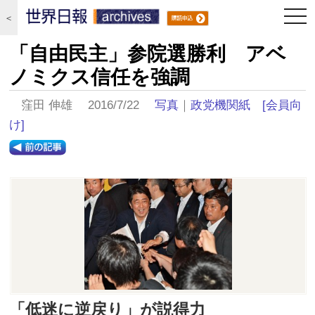
togg
＜
navi
「自由民主」参院選勝利 アベ
ノミクス信任を強調
窪田 伸雄 2016/7/22
写真
｜
政党機関紙
[会員向
け]
「低迷に逆戻り」が説得力