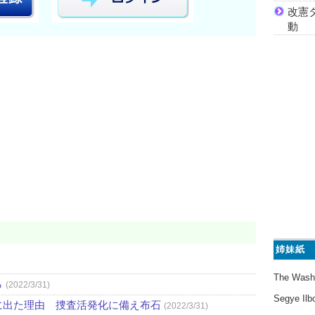
改憲
動
姉妹紙
The Wash
ら
(2022/3/31)
Segye Ilb
に出た理由 捜査活発化に備え布石
(2022/3/31)