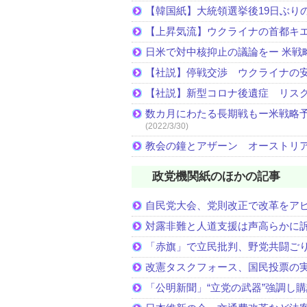
【韓国紙】大統領選挙後19日ぶりの
【上昇気流】ウクライナの首都キ
日米で対中核抑止の議論をー 米戦
【社説】停戦交渉 ウクライナの
【社説】新型コロナ後遺症 リス
数カ月にわたる長期戦もー米戦略予
(2022/3/30)
教会の鐘とアザーン オーストリ
政党機関紙のほかの記事
自民党大会、党則改正で改革をア
対露非難と人道支援は声高らかに
「赤旗」で立民批判、野党共闘ご
改憲タスクフォース、国民投票の
「公明新聞」“立党の武器”強調し