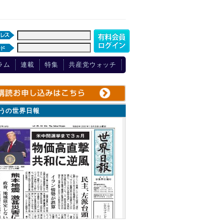
ラム
連載
特集
共産党ウォッチ
ょうの世界日報