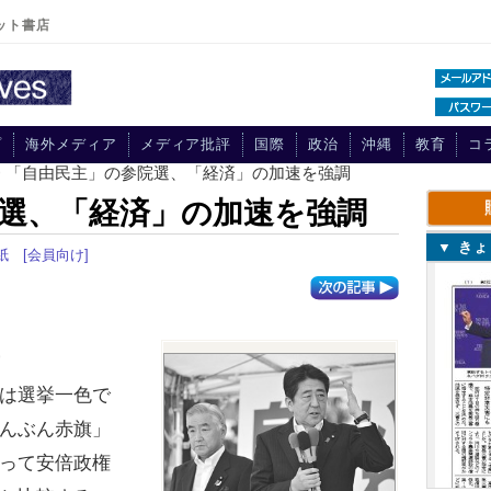
ット書店
プ
海外メディア
メディア批評
国際
政治
沖縄
教育
コ
> 「自由民主」の参院選、「経済」の加速を強調
選、「経済」の加速を強調
▼ き
紙
[会員向け]
は選挙一色で
んぶん赤旗」
って安倍政権