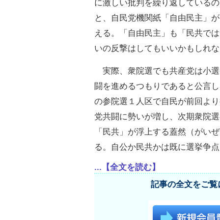
に激しい批判を繰り返しているの
と、自民党機関紙「自由民主」が
える。「自由民主」も「民共では
いの反撃はしてもいいかもしれな
実際、衆院選でも共産党は小選
闘を進めるつもりであると公言し
の参院選１人区で自民が前回より
党共闘に勢いが増し、次期衆院選
「民共」が浮上する蓋然（がいぜ
る。自公か民共かは既に選挙争点
...【全文を読む】
記事の全文をご覧