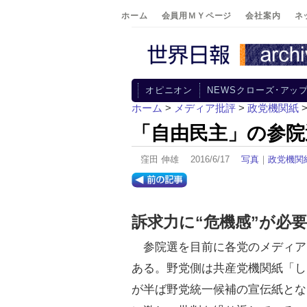
ホーム
会員用ＭＹページ
会社案内
ネ
オピニオン
NEWSクローズ･アッ
ホーム
>
メディア批評
>
政党機関紙
「自由民主」の参院
窪田 伸雄 2016/6/17
写真
｜
政党機関
訴求力に“危機感”が必要
参院選を目前に各党のメディア
ある。野党側は共産党機関紙「し
が半ば野党統一候補の宣伝紙とな