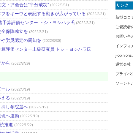
文・尹会合は“半分成功”
(2022/3/31)
リンク
エフをキーウと表記する動きが広がっている
(2022/3/31)
新型コロ
略予算評価センター トシ・ヨシハラ氏
(2022/3/31)
ご愛読者
安全保障確立を
(2022/3/31)
お問い合
クや労災認定の周知を
(2022/3/30)
インフォ
算評価センター上級研究員 トシ・ヨシハラ氏
j-opinion
アから
(2022/3/29)
運営会社
プライバ
ソーシャ
ピール
(2022/3/19)
訴える
(2022/3/19)
り押し参院選へ
(2022/2/19)
実現へ運動
(2022/2/19)
購読推進
(2022/1/22)