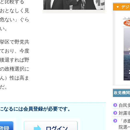
と比較する
▼ デジ
おとなしく見
危ない」ぐら
い。
挙区で野党共
ており、今度
後退すれば野
の政権選択に
ん）性は高ま
だ。
政党機関
自民
になるには会員登録が必要です。
対露
「赤
院選