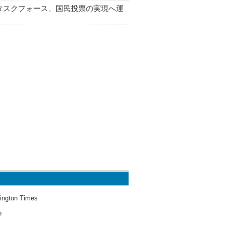
タスクフォース、国民投票の実現へ運
ington Times
o