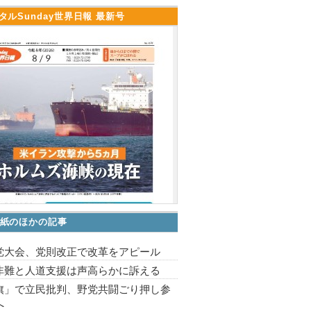
タルSunday世界日報 最新号
紙のほかの記事
党大会、党則改正で改革をアピール
非難と人道支援は声高らかに訴える
旗」で立民批判、野党共闘ごり押し参
へ