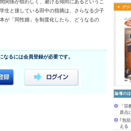
間関係が煩わしく、避ける傾向にあるというこ
▼ デジ
学生と接している田中の指摘は、さらなる少子
本が「同性婚」を制度化したら、どうなるの
になるには会員登録が必要です。
論壇のほ
「宗
原点
｢包
える