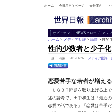
ホーム
会員用ＭＹページ
会社案内
ネ
オピニオン
NEWSクローズ･アッ
ホーム
>
メディア批評
>
論壇
> 性的
性的少数者と少子化
森田 清策 2019/1/26
メディア批評
｜
恋愛苦手な若者が増え
ＬＧＢＴ問題を取り上げる上で
述の論考で、田中和生は「最近の
恋愛の話である」「恋愛は苦手だ