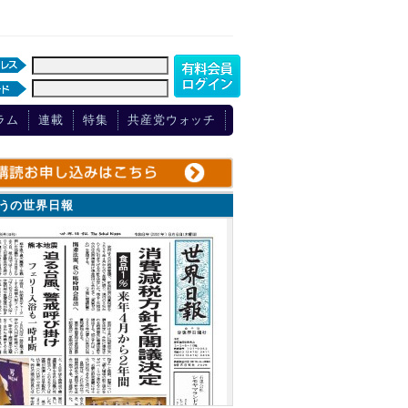
ラム
連載
特集
共産党ウォッチ
ょうの世界日報