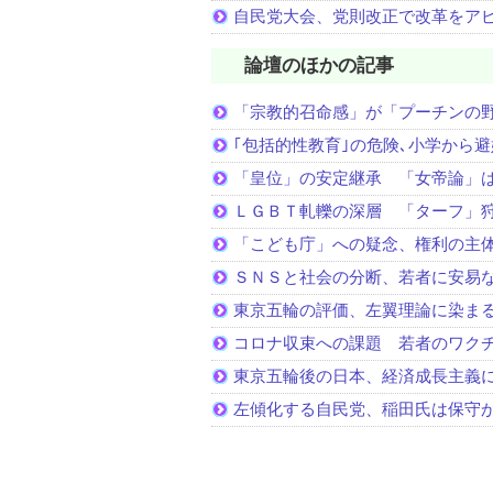
自民党大会、党則改正で改革をア
論壇のほかの記事
「宗教的召命感」が「プーチンの
｢包括的性教育｣の危険､小学から
「皇位」の安定継承 「女帝論」
ＬＧＢＴ軋轢の深層 「ターフ」
「こども庁」への疑念、権利の主
ＳＮＳと社会の分断、若者に安易
東京五輪の評価、左翼理論に染ま
コロナ収束への課題 若者のワク
東京五輪後の日本、経済成長主義
左傾化する自民党、稲田氏は保守