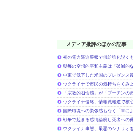
メディア批評のほかの記事
初の電力逼迫警報で供給強化説く
朝毎の空想的平和主義は「破滅的
中東で低下した米国のプレゼンス
ウクライナで市民の気持ちをくみ
「宗教的召命感」が「プーチンの
ウクライナ侵略、情報戦報道で核
国際環境への緊張感もなく「軍に
戦争で起きる感情論廃し死者への
ウクライナ事態、最悪のシナリオ