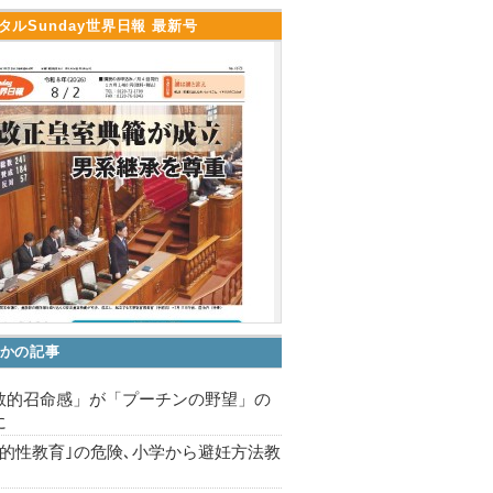
タルSunday世界日報 最新号
かの記事
教的召命感」が「プーチンの野望」の
に
括的性教育｣の危険､小学から避妊方法教