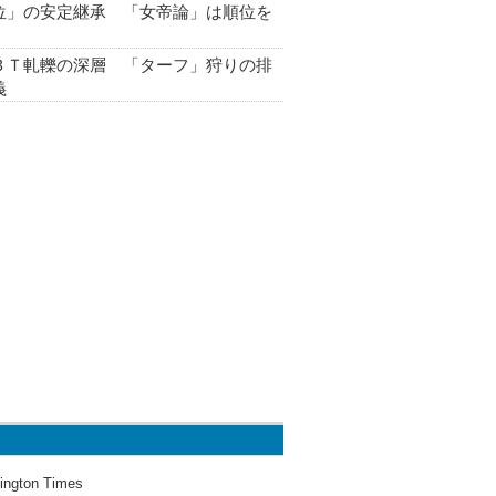
位」の安定継承 「女帝論」は順位を
ＢＴ軋轢の深層 「ターフ」狩りの排
義
ington Times