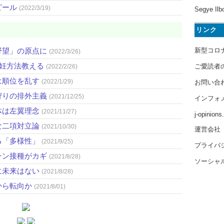
ピール
(2022/3/19)
Segye Ilb
リンク
新型コロ
野望」の原点に
(2022/3/26)
避妊方法教える
ご愛読者
(2022/2/26)
は順位を乱す
(2022/1/29)
お問い合
狩りの排外主義
(2021/12/25)
インフォ
体は左翼理念
(2021/11/27)
j-opinion
な二項対立論
(2021/10/30)
運営会社
る「多様性」
(2021/9/25)
プライバ
チン接種がカギ
(2021/8/28)
ソーシャ
に未来はない
(2021/8/28)
から転向か
(2021/8/01)