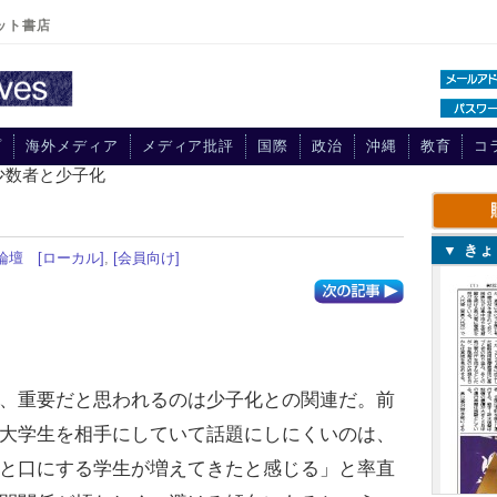
ット書店
プ
海外メディア
メディア批評
国際
政治
沖縄
教育
コ
少数者と少子化
▼ き
論壇
[ローカル]
,
[会員向け]
る
、重要だと思われるのは少子化との関連だ。前
大学生を相手にしていて話題にしにくいのは、
と口にする学生が増えてきたと感じる」と率直