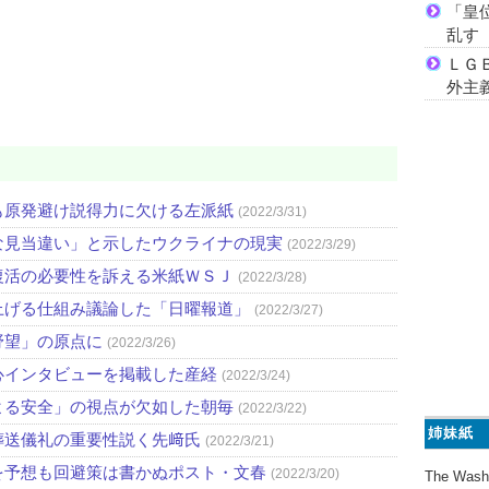
「皇
乱す
ＬＧ
外主
も原発避け説得力に欠ける左派紙
(2022/3/31)
な見当違い」と示したウクライナの現実
(2022/3/29)
復活の必要性を訴える米紙ＷＳＪ
(2022/3/28)
上げる仕組み議論した「日曜報道」
(2022/3/27)
野望」の原点に
(2022/3/26)
心インタビューを掲載した産経
(2022/3/24)
よる安全」の視点が欠如した朝毎
(2022/3/22)
姉妹紙
葬送儀礼の重要性説く先﨑氏
(2022/3/21)
を予想も回避策は書かぬポスト・文春
(2022/3/20)
The Wash