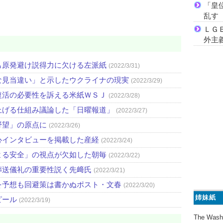
「皇
乱す
ＬＧ
外主
も原発避け説得力に欠ける左派紙
(2022/3/31)
な見当違い」と示したウクライナの現実
(2022/3/29)
復活の必要性を訴える米紙ＷＳＪ
(2022/3/28)
上げる仕組み議論した「日曜報道」
(2022/3/27)
野望」の原点に
(2022/3/26)
心インタビューを掲載した産経
(2022/3/24)
よる安全」の視点が欠如した朝毎
(2022/3/22)
葬送儀礼の重要性説く先﨑氏
(2022/3/21)
を予想も回避策は書かぬポスト・文春
(2022/3/20)
姉妹紙
ピール
(2022/3/19)
The Wash