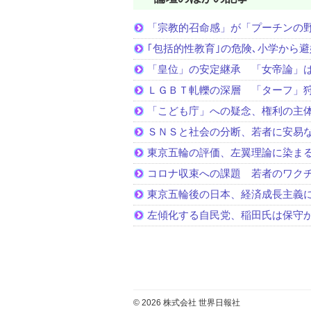
「宗教的召命感」が「プーチンの
｢包括的性教育｣の危険､小学から
「皇位」の安定継承 「女帝論」
ＬＧＢＴ軋轢の深層 「ターフ」
「こども庁」への疑念、権利の主
ＳＮＳと社会の分断、若者に安易
東京五輪の評価、左翼理論に染ま
コロナ収束への課題 若者のワク
東京五輪後の日本、経済成長主義
左傾化する自民党、稲田氏は保守
© 2026 株式会社 世界日報社