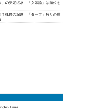
位」の安定継承 「女帝論」は順位を
ＢＴ軋轢の深層 「ターフ」狩りの排
義
ington Times