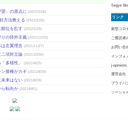
Segye Ilb
野望」の原点に
(2022/3/26)
リンク
避妊方法教える
(2022/2/26)
は順位を乱す
新型コロ
(2022/1/29)
狩りの排外主義
(2021/12/25)
ご愛読者
体は左翼理念
(2021/11/27)
お問い合
な二項対立論
(2021/10/30)
インフォ
る「多様性」
(2021/9/25)
j-opinion
チン接種がカギ
(2021/8/28)
運営会社
に未来はない
(2021/8/28)
プライバ
から転向か
(2021/8/01)
ソーシャ