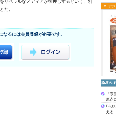
をリベラルなメディアが後押しするという、別
▼ デジ
とだ。
になるには会員登録が必要です。
論壇のほ
「宗
原点
｢包
える