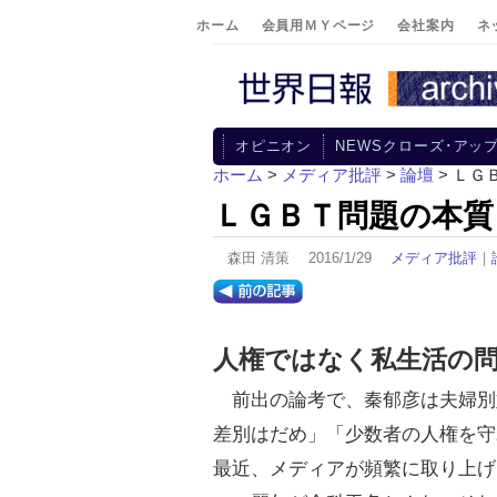
ホーム
会員用ＭＹページ
会社案内
ネ
オピニオン
NEWSクローズ･アッ
ホーム
>
メディア批評
>
論壇
> ＬＧ
ＬＧＢＴ問題の本質
森田 清策 2016/1/29
メディア批評
｜
人権ではなく私生活の
前出の論考で、秦郁彦は夫婦別
差別はだめ」「少数者の人権を守
最近、メディアが頻繁に取り上げ