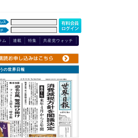
ラム
連載
特集
共産党ウォッチ
ょうの世界日報