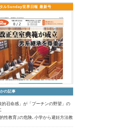
タルSunday世界日報 最新号
かの記事
教的召命感」が「プーチンの野望」の
に
括的性教育｣の危険､小学から避妊方法教