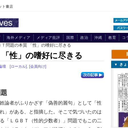
ット書店
プ
海外メディア
メディア批評
国際
政治
沖縄
教育
コ
ＢＴ問題の本質 「性」の嗜好に尽きる
 「性」の嗜好に尽きる
▼ き
論壇
[ローカル]
,
[会員向け]
問題
姓論者がふりかざす「偽善的麗句」として「性
れ」がある、と指摘した。そこで気づいたのは
る「ＬＧＢＴ（性的少数者）」問題でもこの二