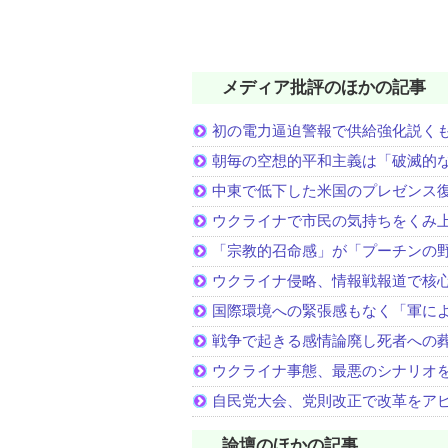
メディア批評のほかの記事
初の電力逼迫警報で供給強化説く
朝毎の空想的平和主義は「破滅的
中東で低下した米国のプレゼンス
ウクライナで市民の気持ちをくみ
「宗教的召命感」が「プーチンの
ウクライナ侵略、情報戦報道で核
国際環境への緊張感もなく「軍に
戦争で起きる感情論廃し死者への
ウクライナ事態、最悪のシナリオ
自民党大会、党則改正で改革をア
論壇のほかの記事