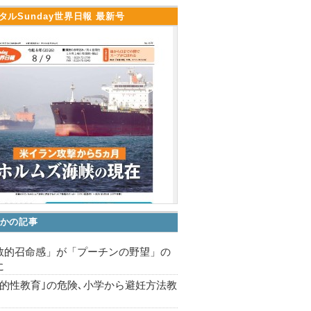
タルSunday世界日報 最新号
かの記事
教的召命感」が「プーチンの野望」の
に
括的性教育｣の危険､小学から避妊方法教