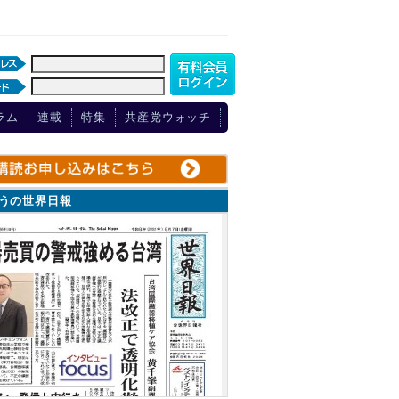
ラム
連載
特集
共産党ウォッチ
ょうの世界日報