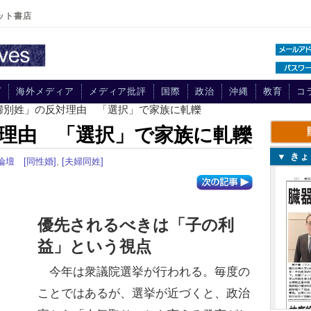
ット書店
プ
海外メディア
メディア批評
国際
政治
沖縄
教育
コ
夫婦別姓」の反対理由 「選択」で家族に軋轢
理由 「選択」で家族に軋轢
▼ き
論壇
[同性婚]
,
[夫婦同姓]
優先されるべきは「子の利
益」という視点
今年は衆議院選挙が行われる。毎度の
ことではあるが、選挙が近づくと、政治