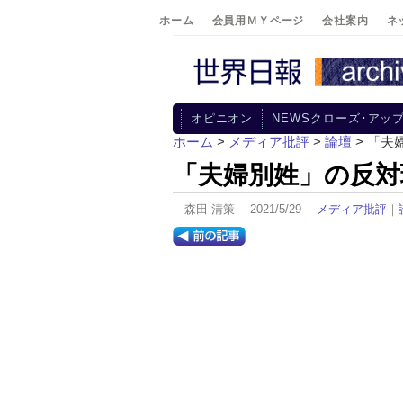
ホーム
会員用ＭＹページ
会社案内
ネ
オピニオン
NEWSクローズ･アッ
ホーム
>
メディア批評
>
論壇
> 「
「夫婦別姓」の反対
森田 清策 2021/5/29
メディア批評
｜