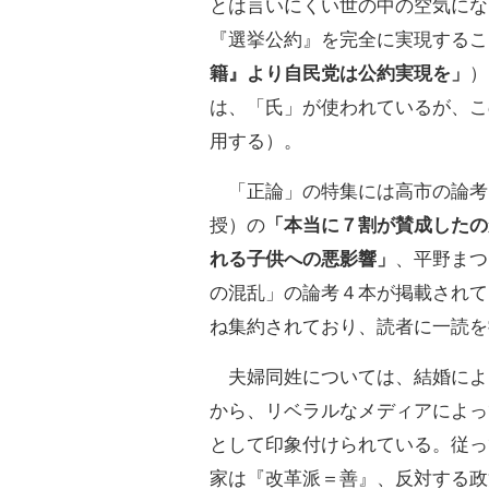
とは言いにくい世の中の空気にな
『選挙公約』を完全に実現するこ
籍』より自民党は公約実現を」
）
は、「氏」が使われているが、こ
用する）。
「正論」の特集には高市の論考
授）の
「本当に７割が賛成したの
れる子供への悪影響」
、平野まつ
の混乱」の論考４本が掲載されて
ね集約されており、読者に一読を
夫婦同姓については、結婚によ
から、リベラルなメディアによっ
として印象付けられている。従っ
家は『改革派＝善』、反対する政