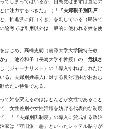
ってしまってはいるが、自民党はまずは直近の
とに注力するべきだ」（
「『夫婦親子別氏戸
と、推進派に釘（くぎ）を刺している（民法で
の論考では引用以外は一般的に使われる姓を使
をはじめ、高橋史朗（麗澤大学大学院特任教
か」
、池谷和子（長崎大学准教授）の
「危惧さ
じ（ジャーナリスト）の「導入すればこれだけ
いる。夫婦別姓導入に対する反対理由がおおむ
勧めたい特集である。
って姓を変えるのはほとんどが女性であること
て、女性差別や女性活躍を妨げる代表的な制度
て、「『夫婦別氏制度』の導入に賛成する政治
治家は『守旧派＝悪』といったレッテル貼りが