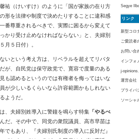
馨祐（けいすけ）のように「国が家族の在り方
Segye Ilb
の形を法律や制度で決めたりすることに違和感
リンク
一番尊重されるべきで、実際に困るから変えて
新型コロ
っかり受け止めなければならない」と、夫婦別
ご愛読者
５月５日付）。
お問い合
ないという考え方は、リベラルを超えてリバタ
インフォ
だが、自民党は保守政党で、寛容で度量のある
j-opinion
見も認めるというのでは有権者を侮ってはいな
運営会社
員が少しいるくらいなら許容範囲かもしれない
プライバ
るようだ。
ソーシャ
は、夫婦別姓導入に警鐘を鳴らす特集
「やるべ
んだ。その中で、同党の衆院議員、高市早苗は
年でもあり、『夫婦別氏制度の導入に反対だ』