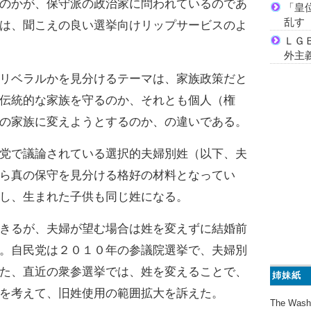
のかが、保守派の政治家に問われているのであ
「皇
乱す
は、聞こえの良い選挙向けリップサービスのよ
ＬＧ
外主
リベラルかを見分けるテーマは、家族政策だと
伝統的な家族を守るのか、それとも個人（権
の家族に変えようとするのか、の違いである。
党で議論されている選択的夫婦別姓（以下、夫
ら真の保守を見分ける格好の材料となってい
し、生まれた子供も同じ姓になる。
きるが、夫婦が望む場合は姓を変えずに結婚前
。自民党は２０１０年の参議院選挙で、夫婦別
た、直近の衆参選挙では、姓を変えることで、
姉妹紙
を考えて、旧姓使用の範囲拡大を訴えた。
The Wash