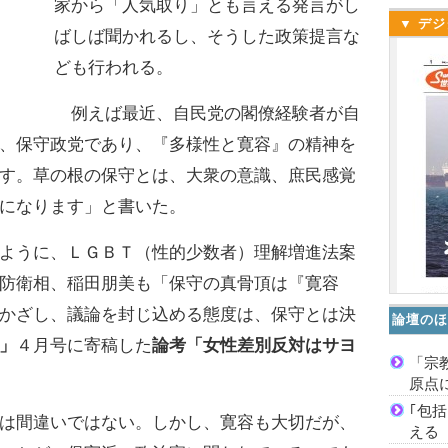
家から「人気取り」とも言える発言がし
▼ デジ
ばしば聞かれるし、そうした政策提言な
ども行われる。
例えば最近、自民党の閣僚経験者が自
、保守政党であり、『多様性と寛容』の精神を
す。草の根の保守とは、大衆の意識、庶民感覚
になります」と書いた。
ように、ＬＧＢＴ（性的少数者）理解増進法案
防衛相、稲田朋美も「保守の真骨頂は『寛容
かざし、議論を封じ込める態度は、保守とは決
論壇のほ
」
４月号に寄稿した
論考「女性差別反対はサヨ
「宗
原点
｢包
は間違いではない。しかし、寛容も大切だが、
える