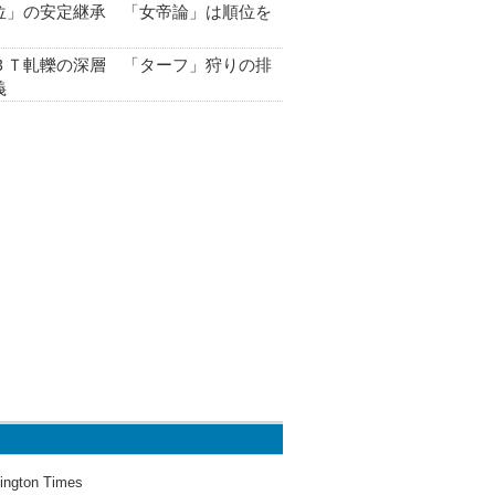
位」の安定継承 「女帝論」は順位を
ＢＴ軋轢の深層 「ターフ」狩りの排
義
ington Times