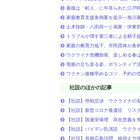
最後は「町人」に牛耳られた江戸
家庭教育支援条例案を提示―旭川家
土木技師・八田與一と画家・伊東
トラブルが増す第三者による精子
家庭の教育力低下、市民団体が条
ウクライナ危機勃発、楽しめる春
母親の立ち直る姿、ボランティア
ワクチン接種早めるコツ、予約の
社説のほかの記事
【社説】停戦交渉 ウクライナの
【社説】新型コロナ後遺症 リス
【社説】国連安保理 存在意義を
【社説】バイデン氏演説 ウクラ
【社説】首相広島訪問 核抑止力