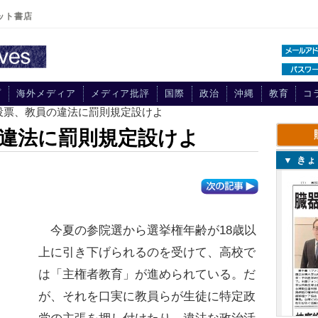
ット書店
プ
海外メディア
メディア批評
国際
政治
沖縄
教育
コ
投票、教員の違法に罰則規定設けよ
違法に罰則規定設けよ
▼ き
今夏の参院選から選挙権年齢が18歳以
上に引き下げられるのを受けて、高校で
は「主権者教育」が進められている。だ
が、それを口実に教員らが生徒に特定政