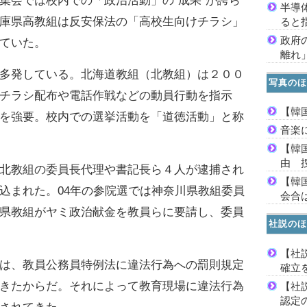
集会では校内での「政治活動」の“成果”が誇ら
半導
庫県高教組は反安保法の「高校生向けチラシ」
ると
政府
ていた。
離れ
多発している。北海道教組（北教組）は２００
写真のほ
チラシ配布や電話作戦などの動員行動を指示
【韓
を強要。校内での選挙活動を「道徳活動」と称
音楽
【韓
由 
北教組の委員長代理や書記長ら４人が逮捕され
【韓
込まれた。04年の参院選では神奈川県教組委員
会合は
県教組がヤミ政治献金を教員らに要請し、委員
社説のほ
【社
は、教員公務員特例法に違法行為への罰則規定
確立
きたからだ。それによって教育現場に違法行為
【社
認定