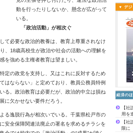
党の主張を押し付けたり、違法な政治活
▼ デジ
動を行ったりしないか、懸念が広がって
いる。
「政治活動」が相次ぐ
して必要な政治的教養は、教育上尊重されなけ
おり、18歳高校生が政治や社会の活動への理解を
感を強める主権者教育は望ましい。
特定の政党を支持し、又はこれに反対するため
てはならない」と定めており、教員公務員特例
いる。政治教育は必要だが、政治的中立は損ね
経済のほ
展に欠かせない要件だろう。
【社
用を
よる逸脱行為が相次いでいる。千葉県松戸市の
【社
に安全保障関連法廃止の署名を求めるチラシを
限に