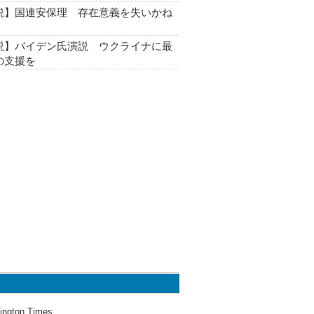
説】国連安保理 存在意義を失いかね
説】バイデン氏演説 ウクライナに最
の支援を
ington Times