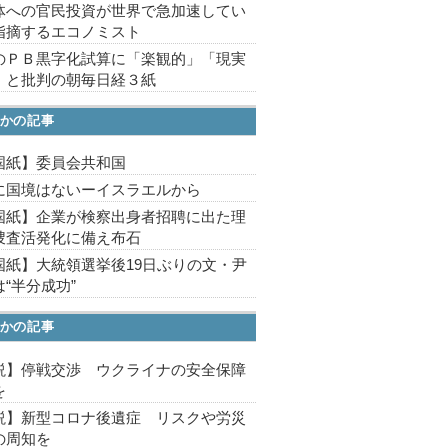
体への官民投資が世界で急加速してい
指摘するエコノミスト
のＰＢ黒字化試算に「楽観的」「現実
」と批判の朝毎日経３紙
かの記事
国紙】委員会共和国
に国境はないーイスラエルから
国紙】企業が検察出身者招聘に出た理
捜査活発化に備え布石
国紙】大統領選挙後19日ぶりの文・尹
“半分成功”
かの記事
説】停戦交渉 ウクライナの安全保障
を
説】新型コロナ後遺症 リスクや労災
の周知を