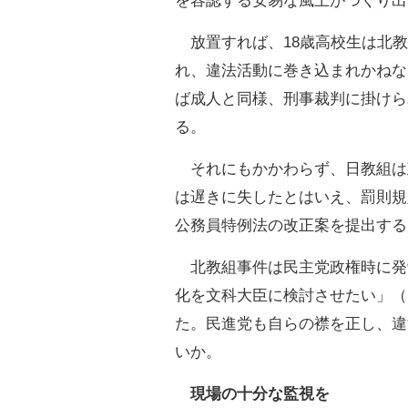
を容認する安易な風土がつくり出
放置すれば、18歳高校生は北教
れ、違法活動に巻き込まれかねな
ば成人と同様、刑事裁判に掛けら
る。
それにもかかわらず、日教組は
は遅きに失したとはいえ、罰則規
公務員特例法の改正案を提出する
北教組事件は民主党政権時に発
化を文科大臣に検討させたい」（
た。民進党も自らの襟を正し、違
いか。
現場の十分な監視を