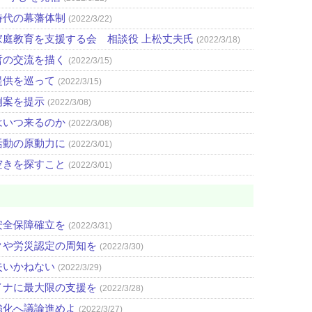
時代の幕藩体制
(2022/3/22)
庭教育を支援する会 相談役 上松丈夫氏
(2022/3/18)
哲の交流を描く
(2022/3/15)
提供を巡って
(2022/3/15)
例案を提示
(2022/3/08)
はいつ来るのか
(2022/3/08)
活動の原動力に
(2022/3/01)
空きを探すこと
(2022/3/01)
安全保障確立を
(2022/3/31)
クや労災認定の周知を
(2022/3/30)
失いかねない
(2022/3/29)
イナに最大限の支援を
(2022/3/28)
強化へ議論進めよ
(2022/3/27)