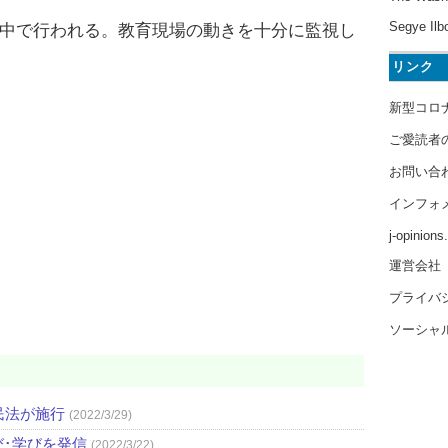
Segye Ilb
中で行われる。教育現場の動きを十分に監視し
リンク
新型コロ
ご愛読者
お問い合
インフォ
j-opinion
運営会社
プライバ
ソーシャ
民法が施行
(2022/3/29)
び･学びを発信
(2022/3/22)