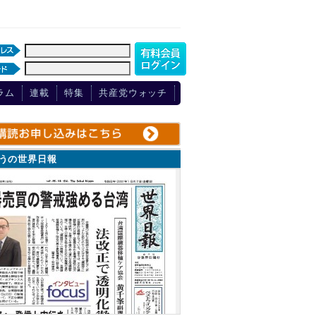
ラム
連載
特集
共産党ウォッチ
ょうの世界日報