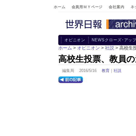
ホーム
会員用ＭＹページ
会社案内
ネ
オピニオン
NEWSクローズ･アッ
ホーム
>
オピニオン
>
社説
> 高校生
高校生投票、教員の
編集局 2016/5/16
教育
｜
社説