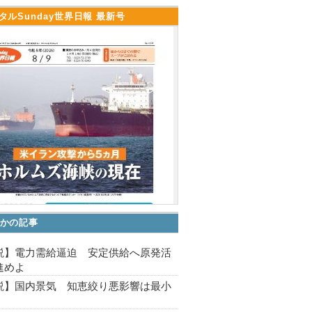
タルSunday世界日報 最新号
かの記事
説】電力需給逼迫 安定供給へ原発活
進めよ
説】国内景気 知恵絞り悪影響は最小