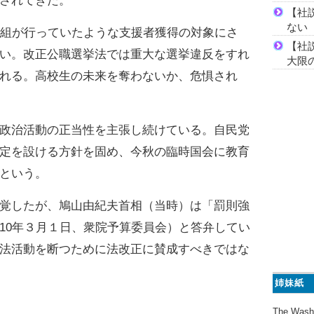
されてきた。
【社
ない
組が行っていたような支援者獲得の対象にさ
【社
い。改正公職選挙法では重大な選挙違反をすれ
大限
れる。高校生の未来を奪わないか、危惧され
政治活動の正当性を主張し続けている。自民党
定を設ける方針を固め、今秋の臨時国会に教育
という。
覚したが、鳩山由紀夫首相（当時）は「罰則強
10年３月１日、衆院予算委員会）と答弁してい
法活動を断つために法改正に賛成すべきではな
姉妹紙
The Wash