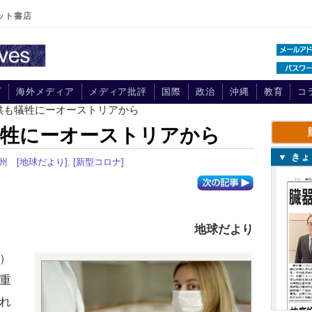
ット書店
プ
海外メディア
メディア批評
国際
政治
沖縄
教育
コ
供も犠牲にーオーストリアから
犠牲にーオーストリアから
▼ き
州
[地球だより]
,
[新型コロナ]
地球だより
）
重
れ