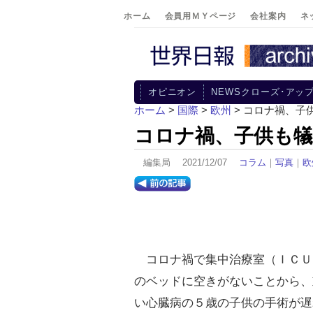
ホーム
会員用ＭＹページ
会社案内
ネ
オピニオン
NEWSクローズ･アッ
ホーム
>
国際
>
欧州
> コロナ禍、子
コロナ禍、子供も
編集局 2021/12/07
コラム
｜
写真
｜
欧
コロナ禍で集中治療室（ＩＣＵ
のベッドに空きがないことから、
い心臓病の５歳の子供の手術が遅