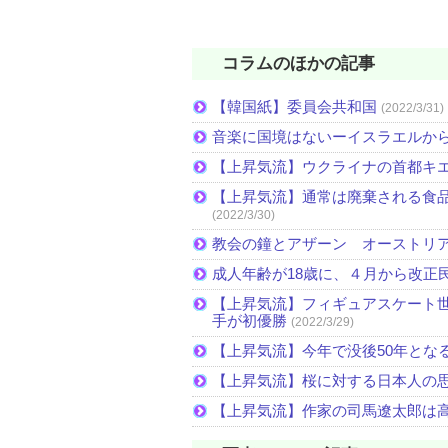
コラムのほかの記事
【韓国紙】委員会共和国
(2022/3/31)
音楽に国境はないーイスラエルか
【上昇気流】ウクライナの首都キ
【上昇気流】通常は廃棄される食
(2022/3/30)
教会の鐘とアザーン オーストリ
成人年齢が18歳に、４月から改正
【上昇気流】フィギュアスケート
手が初優勝
(2022/3/29)
【上昇気流】今年で没後50年とな
【上昇気流】桜に対する日本人の
【上昇気流】作家の司馬遼太郎は