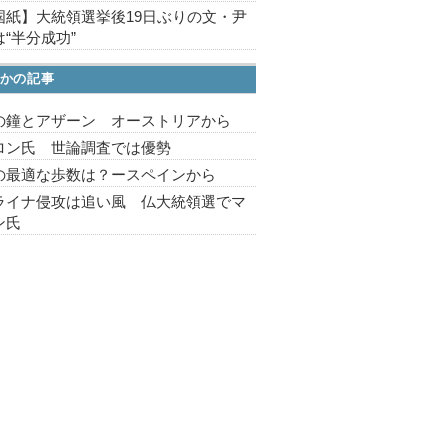
国紙】大統領選挙後19日ぶりの文・尹
“半分成功”
かの記事
の鐘とアザーン オーストリアから
ロン氏 世論調査では優勢
の最適な歩数は？ースペインから
ライナ侵攻は追い風 仏大統領選でマ
ン氏