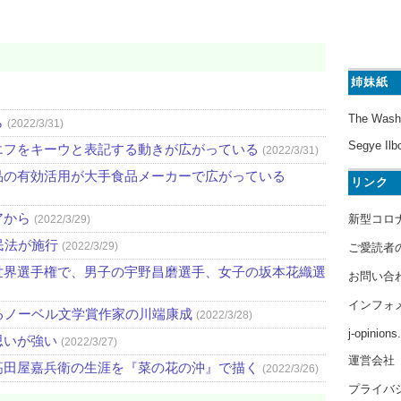
姉妹紙
The Wash
ら
(2022/3/31)
Segye Ilb
エフをキーウと表記する動きが広がっている
(2022/3/31)
品の有効活用が大手食品メーカーで広がっている
リンク
アから
新型コロ
(2022/3/29)
民法が施行
(2022/3/29)
ご愛読者
世界選手権で、男子の宇野昌磨選手、女子の坂本花織選
お問い合
インフォ
るノーベル文学賞作家の川端康成
(2022/3/28)
j-opinion
思いが強い
(2022/3/27)
運営会社
高田屋嘉兵衛の生涯を『菜の花の沖』で描く
(2022/3/26)
プライバ