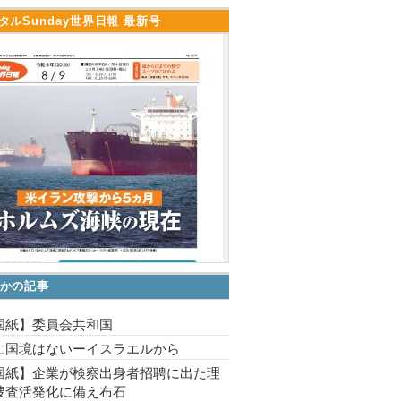
タルSunday世界日報 最新号
かの記事
国紙】委員会共和国
に国境はないーイスラエルから
国紙】企業が検察出身者招聘に出た理
捜査活発化に備え布石