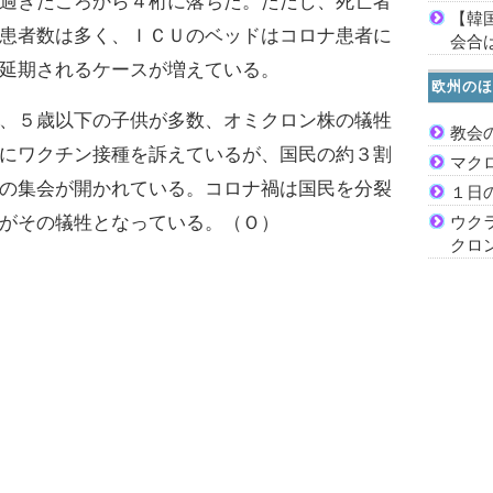
過ぎたころから４桁に落ちた。ただし、死亡者
【韓
患者数は多く、ＩＣＵのベッドはコロナ患者に
会合は
延期されるケースが増えている。
欧州のほ
、５歳以下の子供が多数、オミクロン株の犠牲
教会
にワクチン接種を訴えているが、国民の約３割
マク
の集会が開かれている。コロナ禍は国民を分裂
１日
がその犠牲となっている。（Ｏ）
ウク
クロ