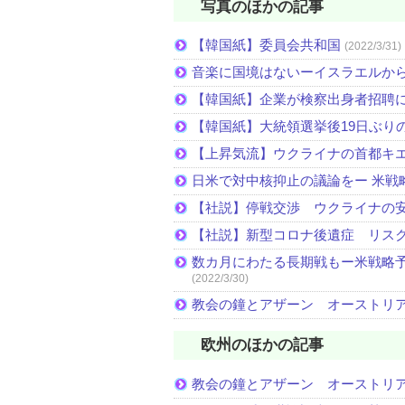
写真のほかの記事
【韓国紙】委員会共和国
(2022/3/31)
音楽に国境はないーイスラエルか
【韓国紙】企業が検察出身者招聘
【韓国紙】大統領選挙後19日ぶりの
【上昇気流】ウクライナの首都キ
日米で対中核抑止の議論をー 米戦
【社説】停戦交渉 ウクライナの
【社説】新型コロナ後遺症 リス
数カ月にわたる長期戦もー米戦略予
(2022/3/30)
教会の鐘とアザーン オーストリ
欧州のほかの記事
教会の鐘とアザーン オーストリ