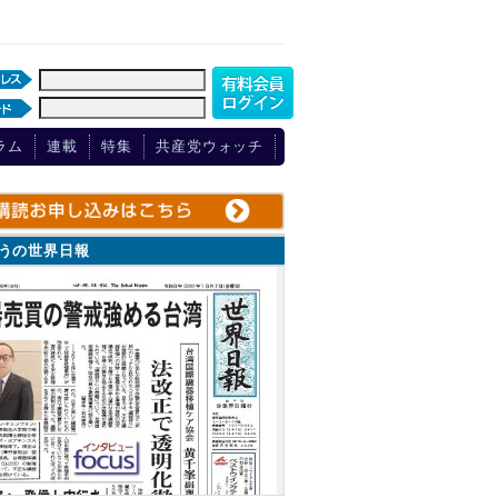
ラム
連載
特集
共産党ウォッチ
ょうの世界日報