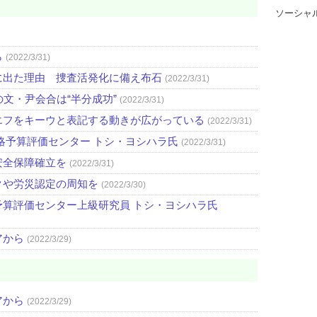
ソーシャ
ら
(2022/3/31)
に出た理由 捜査活発化に備え布石
(2022/3/31)
文・尹会合は“半分成功”
(2022/3/31)
エフをキーウと表記する動きが広がっている
(2022/3/31)
略予算評価センター トシ・ヨシハラ氏
(2022/3/31)
安全保障確立を
(2022/3/31)
クや労災認定の周知を
(2022/3/30)
算評価センター上級研究員 トシ・ヨシハラ氏
アから
(2022/3/29)
アから
(2022/3/29)