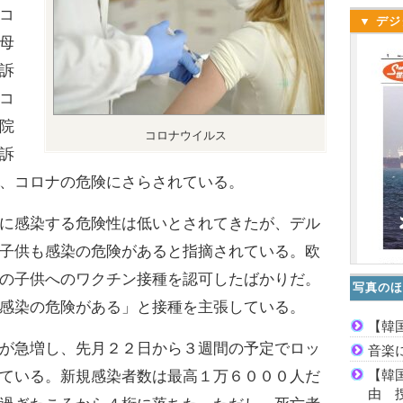
コ
▼ デジ
母
訴
コ
院
コロナウイルス
訴
、コロナの危険にさらされている。
に感染する危険性は低いとされてきたが、デル
子供も感染の危険があると指摘されている。欧
の子供へのワクチン接種を認可したばかりだ。
写真のほ
感染の危険がある」と接種を主張している。
【韓
が急増し、先月２２日から３週間の予定でロッ
音楽
【韓
ている。新規感染者数は最高１万６０００人だ
由 