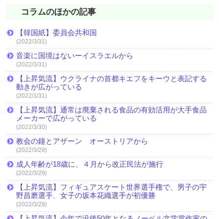
コラムのほかの記事
【韓国紙】委員会共和国
(2022/3/31)
音楽に国境はないーイスラエルから
(2022/3/31)
【上昇気流】ウクライナの首都キエフをキーウと表記する
動きが広がっている
(2022/3/31)
【上昇気流】通常は廃棄される食品の有効活用が大手食品
メーカーで広がっている
(2022/3/30)
教会の鐘とアザーン オーストリアから
(2022/3/29)
成人年齢が18歳に、４月から改正民法が施行
(2022/3/29)
【上昇気流】フィギュアスケート世界選手権で、男子の宇
野昌磨選手、女子の坂本花織選手が初優勝
(2022/3/29)
【上昇気流】今年で没後50年となるノーベル文学賞作家の