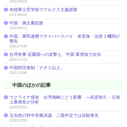
(2021/8/22)
米陸軍士官学校でマルクス主義授業
(2021/8/18)
中国 偽文書拡散
(2021/8/12)
中国、軍民連携でサイバースパイ 米安保・治安３機関が
警告
(2021/7/26)
台湾有事 近隣国への攻撃も、中国 軍増強で自信
(2021/7/14)
中国抑圧体制「ナチス以上」
(2021/7/08)
中国のほかの記事
ウクライナ侵攻 台湾海峡にどう影響 ―武居智久・元海
上幕僚長が分析
(2022/3/02)
玉虫色の対中非難決議 二股外交では信頼喪失
(2022/2/05)