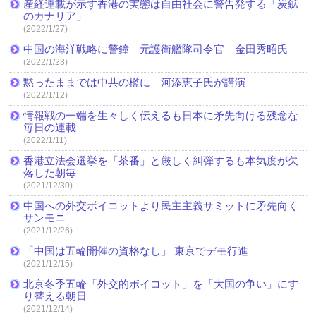
産経連載が示す香港の実態は自由社会に警告発する「炭鉱
のカナリア」
(2022/1/27)
中国の海洋戦略に警鐘 元護衛艦隊司令官 金田秀昭氏
(2022/1/23)
黙ったままでは中共の檻に 河添恵子氏が講演
(2022/1/12)
情報戦の一端を生々しく伝えるも日本に矛先向ける残念な
毎日の連載
(2022/1/11)
香港立法会選挙を「茶番」と厳しく糾弾するも本気度が欠
落した朝毎
(2021/12/30)
中国への外交ボイコットより民主主義サミットに矛先向く
サンモニ
(2021/12/26)
「中国は五輪開催の資格なし」 東京でデモ行進
(2021/12/15)
北京冬季五輪「外交的ボイコット」を「大国の争い」にす
り替える朝日
(2021/12/14)