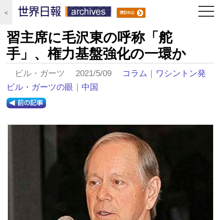
togg
＜
navi
習主席に毛沢東の呼称「舵
手」、権力基盤強化の一環か
ビル・ガーツ 2021/5/09
コラム
｜
ワシントン発
ビル・ガーツの眼
｜
中国