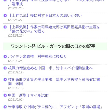
川端康成
(2022/3/28)
【上昇気流】桜に対する日本人の思いが強い
(2022/3/27)
【上昇気流】作家の司馬遼太郎は高田屋嘉兵衛の生涯を
『菜の花の沖』で描く
(2022/3/26)
ワシントン発 ビル・ガーツの眼のほかの記事
バイデン米政権 対中融和に後戻り
(2021/9/24)
核戦力増強進める中国 米、対中スパイ活動強化へ
(2021/9/19)
技術窃取防止策の廃止要求、親中大学教授ら司法省に書
簡 米国
(2021/9/16)
中国 新型ミサイル試射
(2021/9/02)
米軍撤収で中国がテロ標的に、アフガンは「帝国の墓場」