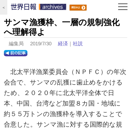
togg
＜
navi
サンマ漁獲枠、一層の規制強化
へ理解得よ
編集局 2019/7/30
経済
｜
社説
北太平洋漁業委員会（ＮＰＦＣ）の年次
会合で、サンマの乱獲に歯止めをかける
ため、２０２０年に北太平洋全体で日
本、中国、台湾など加盟８カ国・地域に
約５５万トンの漁獲枠を導入することで
合意した。サンマ漁に対する国際的な規