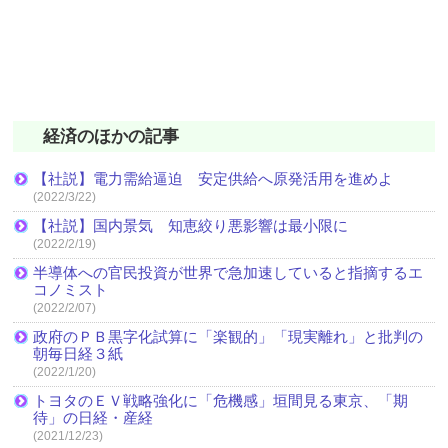
経済のほかの記事
【社説】電力需給逼迫 安定供給へ原発活用を進めよ
(2022/3/22)
【社説】国内景気 知恵絞り悪影響は最小限に
(2022/2/19)
半導体への官民投資が世界で急加速していると指摘するエ
コノミスト
(2022/2/07)
政府のＰＢ黒字化試算に「楽観的」「現実離れ」と批判の
朝毎日経３紙
(2022/1/20)
トヨタのＥＶ戦略強化に「危機感」垣間見る東京、「期
待」の日経・産経
(2021/12/23)