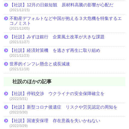
【社説】12月の日銀短観 原材料高騰の影響が心配だ
(2021/12/15)
不動産デフォルトなど中国が抱える３大危機を特集するエ
コノミスト
(2021/12/05)
【社説】みずほ銀行 企業風土改革が大きな課題
(2021/11/27)
【社説】経済対策機 を逃さず再生に取り組め
(2021/11/23)
世界的インフレ懸念と成長減速
(2021/11/18)
社説のほかの記事
【社説】停戦交渉 ウクライナの安全保障確立を
(2022/3/31)
【社説】新型コロナ後遺症 リスクや労災認定の周知を
(2022/3/30)
【社説】国連安保理 存在意義を失いかねない
(2022/3/29)