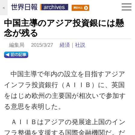
togg
＜
navi
中国主導のアジア投資銀には懸
念が残る
編集局 2015/3/27
経済
｜
社説
中国主導で年内の設立を目指すアジア
インフラ投資銀行（ＡＩＩＢ）に、英国
をはじめ欧州の主要国が相次いで参加す
る意思を表明した。
ＡＩＩＢはアジアの発展途上国のイン
フラ整備を支援する国際金融機関だ。だ