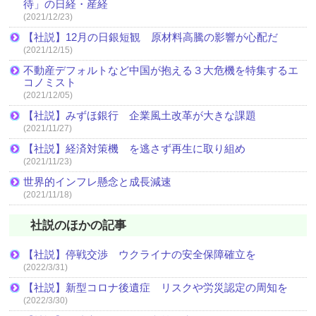
待」の日経・産経
(2021/12/23)
【社説】12月の日銀短観 原材料高騰の影響が心配だ
(2021/12/15)
不動産デフォルトなど中国が抱える３大危機を特集するエ
コノミスト
(2021/12/05)
【社説】みずほ銀行 企業風土改革が大きな課題
(2021/11/27)
【社説】経済対策機 を逃さず再生に取り組め
(2021/11/23)
世界的インフレ懸念と成長減速
(2021/11/18)
社説のほかの記事
【社説】停戦交渉 ウクライナの安全保障確立を
(2022/3/31)
【社説】新型コロナ後遺症 リスクや労災認定の周知を
(2022/3/30)