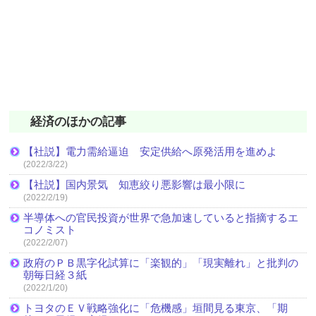
経済のほかの記事
【社説】電力需給逼迫 安定供給へ原発活用を進めよ
(2022/3/22)
【社説】国内景気 知恵絞り悪影響は最小限に
(2022/2/19)
半導体への官民投資が世界で急加速していると指摘するエ
コノミスト
(2022/2/07)
政府のＰＢ黒字化試算に「楽観的」「現実離れ」と批判の
朝毎日経３紙
(2022/1/20)
トヨタのＥＶ戦略強化に「危機感」垣間見る東京、「期