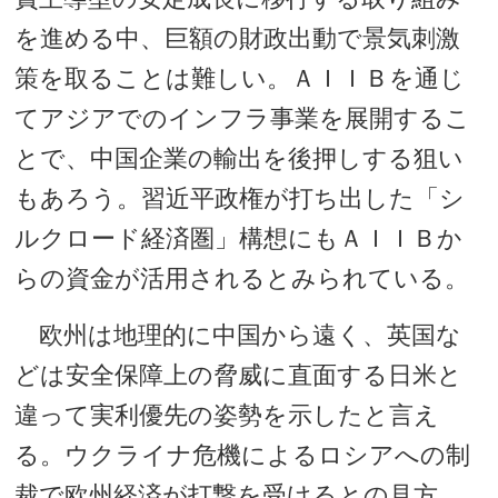
を進める中、巨額の財政出動で景気刺激
策を取ることは難しい。ＡＩＩＢを通じ
てアジアでのインフラ事業を展開するこ
とで、中国企業の輸出を後押しする狙い
もあろう。習近平政権が打ち出した「シ
ルクロード経済圏」構想にもＡＩＩＢか
らの資金が活用されるとみられている。
欧州は地理的に中国から遠く、英国な
どは安全保障上の脅威に直面する日米と
違って実利優先の姿勢を示したと言え
る。ウクライナ危機によるロシアへの制
裁で欧州経済が打撃を受けるとの見方