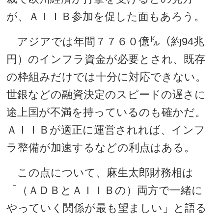
が、ＡＩＩＢ参加を促した面もあろう。
アジアでは年間７７６０億㌦（約94兆
円）のインフラ資金が必要とされ、既存
の枠組みだけでは十分に対応できない。
世銀などの融資決定のスピードの遅さに
途上国が不満を持っているのも確かだ。
ＡＩＩＢが適正に運営されれば、インフ
ラ整備が加速するなどの利点はある。
この点について、麻生太郎財務相は
「（ＡＤＢとＡＩＩＢの）両方で一緒に
やっていく関係が最も望ましい」と語る