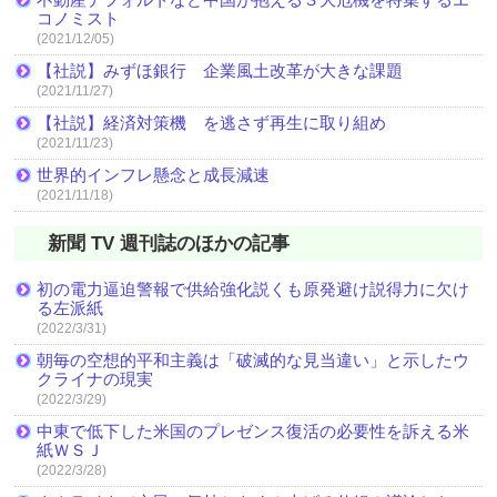
コノミスト
(2021/12/05)
【社説】みずほ銀行 企業風土改革が大きな課題
(2021/11/27)
【社説】経済対策機 を逃さず再生に取り組め
(2021/11/23)
世界的インフレ懸念と成長減速
(2021/11/18)
新聞 TV 週刊誌のほかの記事
初の電力逼迫警報で供給強化説くも原発避け説得力に欠け
る左派紙
(2022/3/31)
朝毎の空想的平和主義は「破滅的な見当違い」と示したウ
クライナの現実
(2022/3/29)
中東で低下した米国のプレゼンス復活の必要性を訴える米
紙ＷＳＪ
(2022/3/28)