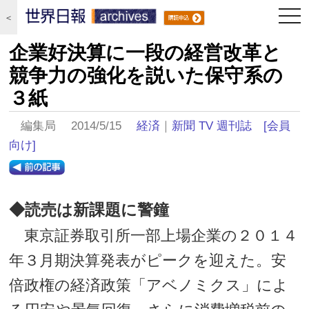
togg
＜
navi
企業好決算に一段の経営改革と
競争力の強化を説いた保守系の
３紙
編集局 2014/5/15
経済
｜
新聞 TV 週刊誌
[会員
向け]
◆読売は新課題に警鐘
東京証券取引所一部上場企業の２０１４
年３月期決算発表がピークを迎えた。安
倍政権の経済政策「アベノミクス」によ