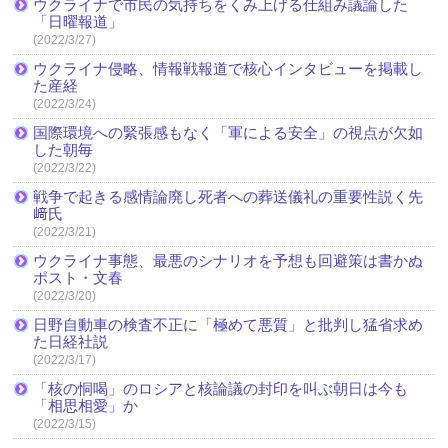
ウクライナで市民の気持ちをくみ上げる仕組み議論した
「日曜報道」
(2022/3/27)
ウクライナ侵略、情報戦報道で核心インタビューを掲載し
た産経
(2022/3/24)
国際環境への緊張感もなく「軍による安全」の視点が欠如
した朝毎
(2022/3/22)
戦争で起きる感情論廃し死者への葬送儀礼の重要性説く先
﨑氏
(2022/3/21)
ウクライナ事態、最悪のシナリオを予想も回避策は書かぬ
ポスト・文春
(2022/3/20)
日野自動車の検査不正に「極めて悪質」と批判し猛省求め
た日経社説
(2022/3/17)
「核の恫喝」のロシアと核論議の封印を叫ぶ朝日は今も
「相思相愛」か
(2022/3/15)