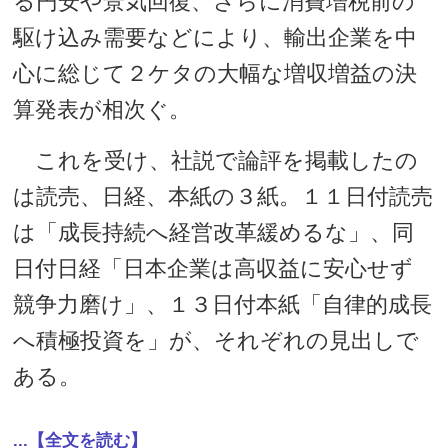
る円安や景気回復、さらに消費増税前の
駆け込み需要などにより、輸出企業を中
心に総じて２ケタの大幅な増収増益の決
算発表が相次ぐ。
これを受け、社説で論評を掲載したの
は読売、日経、本紙の３紙。１１日付読売
は「成長持続へ経営改革緩めるな」、同
日付日経「日本企業は高収益に安心せず
競争力磨け」、１３日付本紙「自律的成長
へ積極投資を」が、それぞれの見出しで
ある。
...【全文を読む】