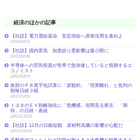
経済のほかの記事
【社説】電力需給逼迫 安定供給へ原発活用を進めよ
(2022/3/22)
【社説】国内景気 知恵絞り悪影響は最小限に
(2022/2/19)
半導体への官民投資が世界で急加速していると指摘するエ
コノミスト
(2022/2/07)
政府のＰＢ黒字化試算に「楽観的」「現実離れ」と批判の
朝毎日経３紙
(2022/1/20)
トヨタのＥＶ戦略強化に「危機感」垣間見る東京、「期
待」の日経・産経
(2021/12/23)
【社説】12月の日銀短観 原材料高騰の影響が心配だ
(2021/12/15)
不動産デフォルトなど中国が抱える３大危機を特集するエ