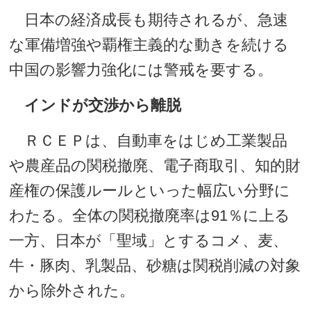
日本の経済成長も期待されるが、急速
な軍備増強や覇権主義的な動きを続ける
中国の影響力強化には警戒を要する。
インドが交渉から離脱
ＲＣＥＰは、自動車をはじめ工業製品
や農産品の関税撤廃、電子商取引、知的財
産権の保護ルールといった幅広い分野に
わたる。全体の関税撤廃率は91％に上る
一方、日本が「聖域」とするコメ、麦、
牛・豚肉、乳製品、砂糖は関税削減の対象
から除外された。