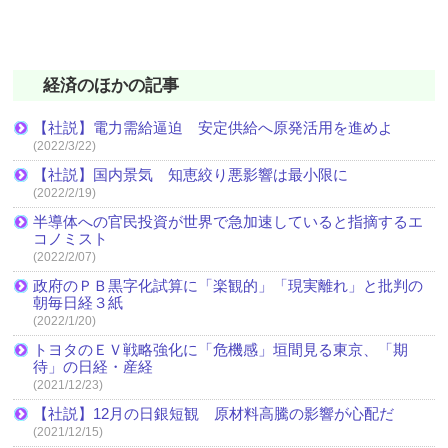
経済のほかの記事
【社説】電力需給逼迫 安定供給へ原発活用を進めよ
(2022/3/22)
【社説】国内景気 知恵絞り悪影響は最小限に
(2022/2/19)
半導体への官民投資が世界で急加速していると指摘するエ
コノミスト
(2022/2/07)
政府のＰＢ黒字化試算に「楽観的」「現実離れ」と批判の
朝毎日経３紙
(2022/1/20)
トヨタのＥＶ戦略強化に「危機感」垣間見る東京、「期
待」の日経・産経
(2021/12/23)
【社説】12月の日銀短観 原材料高騰の影響が心配だ
(2021/12/15)