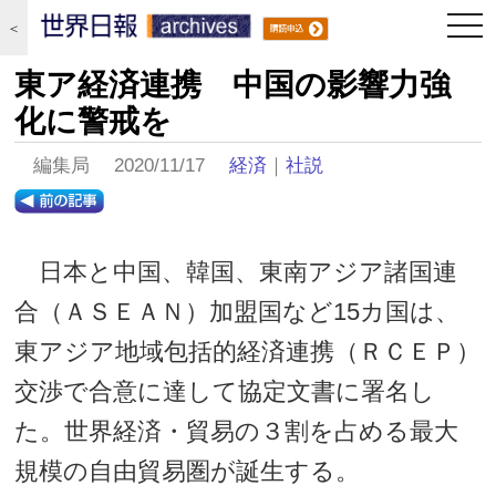
togg
＜
navi
東ア経済連携 中国の影響力強
化に警戒を
編集局 2020/11/17
経済
｜
社説
日本と中国、韓国、東南アジア諸国連
合（ＡＳＥＡＮ）加盟国など15カ国は、
東アジア地域包括的経済連携（ＲＣＥＰ）
交渉で合意に達して協定文書に署名し
た。世界経済・貿易の３割を占める最大
規模の自由貿易圏が誕生する。