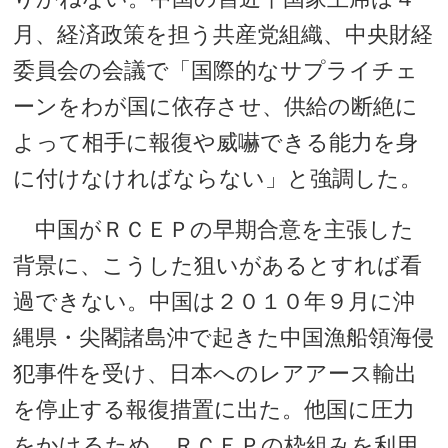
月、経済政策を担う共産党組織、中央財経
委員会の会議で「国際的なサプライチェ
ーンをわが国に依存させ、供給の断絶に
よって相手に報復や威嚇できる能力を身
に付けなければならない」と強調した。
中国がＲＣＥＰの早期合意を主張した
背景に、こうした狙いがあるとすれば看
過できない。中国は２０１０年９月に沖
縄県・尖閣諸島沖で起きた中国漁船領海侵
犯事件を受け、日本へのレアアース輸出
を停止する報復措置に出た。他国に圧力
をかけるため、ＲＣＥＰの枠組みを利用