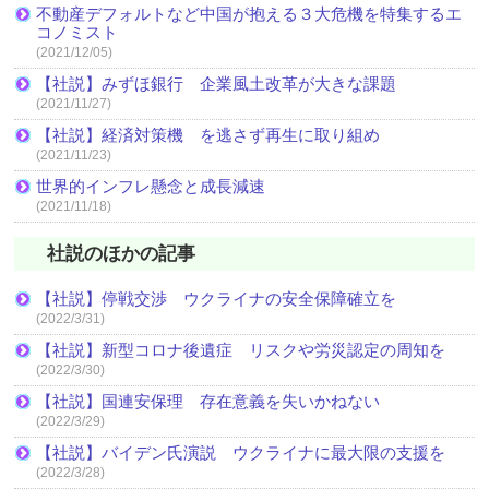
不動産デフォルトなど中国が抱える３大危機を特集するエ
コノミスト
(2021/12/05)
【社説】みずほ銀行 企業風土改革が大きな課題
(2021/11/27)
【社説】経済対策機 を逃さず再生に取り組め
(2021/11/23)
世界的インフレ懸念と成長減速
(2021/11/18)
社説のほかの記事
【社説】停戦交渉 ウクライナの安全保障確立を
(2022/3/31)
【社説】新型コロナ後遺症 リスクや労災認定の周知を
(2022/3/30)
【社説】国連安保理 存在意義を失いかねない
(2022/3/29)
【社説】バイデン氏演説 ウクライナに最大限の支援を
(2022/3/28)