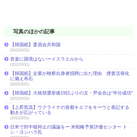
写真のほかの記事
【韓国紙】委員会共和国
(2022/3/31)
音楽に国境はないーイスラエルから
(2022/3/31)
【韓国紙】企業が検察出身者招聘に出た理由 捜査活発化
に備え布石
(2022/3/31)
【韓国紙】大統領選挙後19日ぶりの文・尹会合は“半分成功”
(2022/3/31)
【上昇気流】ウクライナの首都キエフをキーウと表記する
動きが広がっている
(2022/3/31)
日米で対中核抑止の議論をー 米戦略予算評価センター ト
シ・ヨシハラ氏