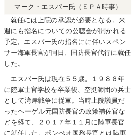
マーク・エスパー氏（ＥＰＡ時事）
就任には上院の承認が必要となる。来
週にも指名についての公聴会が開かれる
予定。エスパー氏の指名にに伴いスペン
サー海軍長官が同日、国防長官代行に就任
した。
エスパー氏は現在５５歳。１９８６年
に陸軍士官学校を卒業後、空挺師団の兵士
として湾岸戦争に従軍。当時上院議員だ
ったヘーゲル元国防長官の政策補佐官な
どを経て、２０１７年１１月に陸軍長官
に就任した。ポンぺオ国務長官とは陸軍