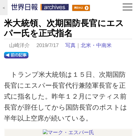
togg
＜
navi
米大統領、次期国防長官にエス
パー氏を正式指名
山崎洋介 2019/7/17
写真
｜
北米・中南米
トランプ米大統領は１５日、次期国防
長官にエスパー長官代行兼陸軍長官を正
式に指名した。昨年１２月にマティス前
長官が辞任してから国防長官のポストは
半年以上空席が続いている。