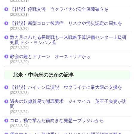
(2022/3/31)
【社説】停戦交渉 ウクライナの安全保障確立を
(2022/3/31)
【社説】新型コロナ後遺症 リスクや労災認定の周知を
(2022/3/30)
数カ月にわたる長期戦もー米戦略予算評価センター上級研
究員 トシ・ヨシハラ氏
(2022/3/30)
教会の鐘とアザーン オーストリアから
(2022/3/29)
北米・中南米のほかの記事
【社説】バイデン氏演説 ウクライナに最大限の支援を
(2022/3/28)
過去の奴隷貿易で謝罪要求 ジャマイカ 英王子夫妻が訪
問
(2022/3/24)
コロナ禍で学んだ前向きな発想ーブラジルから
(2022/3/24)