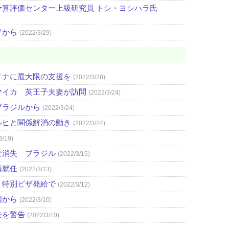
算評価センター上級研究員 トシ・ヨシハラ氏
アから
(2022/3/29)
イナに最大限の支援を
(2022/3/28)
マイカ 英王子夫妻が訪問
(2022/3/24)
ブラジルから
(2022/3/24)
ルヒと関係解消の動き
(2022/3/24)
3/19)
な消失 ブラジル
(2022/3/15)
領就任
(2022/3/13)
、特別ビザ発給で
(2022/3/12)
国から
(2022/3/10)
失を警告
(2022/3/10)