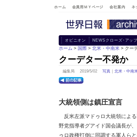
ホーム
会員用ＭＹページ
会社案内
ネ
オピニオン
NEWSクローズ･アッ
ホーム
>
国際
>
北米・中南米
> クー
クーデター不発か
編集局 2019/5/02
写真
｜
北米・中南
大統領側は鎮圧宣言
反米左派マドゥロ大統領による
野党指導者グアイド国会議長が、
ゥロ政権打倒に同調する軍人らと