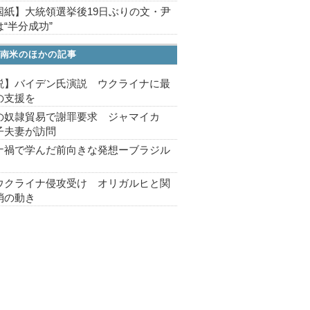
国紙】大統領選挙後19日ぶりの文・尹
“半分成功”
南米のほかの記事
説】バイデン氏演説 ウクライナに最
の支援を
の奴隷貿易で謝罪要求 ジャマイカ
子夫妻が訪問
ナ禍で学んだ前向きな発想ーブラジル
ウクライナ侵攻受け オリガルヒと関
消の動き