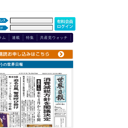
ラム
連載
特集
共産党ウォッチ
ょうの世界日報