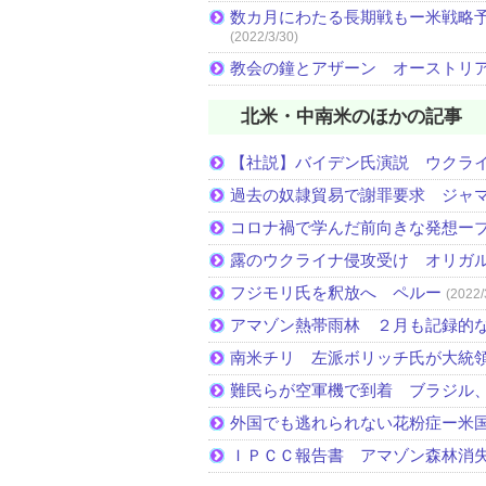
数カ月にわたる長期戦もー米戦略予
(2022/3/30)
教会の鐘とアザーン オーストリ
北米・中南米のほかの記事
【社説】バイデン氏演説 ウクラ
過去の奴隷貿易で謝罪要求 ジャ
コロナ禍で学んだ前向きな発想ー
露のウクライナ侵攻受け オリガ
フジモリ氏を釈放へ ペルー
(2022/
アマゾン熱帯雨林 ２月も記録的
南米チリ 左派ボリッチ氏が大統
難民らが空軍機で到着 ブラジル
外国でも逃れられない花粉症ー米
ＩＰＣＣ報告書 アマゾン森林消