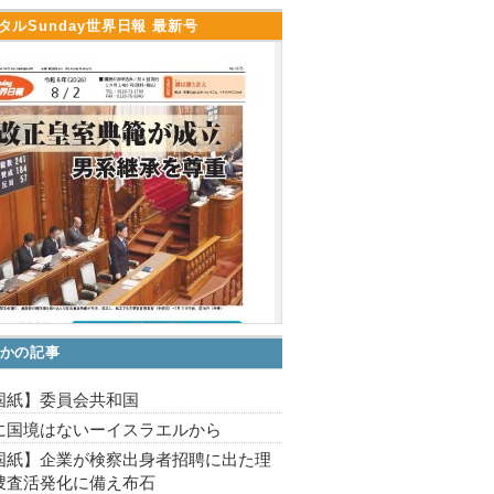
タルSunday世界日報 最新号
かの記事
国紙】委員会共和国
に国境はないーイスラエルから
国紙】企業が検察出身者招聘に出た理
捜査活発化に備え布石