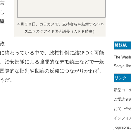
言
し
盤
４月３０日、カラカスで、支持者らを鼓舞するベネ
ズエラのグアイド国会議長（ＡＦＰ時事）
政
姉妹紙
に終わっている中で、政権打倒に結びつく可能
The Wash
、治安部隊による強硬的なデモ鎮圧などで一般
Segye Ilb
国際的な批判や世論の反発につながりかねず、
リンク
うだ。
新型コロ
ご愛読者
お問い合
インフォ
j-opinion