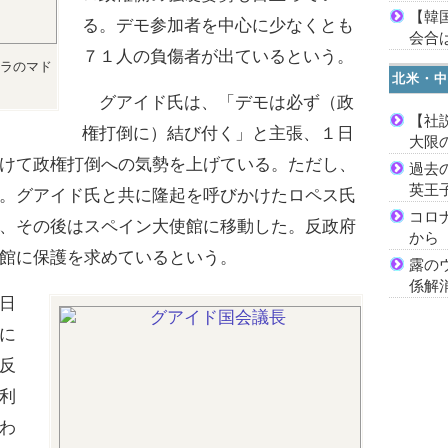
【韓
る。デモ参加者を中心に少なくとも
会合は
７１人の負傷者が出ているという。
ラのマド
北米・中
グアイド氏は、「デモは必ず（政
【社
権打倒に）結び付く」と主張、１日
大限
けて政権打倒への気勢を上げている。ただし、
過去
英王
。グアイド氏と共に隆起を呼びかけたロペス氏
コロ
、その後はスペイン大使館に移動した。反政府
から
館に保護を求めているという。
露の
係解
日
に
反
利
わ