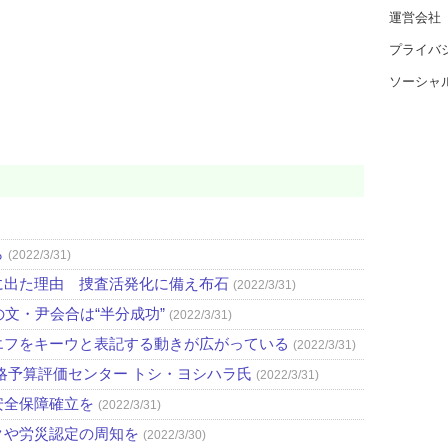
運営会社
プライバ
ソーシャ
ら
(2022/3/31)
に出た理由 捜査活発化に備え布石
(2022/3/31)
文・尹会合は“半分成功”
(2022/3/31)
エフをキーウと表記する動きが広がっている
(2022/3/31)
略予算評価センター トシ・ヨシハラ氏
(2022/3/31)
安全保障確立を
(2022/3/31)
クや労災認定の周知を
(2022/3/30)