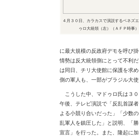
４月３０日、カラカスで演説するベネズエ
ゥロ大統領（左）（ＡＦＰ時事）
に最大規模の反政府デモを呼び掛
情勢は反大統領側にとって不利だ
は同日、チリ大使館に保護を求め
側の軍人も、一部がブラジル大使
こうした中、マドゥロ氏は３０
午後、テレビ演説で「反乱首謀者
よる小競り合いだった」「少数の
乱軍人を鎮圧した」と説明、「勝
宣言」を行った。また、隆起に加