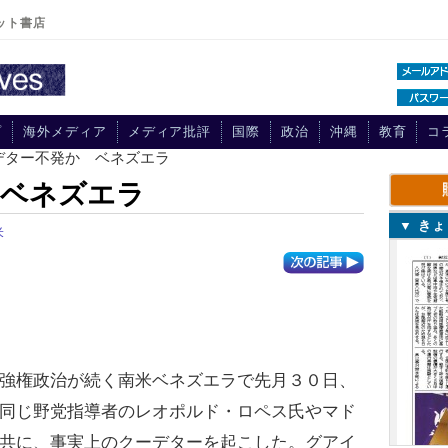
ット書店
プ
海外メディア
メディア批評
国際
政治
沖縄
教育
コ
デター不発か ベネズエラ
 ベネズエラ
▼ き
米
強権政治が続く南米ベネズエラで先月３０日、
同じ野党指導者のレオポルド・ロペス氏やマド
共に、事実上のクーデターを起こした。グアイ