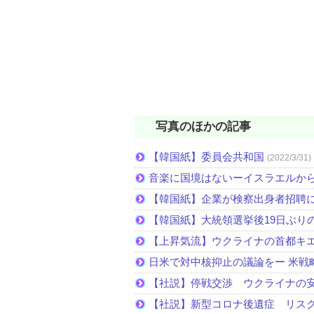
写真のほかの記事
【韓国紙】委員会共和国
(2022/3/31)
音楽に国境はないーイスラエルか
【韓国紙】企業が検察出身者招聘
【韓国紙】大統領選挙後19日ぶりの
【上昇気流】ウクライナの首都キ
日米で対中核抑止の議論をー 米戦
【社説】停戦交渉 ウクライナの
【社説】新型コロナ後遺症 リス