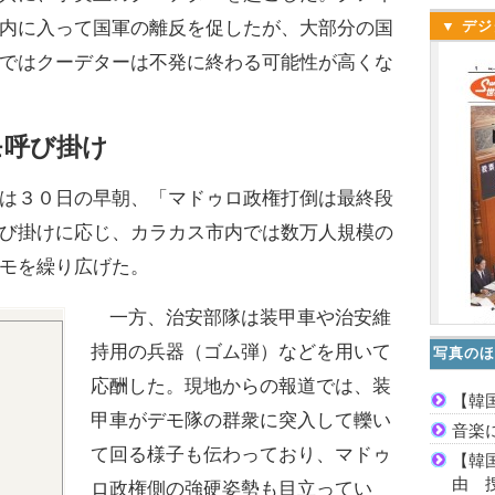
内に入って国軍の離反を促したが、大部分の国
▼ デジ
ではクーデターは不発に終わる可能性が高くな
モ呼び掛け
は３０日の早朝、「マドゥロ政権打倒は最終段
び掛けに応じ、カラカス市内では数万人規模の
モを繰り広げた。
一方、治安部隊は装甲車や治安維
持用の兵器（ゴム弾）などを用いて
写真のほ
応酬した。現地からの報道では、装
【韓
甲車がデモ隊の群衆に突入して轢い
音楽
て回る様子も伝わっており、マドゥ
【韓
由 
ロ政権側の強硬姿勢も目立ってい