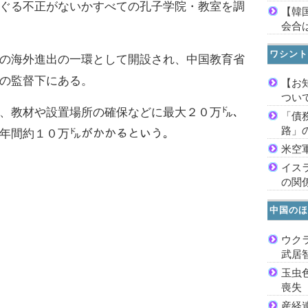
ぐる不正がないかすべての孔子学院・教室を調
【韓
会合は
ワシント
の海外進出の一環として開設され、中国教育省
の監督下にある。
【お
つい
、教材や設置場所の確保などに最大２０万㌦、
「債
路」
年間約１０万㌦がかかるという。
米空
イス
の関
中国のほ
ウク
武居
玉虫
喪失
産経