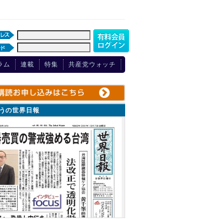
ラム
連載
特集
共産党ウォッチ
ょうの世界日報