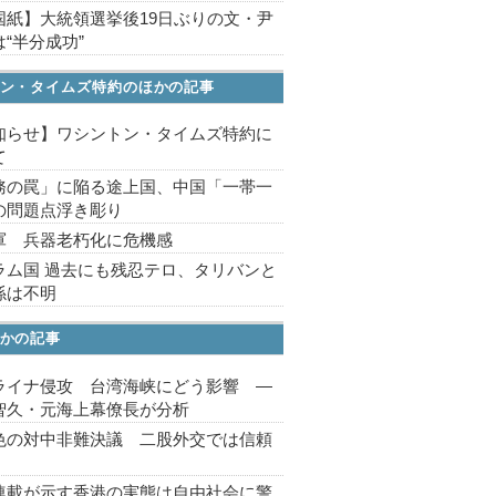
国紙】大統領選挙後19日ぶりの文・尹
“半分成功”
ン・タイムズ特約のほかの記事
知らせ】ワシントン・タイムズ特約に
て
務の罠」に陥る途上国、中国「一帯一
の問題点浮き彫り
軍 兵器老朽化に危機感
ラム国 過去にも残忍テロ、タリバンと
係は不明
かの記事
ライナ侵攻 台湾海峡にどう影響 ―
智久・元海上幕僚長が分析
色の対中非難決議 二股外交では信頼
連載が示す香港の実態は自由社会に警