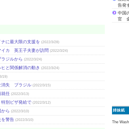
告発
中国
官 
イナに最大限の支援を
(2022/3/28)
マイカ 英王子夫妻が訪問
(2022/3/24)
ブラジルから
(2022/3/24)
ルヒと関係解消の動き
(2022/3/24)
3/19)
な消失 ブラジル
(2022/3/15)
領就任
(2022/3/13)
、特別ビザ発給で
(2022/3/12)
姉妹紙
国から
(2022/3/10)
失を警告
(2022/3/10)
The Wash