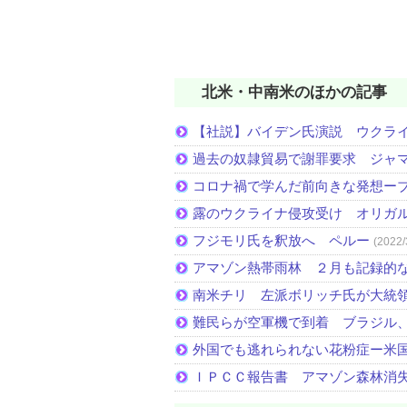
北米・中南米のほかの記事
【社説】バイデン氏演説 ウクラ
過去の奴隷貿易で謝罪要求 ジャ
コロナ禍で学んだ前向きな発想ー
露のウクライナ侵攻受け オリガ
フジモリ氏を釈放へ ペルー
(2022/
アマゾン熱帯雨林 ２月も記録的
南米チリ 左派ボリッチ氏が大統
難民らが空軍機で到着 ブラジル
外国でも逃れられない花粉症ー米
ＩＰＣＣ報告書 アマゾン森林消