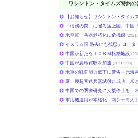
ワシントン・タイムズ特約の
【お知らせ】ワシントン・タイム
「債務の罠」に陥る途上国、中国
米空軍 兵器老朽化に危機感
(2021/
イスラム国 過去にも残忍テロ、タ
中国が新たなＩＣＢＭ格納施設
(20
中国が農地買収を加速
(2021/8/05)
米軍の戦闘能力低下に警告―元海
露、極超音速兵器試射に成功 米
中国での医療研究に支援停止を、
軍用機運用が本格化、南シナ海人