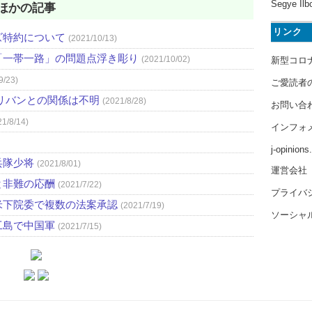
Segye Ilb
ほかの記事
リンク
ズ特約について
(2021/10/13)
「一帯一路」の問題点浮き彫り
(2021/10/02)
新型コロ
9/23)
ご愛読者
リバンとの関係は不明
(2021/8/28)
お問い合
21/8/14)
インフォ
j-opinion
兵隊少将
(2021/8/01)
運営会社
と非難の応酬
(2021/7/22)
プライバ
米下院委で複数の法案承認
(2021/7/19)
ソーシャ
工島で中国軍
(2021/7/15)