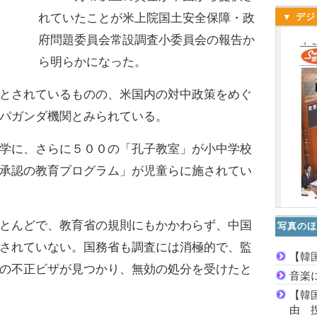
れていたことが米上院国土安全保障・政
▼ デジ
府問題委員会常設調査小委員会の報告か
ら明らかになった。
とされているものの、米国内の対中政策をめぐ
パガンダ機関とみられている。
学に、さらに５００の「孔子教室」が小中学校
承認の教育プログラム」が児童らに施されてい
とんどで、教育省の規則にもかかわらず、中国
写真のほ
されていない。国務省も調査には消極的で、監
【韓
の不正ビザが見つかり、無効の処分を受けたと
音楽
【韓
由 