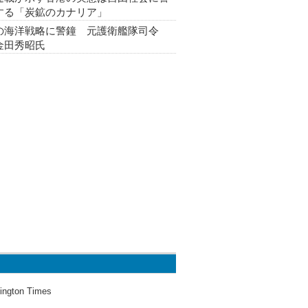
する「炭鉱のカナリア」
の海洋戦略に警鐘 元護衛艦隊司令
金田秀昭氏
ington Times