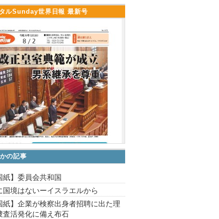
タルSunday世界日報 最新号
かの記事
国紙】委員会共和国
に国境はないーイスラエルから
国紙】企業が検察出身者招聘に出た理
捜査活発化に備え布石