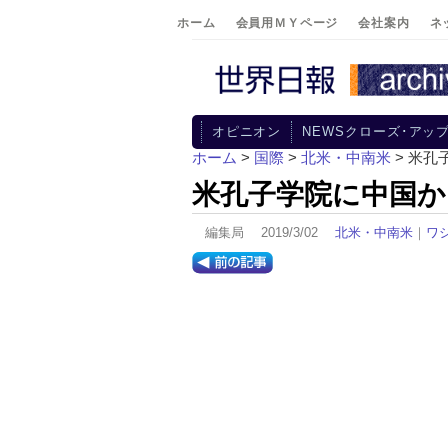
ホーム
会員用ＭＹページ
会社案内
ネ
オピニオン
NEWSクローズ･アッ
ホーム
>
国際
>
北米・中南米
> 米孔
米孔子学院に中国から
編集局 2019/3/02
北米・中南米
｜
ワ