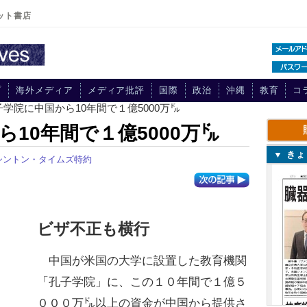
ット書店
プ
海外メディア
メディア批評
国際
政治
沖縄
教育
コ
子学院に中国から10年間で１億5000万㌦
10年間で１億5000万㌦
▼ き
シントン・タイムズ特約
ビザ不正も横行
中国が米国の大学に設置した教育機関
「孔子学院」に、この１０年間で１億５
０００万㌦以上の資金が中国から提供さ