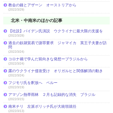
教会の鐘とアザーン オーストリアから
(2022/3/29)
北米・中南米のほかの記事
【社説】バイデン氏演説 ウクライナに最大限の支援を
(2022/3/28)
過去の奴隷貿易で謝罪要求 ジャマイカ 英王子夫妻が訪
問
(2022/3/24)
コロナ禍で学んだ前向きな発想ーブラジルから
(2022/3/24)
露のウクライナ侵攻受け オリガルヒと関係解消の動き
(2022/3/24)
フジモリ氏を釈放へ ペルー
(2022/3/19)
アマゾン熱帯雨林 ２月も記録的な消失 ブラジル
(2022/3/15)
南米チリ 左派ボリッチ氏が大統領就任
(2022/3/13)