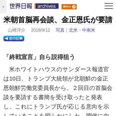
togg
＜
navi
米朝首脳再会談、金正恩氏が要請
山崎洋介 2018/9/12
写真
｜
北米・中南米
「終戦宣言」自ら説得狙う
米ホワイトハウスのサンダース報道官
は10日、トランプ大統領が北朝鮮の金正
恩朝鮮労働党委員長から、２回目の首脳会
談を要請する書簡を受け取ったと発表
し、これにトランプ氏が応じる意向を示
していることを明らかにした。開催に向