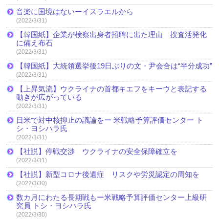
音楽に国境はないーイスラエルから
(2022/3/31)
【韓国紙】企業が検察出身者招聘に出た理由 捜査活発化
に備え布石
(2022/3/31)
【韓国紙】大統領選挙後19日ぶりの文・尹会合は“半分成功”
(2022/3/31)
【上昇気流】ウクライナの首都キエフをキーウと表記する
動きが広がっている
(2022/3/31)
日米で対中核抑止の議論をー 米戦略予算評価センター ト
シ・ヨシハラ氏
(2022/3/31)
【社説】停戦交渉 ウクライナの安全保障確立を
(2022/3/31)
【社説】新型コロナ後遺症 リスクや労災認定の周知を
(2022/3/30)
数カ月にわたる長期戦もー米戦略予算評価センター上級研
究員 トシ・ヨシハラ氏
(2022/3/30)