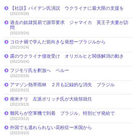
【社説】バイデン氏演説 ウクライナに最大限の支援を
(2022/3/28)
過去の奴隷貿易で謝罪要求 ジャマイカ 英王子夫妻が訪
問
(2022/3/24)
コロナ禍で学んだ前向きな発想ーブラジルから
(2022/3/24)
露のウクライナ侵攻受け オリガルヒと関係解消の動き
(2022/3/24)
フジモリ氏を釈放へ ペルー
(2022/3/19)
アマゾン熱帯雨林 ２月も記録的な消失 ブラジル
(2022/3/15)
南米チリ 左派ボリッチ氏が大統領就任
(2022/3/13)
難民らが空軍機で到着 ブラジル、特別ビザ発給で
(2022/3/12)
外国でも逃れられない花粉症ー米国から
(2022/3/10)