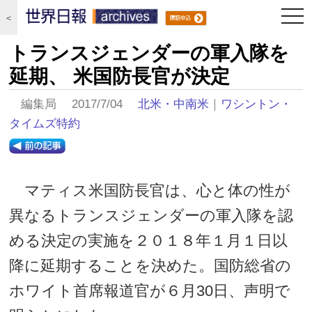
togg
＜
navi
トランスジェンダーの軍入隊を
延期、 米国防長官が決定
編集局 2017/7/04
北米・中南米
｜
ワシントン・
タイムズ特約
マティス米国防長官は、心と体の性が
異なるトランスジェンダーの軍入隊を認
める決定の実施を２０１８年１月１日以
降に延期することを決めた。国防総省の
ホワイト首席報道官が６月30日、声明で