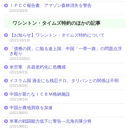
ＩＰＣＣ報告書 アマゾン森林消失を警告
(2022/3/10)
ワシントン・タイムズ特約のほかの記事
【お知らせ】ワシントン・タイムズ特約について
(2021/10/13)
「債務の罠」に陥る途上国、中国「一帯一路」の問題点浮
き彫り
(2021/10/02)
米空軍 兵器老朽化に危機感
(2021/9/23)
イスラム国 過去にも残忍テロ、タリバンとの関係は不明
(2021/8/28)
中国が新たなＩＣＢＭ格納施設
(2021/8/14)
中国が農地買収を加速
(2021/8/05)
米軍の戦闘能力低下に警告―元海兵隊少将
(2021/8/01)