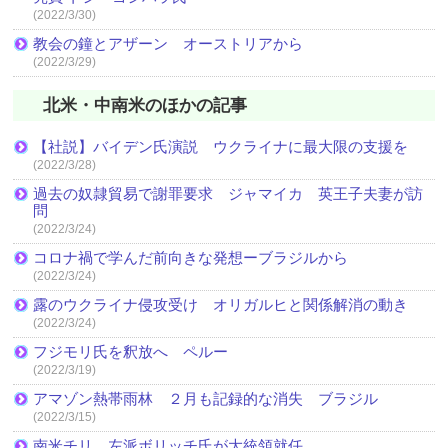
(2022/3/30)
教会の鐘とアザーン オーストリアから
(2022/3/29)
北米・中南米のほかの記事
【社説】バイデン氏演説 ウクライナに最大限の支援を
(2022/3/28)
過去の奴隷貿易で謝罪要求 ジャマイカ 英王子夫妻が訪
問
(2022/3/24)
コロナ禍で学んだ前向きな発想ーブラジルから
(2022/3/24)
露のウクライナ侵攻受け オリガルヒと関係解消の動き
(2022/3/24)
フジモリ氏を釈放へ ペルー
(2022/3/19)
アマゾン熱帯雨林 ２月も記録的な消失 ブラジル
(2022/3/15)
南米チリ 左派ボリッチ氏が大統領就任