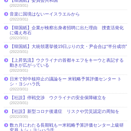
【韓国紙】委員会共和国
(2022/3/31)
音楽に国境はないーイスラエルから
(2022/3/31)
【韓国紙】企業が検察出身者招聘に出た理由 捜査活発化
に備え布石
(2022/3/31)
【韓国紙】大統領選挙後19日ぶりの文・尹会合は“半分成功”
(2022/3/31)
【上昇気流】ウクライナの首都キエフをキーウと表記する
動きが広がっている
(2022/3/31)
日米で対中核抑止の議論をー 米戦略予算評価センター ト
シ・ヨシハラ氏
(2022/3/31)
【社説】停戦交渉 ウクライナの安全保障確立を
(2022/3/31)
【社説】新型コロナ後遺症 リスクや労災認定の周知を
(2022/3/30)
数カ月にわたる長期戦もー米戦略予算評価センター上級研
究員 トシ・ヨシハラ氏