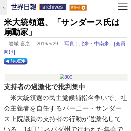
togg
＜
navi
米大統領選、「サンダース氏は
扇動家」
岩城 喜之 2016/5/29
写真
｜
北米・中南米
[会員
向け]
支持者の過激化で批判集中
米大統領選の民主党候補指名争いで、社
会主義者を自任するバーニー・サンダー
ス上院議員の支持者の行動が過激化して
いる。14日にネバダ州で行われた集会で