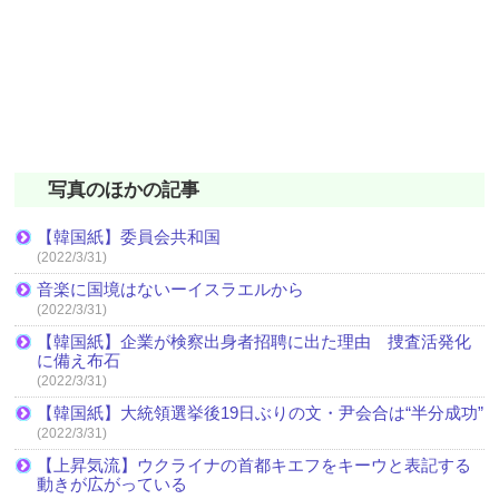
写真のほかの記事
【韓国紙】委員会共和国
(2022/3/31)
音楽に国境はないーイスラエルから
(2022/3/31)
【韓国紙】企業が検察出身者招聘に出た理由 捜査活発化
に備え布石
(2022/3/31)
【韓国紙】大統領選挙後19日ぶりの文・尹会合は“半分成功”
(2022/3/31)
【上昇気流】ウクライナの首都キエフをキーウと表記する
動きが広がっている