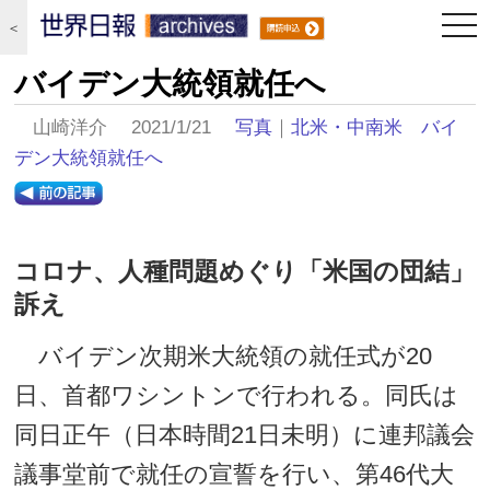
togg
＜
navi
バイデン大統領就任へ
山崎洋介 2021/1/21
写真
｜
北米・中南米
バイ
デン大統領就任へ
コロナ、人種問題めぐり「米国の団結」
訴え
バイデン次期米大統領の就任式が20
日、首都ワシントンで行われる。同氏は
同日正午（日本時間21日未明）に連邦議会
議事堂前で就任の宣誓を行い、第46代大