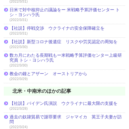
(2022/3/31)
日米で対中核抑止の議論をー 米戦略予算評価センター ト
シ・ヨシハラ氏
(2022/3/31)
【社説】停戦交渉 ウクライナの安全保障確立を
(2022/3/31)
【社説】新型コロナ後遺症 リスクや労災認定の周知を
(2022/3/30)
数カ月にわたる長期戦もー米戦略予算評価センター上級研
究員 トシ・ヨシハラ氏
(2022/3/30)
教会の鐘とアザーン オーストリアから
(2022/3/29)
北米・中南米のほかの記事
【社説】バイデン氏演説 ウクライナに最大限の支援を
(2022/3/28)
過去の奴隷貿易で謝罪要求 ジャマイカ 英王子夫妻が訪
問
(2022/3/24)