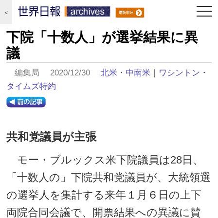
togg
＜
navi
下院「十数人」が選挙結果に異
議
編集局 2020/12/30
北米・中南米
｜
ワシントン・
タイムズ特約
共和党議員が主張
モー・ブルックス米下院議員は28日、
「十数人の」下院共和党議員が、大統領選
の選挙人を集計する来年１月６日の上下
両院合同会議で、開票結果への異議に賛