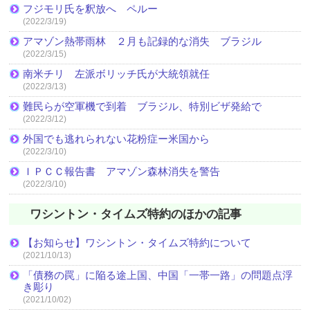
フジモリ氏を釈放へ ペルー
(2022/3/19)
アマゾン熱帯雨林 ２月も記録的な消失 ブラジル
(2022/3/15)
南米チリ 左派ボリッチ氏が大統領就任
(2022/3/13)
難民らが空軍機で到着 ブラジル、特別ビザ発給で
(2022/3/12)
外国でも逃れられない花粉症ー米国から
(2022/3/10)
ＩＰＣＣ報告書 アマゾン森林消失を警告
(2022/3/10)
ワシントン・タイムズ特約のほかの記事
【お知らせ】ワシントン・タイムズ特約について
(2021/10/13)
「債務の罠」に陥る途上国、中国「一帯一路」の問題点浮
き彫り
(2021/10/02)