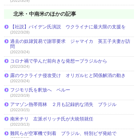
(2022/3/29)
北米・中南米のほかの記事
【社説】バイデン氏演説 ウクライナに最大限の支援を
(2022/3/28)
過去の奴隷貿易で謝罪要求 ジャマイカ 英王子夫妻が訪
問
(2022/3/24)
コロナ禍で学んだ前向きな発想ーブラジルから
(2022/3/24)
露のウクライナ侵攻受け オリガルヒと関係解消の動き
(2022/3/24)
フジモリ氏を釈放へ ペルー
(2022/3/19)
アマゾン熱帯雨林 ２月も記録的な消失 ブラジル
(2022/3/15)
南米チリ 左派ボリッチ氏が大統領就任
(2022/3/13)
難民らが空軍機で到着 ブラジル、特別ビザ発給で