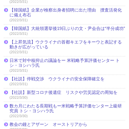
(2022/3/31)
【韓国紙】企業が検察出身者招聘に出た理由 捜査活発化
に備え布石
(2022/3/31)
【韓国紙】大統領選挙後19日ぶりの文・尹会合は“半分成功”
(2022/3/31)
【上昇気流】ウクライナの首都キエフをキーウと表記する
動きが広がっている
(2022/3/31)
日米で対中核抑止の議論をー 米戦略予算評価センター ト
シ・ヨシハラ氏
(2022/3/31)
【社説】停戦交渉 ウクライナの安全保障確立を
(2022/3/31)
【社説】新型コロナ後遺症 リスクや労災認定の周知を
(2022/3/30)
数カ月にわたる長期戦もー米戦略予算評価センター上級研
究員 トシ・ヨシハラ氏
(2022/3/30)
教会の鐘とアザーン オーストリアから