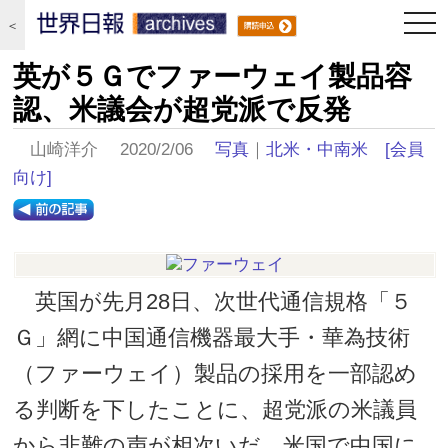
togg
＜
navi
英が５Ｇでファーウェイ製品容
認、米議会が超党派で反発
山崎洋介 2020/2/06
写真
｜
北米・中南米
[会員
向け]
英国が先月28日、次世代通信規格「５
Ｇ」網に中国通信機器最大手・華為技術
（ファーウェイ）製品の採用を一部認め
る判断を下したことに、超党派の米議員
から非難の声が相次いだ。米国で中国に