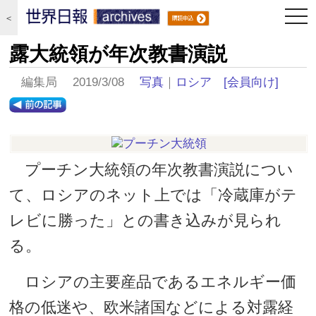
togg
＜
navi
露大統領が年次教書演説
編集局 2019/3/08
写真
｜
ロシア
[会員向け]
プーチン大統領の年次教書演説につい
て、ロシアのネット上では「冷蔵庫がテ
レビに勝った」との書き込みが見られ
る。
ロシアの主要産品であるエネルギー価
格の低迷や、欧米諸国などによる対露経