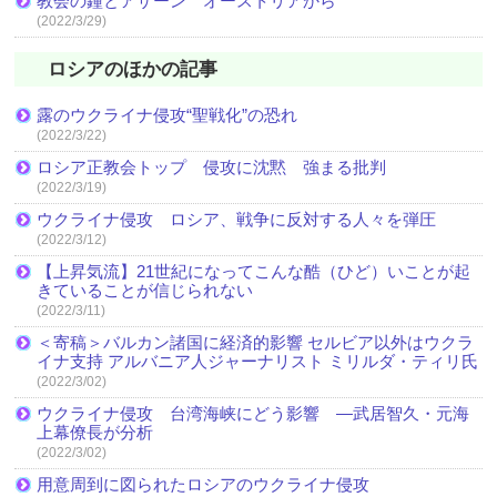
教会の鐘とアザーン オーストリアから
(2022/3/29)
ロシアのほかの記事
露のウクライナ侵攻“聖戦化”の恐れ
(2022/3/22)
ロシア正教会トップ 侵攻に沈黙 強まる批判
(2022/3/19)
ウクライナ侵攻 ロシア、戦争に反対する人々を弾圧
(2022/3/12)
【上昇気流】21世紀になってこんな酷（ひど）いことが起
きていることが信じられない
(2022/3/11)
＜寄稿＞バルカン諸国に経済的影響 セルビア以外はウクラ
イナ支持 アルバニア人ジャーナリスト ミリルダ・ティリ氏
(2022/3/02)
ウクライナ侵攻 台湾海峡にどう影響 ―武居智久・元海
上幕僚長が分析
(2022/3/02)
用意周到に図られたロシアのウクライナ侵攻