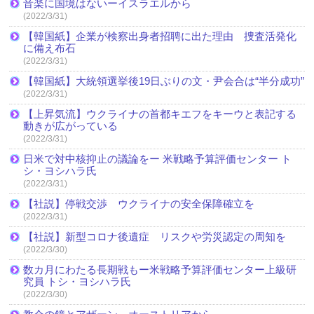
音楽に国境はないーイスラエルから
(2022/3/31)
【韓国紙】企業が検察出身者招聘に出た理由 捜査活発化
に備え布石
(2022/3/31)
【韓国紙】大統領選挙後19日ぶりの文・尹会合は“半分成功”
(2022/3/31)
【上昇気流】ウクライナの首都キエフをキーウと表記する
動きが広がっている
(2022/3/31)
日米で対中核抑止の議論をー 米戦略予算評価センター ト
シ・ヨシハラ氏
(2022/3/31)
【社説】停戦交渉 ウクライナの安全保障確立を
(2022/3/31)
【社説】新型コロナ後遺症 リスクや労災認定の周知を
(2022/3/30)
数カ月にわたる長期戦もー米戦略予算評価センター上級研
究員 トシ・ヨシハラ氏
(2022/3/30)