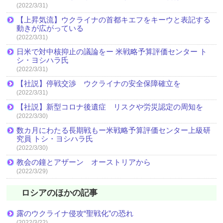
(2022/3/31)
【上昇気流】ウクライナの首都キエフをキーウと表記する
動きが広がっている
(2022/3/31)
日米で対中核抑止の議論をー 米戦略予算評価センター ト
シ・ヨシハラ氏
(2022/3/31)
【社説】停戦交渉 ウクライナの安全保障確立を
(2022/3/31)
【社説】新型コロナ後遺症 リスクや労災認定の周知を
(2022/3/30)
数カ月にわたる長期戦もー米戦略予算評価センター上級研
究員 トシ・ヨシハラ氏
(2022/3/30)
教会の鐘とアザーン オーストリアから
(2022/3/29)
ロシアのほかの記事
露のウクライナ侵攻“聖戦化”の恐れ
(2022/3/22)