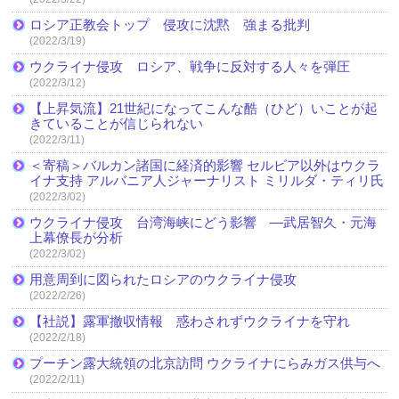
ロシア正教会トップ 侵攻に沈黙 強まる批判
(2022/3/19)
ウクライナ侵攻 ロシア、戦争に反対する人々を弾圧
(2022/3/12)
【上昇気流】21世紀になってこんな酷（ひど）いことが起
きていることが信じられない
(2022/3/11)
＜寄稿＞バルカン諸国に経済的影響 セルビア以外はウクラ
イナ支持 アルバニア人ジャーナリスト ミリルダ・ティリ氏
(2022/3/02)
ウクライナ侵攻 台湾海峡にどう影響 ―武居智久・元海
上幕僚長が分析
(2022/3/02)
用意周到に図られたロシアのウクライナ侵攻
(2022/2/26)
【社説】露軍撤収情報 惑わされずウクライナを守れ
(2022/2/18)
プーチン露大統領の北京訪問 ウクライナにらみガス供与へ
(2022/2/11)