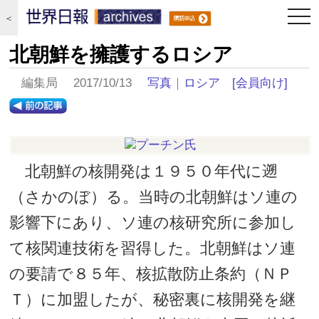
togg
＜
navi
北朝鮮を擁護するロシア
編集局 2017/10/13
写真
｜
ロシア
[会員向け]
北朝鮮の核開発は１９５０年代に遡
（さかのぼ）る。当時の北朝鮮はソ連の
影響下にあり、ソ連の核研究所に参加し
て核関連技術を習得した。北朝鮮はソ連
の要請で８５年、核拡散防止条約（ＮＰ
Ｔ）に加盟したが、秘密裏に核開発を継