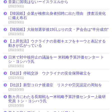
音楽に国境はないーイスラエルから
(2022/3/31)
【韓国紙】企業が検察出身者招聘に出た理由 捜査活発化
に備え布石
(2022/3/31)
【韓国紙】大統領選挙後19日ぶりの文・尹会合は“半分成功”
(2022/3/31)
【上昇気流】ウクライナの首都キエフをキーウと表記する
動きが広がっている
(2022/3/31)
日米で対中核抑止の議論をー 米戦略予算評価センター ト
シ・ヨシハラ氏
(2022/3/31)
【社説】停戦交渉 ウクライナの安全保障確立を
(2022/3/31)
【社説】新型コロナ後遺症 リスクや労災認定の周知を
(2022/3/30)
数カ月にわたる長期戦もー米戦略予算評価センター上級研
究員 トシ・ヨシハラ氏
(2022/3/30)