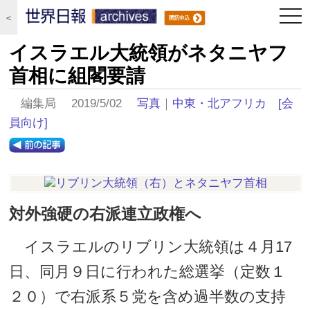
togg
＜
navi
イスラエル大統領がネタニヤフ
首相に組閣要請
編集局 2019/5/02
写真
｜
中東・北アフリカ
[会
員向け]
対外強硬の右派連立政権へ
イスラエルのリブリン大統領は４月17
日、同月９日に行われた総選挙（定数１
２０）で右派系５党を含め過半数の支持