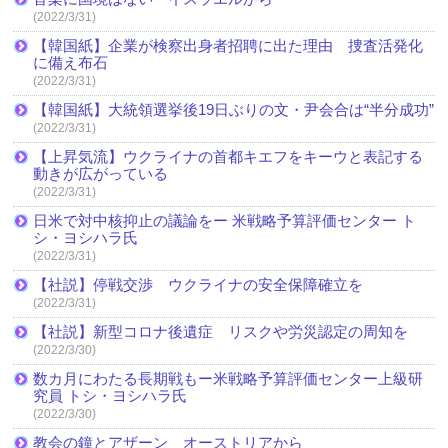
(2022/3/31)
【韓国紙】企業が検察出身者招聘に出た理由 捜査活発化
に備え布石
(2022/3/31)
【韓国紙】大統領選挙後19日ぶりの文・尹会合は“半分成功”
(2022/3/31)
【上昇気流】ウクライナの首都キエフをキーウと表記する
動きが広がっている
(2022/3/31)
日米で対中核抑止の議論をー 米戦略予算評価センター ト
シ・ヨシハラ氏
(2022/3/31)
【社説】停戦交渉 ウクライナの安全保障確立を
(2022/3/31)
【社説】新型コロナ後遺症 リスクや労災認定の周知を
(2022/3/30)
数カ月にわたる長期戦もー米戦略予算評価センター上級研
究員 トシ・ヨシハラ氏
(2022/3/30)
教会の鐘とアザーン オーストリアから