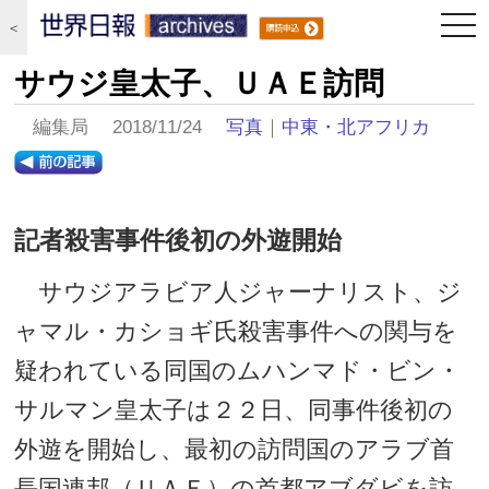
togg
＜
navi
サウジ皇太子、ＵＡＥ訪問
編集局 2018/11/24
写真
｜
中東・北アフリカ
記者殺害事件後初の外遊開始
サウジアラビア人ジャーナリスト、ジ
ャマル・カショギ氏殺害事件への関与を
疑われている同国のムハンマド・ビン・
サルマン皇太子は２２日、同事件後初の
外遊を開始し、最初の訪問国のアラブ首
長国連邦（ＵＡＥ）の首都アブダビを訪