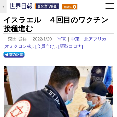
togg
＜
navi
イスラエル ４回目のワクチン
接種進む
森田 貴裕 2022/1/20
写真
｜
中東・北アフリカ
[オミクロン株]
,
[会員向け]
,
[新型コロナ]