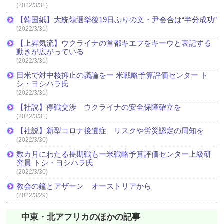
(2022/3/31)
【韓国紙】大統領選挙後19日ぶりの文・尹会合は“半分成功”
(2022/3/31)
【上昇気流】ウクライナの首都キエフをキーウと表記する
動きが広がっている
(2022/3/31)
日米で対中核抑止の議論をー 米戦略予算評価センター ト
シ・ヨシハラ氏
(2022/3/31)
【社説】停戦交渉 ウクライナの安全保障確立を
(2022/3/31)
【社説】新型コロナ後遺症 リスクや労災認定の周知を
(2022/3/30)
数カ月にわたる長期戦もー米戦略予算評価センター上級研
究員 トシ・ヨシハラ氏
(2022/3/30)
教会の鐘とアザーン オーストリアから
(2022/3/29)
中東・北アフリカのほかの記事