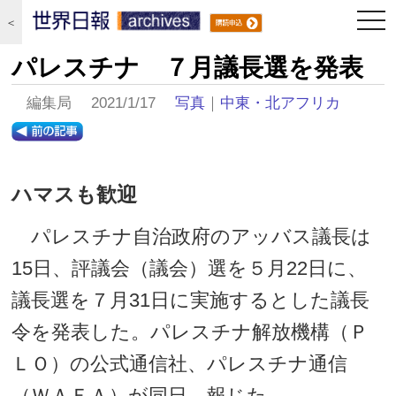
togg
＜
navi
パレスチナ ７月議長選を発表
編集局 2021/1/17
写真
｜
中東・北アフリカ
ハマスも歓迎
パレスチナ自治政府のアッバス議長は
15日、評議会（議会）選を５月22日に、
議長選を７月31日に実施するとした議長
令を発表した。パレスチナ解放機構（Ｐ
ＬＯ）の公式通信社、パレスチナ通信
（ＷＡＦＡ）が同日、報じた。