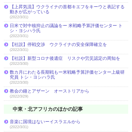
【上昇気流】ウクライナの首都キエフをキーウと表記する
動きが広がっている
(2022/3/31)
日米で対中核抑止の議論をー 米戦略予算評価センター ト
シ・ヨシハラ氏
(2022/3/31)
【社説】停戦交渉 ウクライナの安全保障確立を
(2022/3/31)
【社説】新型コロナ後遺症 リスクや労災認定の周知を
(2022/3/30)
数カ月にわたる長期戦もー米戦略予算評価センター上級研
究員 トシ・ヨシハラ氏
(2022/3/30)
教会の鐘とアザーン オーストリアから
(2022/3/29)
中東・北アフリカのほかの記事
音楽に国境はないーイスラエルから
(2022/3/31)