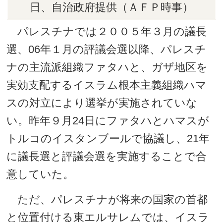
日、自治政府提供（ＡＦＰ時事）
パレスチナでは２００５年３月の議長
選、06年１月の評議会選以降、パレスチ
ナの主流派組織ファタハと、ガザ地区を
実効支配するイスラム根本主義組織ハマ
スの対立により選挙が実施されていな
い。昨年９月24日にファタハとハマスが
トルコのイスタンブールで協議し、21年
に議長選と評議会選を実施することで合
意していた。
ただ、パレスチナが将来の国家の首都
と位置付ける東エルサレムでは、イスラ