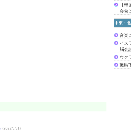
【韓
会合は
中東・北
音楽
イス
脳会
ウク
戦時
ら
(2022/3/31)