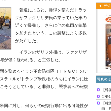
▼ デジ
報道によると、爆弾を積んだトラッ
クがファクリザデ氏の乗っていた車の
近くで爆発し、さらに他の車両が銃撃
を加えたという。この襲撃により多数
が死亡した。
イランのザリフ外相は、ファクリザ
与が強く疑われる」と主張した。
問を務めるイラン革命防衛隊（ＩＲＧＣ）のデ
スラエルがトランプ米政権のうちにイランに圧
写真のほ
こそうとしている」と非難し、襲撃者への報復
【韓
音楽
【韓
米国に対し、何らかの報復行動に出る可能性が
由 