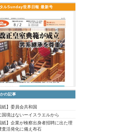
タルSunday世界日報 最新号
かの記事
国紙】委員会共和国
に国境はないーイスラエルから
国紙】企業が検察出身者招聘に出た理
捜査活発化に備え布石