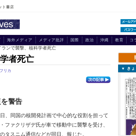
ット書店
プ
海外メディア
メディア批評
国際
政治
沖縄
教育
コ
 イランで襲撃、核科学者死亡
学者死亡
▼ き
フリカ
復を警告
日、同国の核開発計画で中心的な役割を担って
・ファクリザデ氏が車で移動中に襲撃を受け、
のタスニム通信などが同日、報じた。