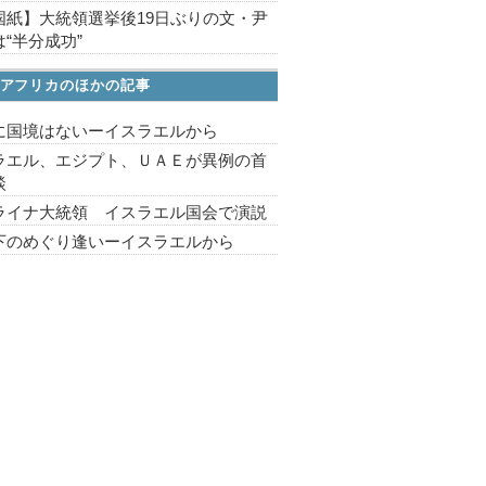
国紙】大統領選挙後19日ぶりの文・尹
“半分成功”
アフリカのほかの記事
に国境はないーイスラエルから
ラエル、エジプト、ＵＡＥが異例の首
談
ライナ大統領 イスラエル国会で演説
下のめぐり逢いーイスラエルから