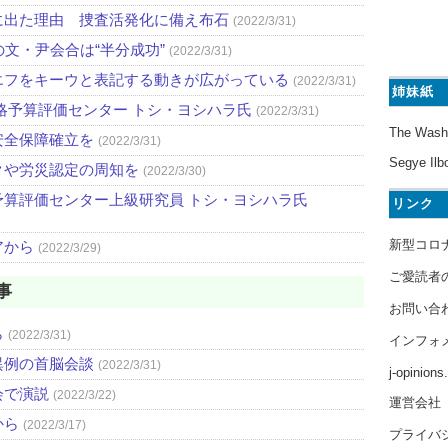
に出た理由 捜査活発化に備え布石
(2022/3/31)
文・尹会合は“半分成功”
(2022/3/31)
エフをキーウと表記する動きが広がっている
(2022/3/31)
姉妹紙
略予算評価センター トシ・ヨシハラ氏
(2022/3/31)
The Wash
安全保障確立を
(2022/3/31)
Segye Ilb
クや労災認定の周知を
(2022/3/30)
算評価センター上級研究員 トシ・ヨシハラ氏
リンク
新型コロ
アから
(2022/3/29)
ご愛読者
事
お問い合
ら
(2022/3/31)
インフォ
異例の首脳会談
(2022/3/31)
j-opinion
会で演説
(2022/3/22)
運営会社
から
(2022/3/17)
プライバ