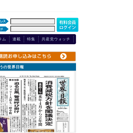
ラム
連載
特集
共産党ウォッチ
ょうの世界日報