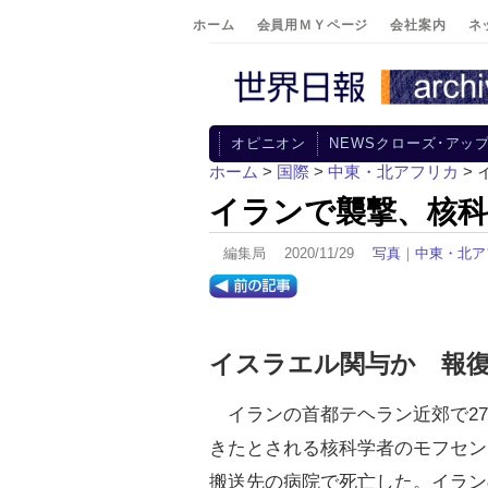
ホーム
会員用ＭＹページ
会社案内
ネ
オピニオン
NEWSクローズ･アッ
ホーム
>
国際
>
中東・北アフリカ
>
イランで襲撃、核科
編集局 2020/11/29
写真
｜
中東・北ア
イスラエル関与か 報
イランの首都テヘラン近郊で27
きたとされる核科学者のモフセン
搬送先の病院で死亡した。イラン