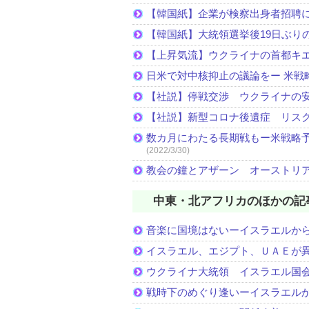
【韓国紙】企業が検察出身者招聘
【韓国紙】大統領選挙後19日ぶりの
【上昇気流】ウクライナの首都キ
日米で対中核抑止の議論をー 米戦
【社説】停戦交渉 ウクライナの
【社説】新型コロナ後遺症 リス
数カ月にわたる長期戦もー米戦略予
(2022/3/30)
教会の鐘とアザーン オーストリ
中東・北アフリカのほかの記
音楽に国境はないーイスラエルか
イスラエル、エジプト、ＵＡＥが
ウクライナ大統領 イスラエル国
戦時下のめぐり逢いーイスラエル