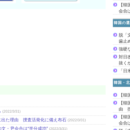
【韓
会合は
韓国の選
脱「
歯止
強硬
対日
抜く
「日
韓国・北
【韓
【韓
由 
ら
(2022/3/31)
【韓
に出た理由 捜査活発化に備え布石
(2022/3/31)
会合は
文・尹会合は“半分成功”
(2022/3/31)