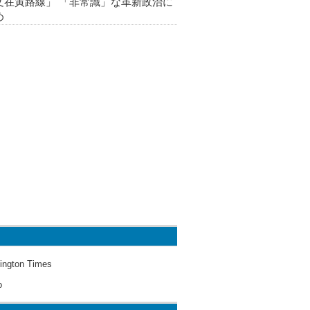
文在寅路線」 「非常識」な革新政治に
め
ington Times
o