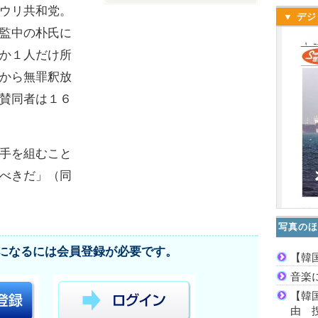
ウリ共和党。
▼ デジ
監中の朴氏に
か１人だけ所
から無罪釈放
賛同者は１６
手を組むこと
べきだ」（同
写真のほ
になるには会員登録が必要です。
【韓
音楽
【韓
由 