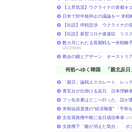
【上昇気流】ウクライナの首都キ
日米で対中核抑止の議論をー 米戦
【社説】停戦交渉 ウクライナの
【社説】新型コロナ後遺症 リス
数カ月にわたる長期戦もー米戦略予
(2022/3/30)
教会の鐘とアザーン オーストリ
何処へゆく韓国 「親北反日
「親日」論戦エスカレート、レッ
青瓦台が仕掛ける反日、日本理解
フッ化水素はどこへ行った、話が
米朝会談直後の“経済報復” 「平和
文在寅政権中枢に金日成信奉者
(20
文政権下「敵が消えた気分」 ボ