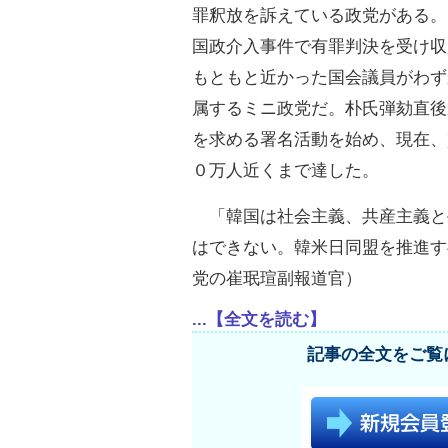
罪釈放を訴えている政党がある。
国政介入事件で有罪判決を受け収
もともと近かった国会議員がわず
属するミニ政党だ。朴氏弾劾直後
を求める署名活動を始め、現在、
０万人近くまで達した。
「韓国は社会主義、共産主義と
はできない。韓米日同盟を推進す
党の崔珉瑄副報道官）
...【全文を読む】
記事の全文をご覧