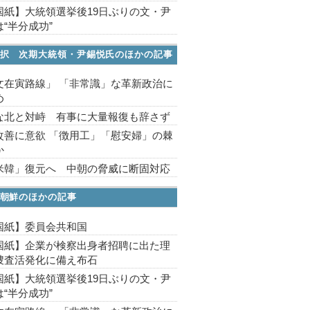
国紙】大統領選挙後19日ぶりの文・尹
“半分成功”
択 次期大統領・尹錫悦氏のほかの記事
文在寅路線」 「非常識」な革新政治に
め
な北と対峙 有事に大量報復も辞さず
改善に意欲 「徴用工」「慰安婦」の棘
か
米韓」復元へ 中朝の脅威に断固対応
朝鮮のほかの記事
国紙】委員会共和国
国紙】企業が検察出身者招聘に出た理
捜査活発化に備え布石
国紙】大統領選挙後19日ぶりの文・尹
“半分成功”