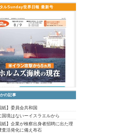
タルSunday世界日報 最新号
かの記事
国紙】委員会共和国
に国境はないーイスラエルから
国紙】企業が検察出身者招聘に出た理
捜査活発化に備え布石