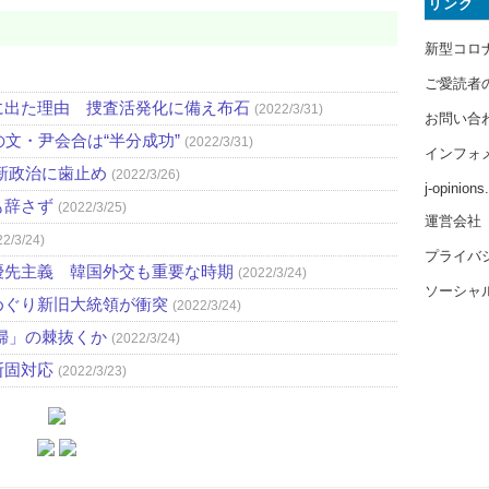
リンク
新型コロ
ご愛読者
に出た理由 捜査活発化に備え布石
(2022/3/31)
お問い合
文・尹会合は“半分成功”
(2022/3/31)
インフォ
新政治に歯止め
(2022/3/26)
j-opinion
も辞さず
(2022/3/25)
運営会社
22/3/24)
プライバ
優先主義 韓国外交も重要な時期
(2022/3/24)
ソーシャ
めぐり新旧大統領が衝突
(2022/3/24)
婦」の棘抜くか
(2022/3/24)
断固対応
(2022/3/23)