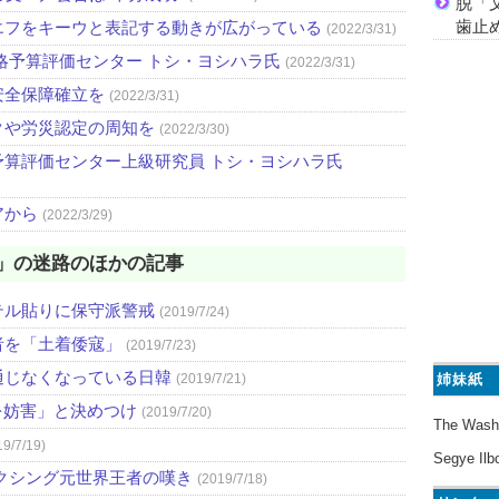
脱「
歯止
エフをキーウと表記する動きが広がっている
(2022/3/31)
略予算評価センター トシ・ヨシハラ氏
(2022/3/31)
安全保障確立を
(2022/3/31)
クや労災認定の周知を
(2022/3/30)
算評価センター上級研究員 トシ・ヨシハラ氏
アから
(2022/3/29)
」の迷路のほかの記事
テル貼りに保守派警戒
(2019/7/24)
者を「土着倭寇」
(2019/7/23)
通じなくなっている日韓
姉妹紙
(2019/7/21)
を妨害」と決めつけ
(2019/7/20)
The Wash
19/7/19)
Segye Ilb
クシング元世界王者の嘆き
(2019/7/18)