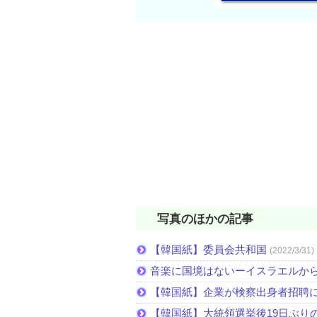
写真のほかの記事
【韓国紙】委員会共和国
(2022/3/31)
音楽に国境はないーイスラエルか
【韓国紙】企業が検察出身者招聘
【韓国紙】大統領選挙後19日ぶりの