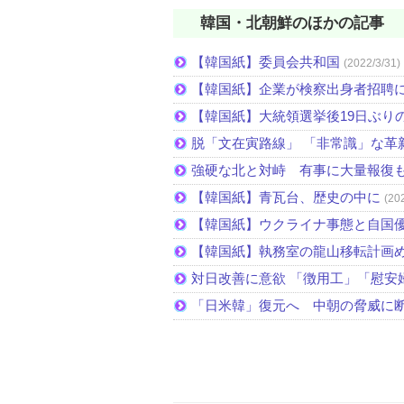
韓国・北朝鮮のほかの記事
【韓国紙】委員会共和国
(2022/3/31)
【韓国紙】企業が検察出身者招聘
【韓国紙】大統領選挙後19日ぶりの
脱「文在寅路線」 「非常識」な革
強硬な北と対峙 有事に大量報復
【韓国紙】青瓦台、歴史の中に
(20
【韓国紙】ウクライナ事態と自国
【韓国紙】執務室の龍山移転計画
対日改善に意欲 「徴用工」「慰安
「日米韓」復元へ 中朝の脅威に