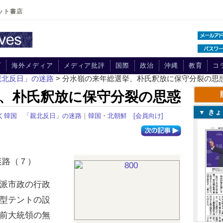
ット書店
プ
海外メディア
メディア批評
国際
政治
沖縄
教育
コ
親北反日」の迷路
> 分水嶺の来年総選挙、朴氏釈放に保守分裂の思
、朴氏釈放に保守分裂の思惑
▼ き
く韓国 「親北反日」の迷路
｜
韓国・北朝鮮
[会員向け]
迷路（７）
派市政の行政
型テントの設
前大統領の無