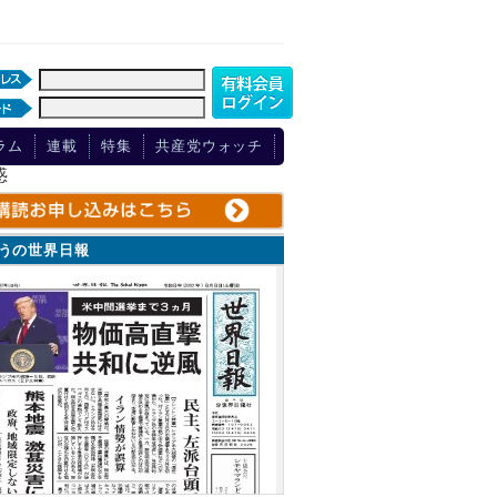
ラム
連載
特集
共産党ウォッチ
惑
ょうの世界日報