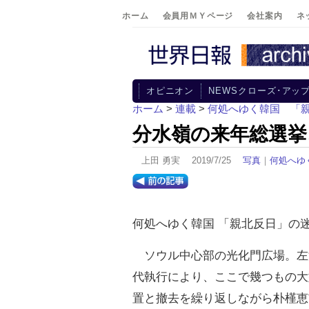
ホーム
会員用ＭＹページ
会社案内
ネ
オピニオン
NEWSクローズ･アッ
ホーム
>
連載
>
何処へゆく韓国 「
分水嶺の来年総選挙
上田 勇実 2019/7/25
写真
｜
何処へゆ
何処へゆく韓国 「親北反日」の
ソウル中心部の光化門広場。左
代執行により、ここで幾つもの大
置と撤去を繰り返しながら朴槿恵