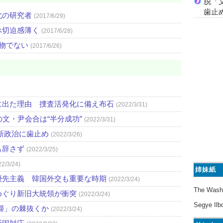
脱「
歯止
北の研究者
(2017/6/29)
べ切迫感薄く
(2017/6/28)
本物でない
(2017/6/26)
に出た理由 捜査活発化に備え布石
(2022/3/31)
文・尹会合は“半分成功”
(2022/3/31)
新政治に歯止め
(2022/3/26)
も辞さず
(2022/3/25)
22/3/24)
姉妹紙
優先主義 韓国外交も重要な時期
(2022/3/24)
The Wash
めぐり新旧大統領が衝突
(2022/3/24)
Segye Ilb
婦」の棘抜くか
(2022/3/24)