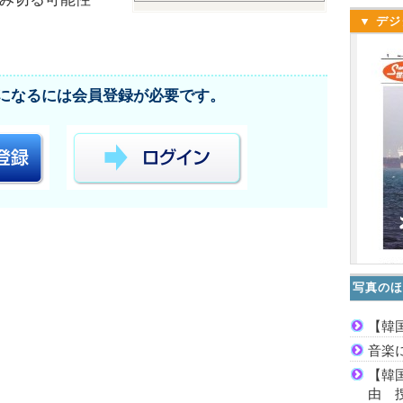
▼ デジ
になるには会員登録が必要です。
写真のほ
【韓
音楽
【韓
由 