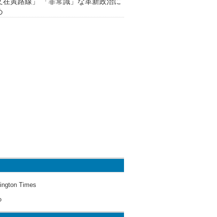
文在寅路線」 「非常識」な革新政治に
め
ington Times
o