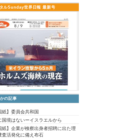
タルSunday世界日報 最新号
かの記事
国紙】委員会共和国
に国境はないーイスラエルから
国紙】企業が検察出身者招聘に出た理
捜査活発化に備え布石