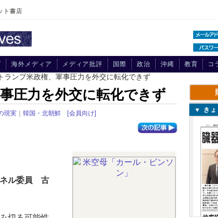
ット書店
プ
海外メディア
メディア批評
国際
政治
沖縄
教育
コ
 トランプ米政権、軍事圧力を外交に転化できず
事圧力を外交に転化できず
▼ き
の現実
｜
韓国・北朝鮮
[会員向け]
ネル委員 古
み切る可能性