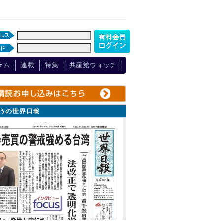
ラム
連載
特集
共産党ウォッチ
ょうの世界日報