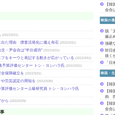
【韓
会合は
韓国の選
脱「
ら
(2022/3/31)
歯止
に出た理由 捜査活発化に備え布石
(2022/3/31)
強硬
文・尹会合は“半分成功”
対日
(2022/3/31)
抜く
エフをキーウと表記する動きが広がっている
(2022/3/31)
「日
略予算評価センター トシ・ヨシハラ氏
(2022/3/31)
安全保障確立を
韓国・北
(2022/3/31)
クや労災認定の周知を
(2022/3/30)
【韓
算評価センター上級研究員 トシ・ヨシハラ氏
【韓
由 
アから
(2022/3/29)
【韓
会合は
記事