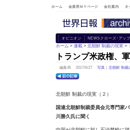
ホーム
会員用ＭＹページ
会社案内
ネ
オピニオン
NEWSクローズ･アッ
ホーム
>
連載
>
北朝鮮 制裁の現実
>
トランプ米政権、軍
編集局 2017/6/27
写真
｜
北朝鮮 制裁
北朝鮮 制裁の現実（２）
国連北朝鮮制裁委員会元専門家パ
川勝久氏に聞く
中国が北朝鮮に対し石油禁輸に踏