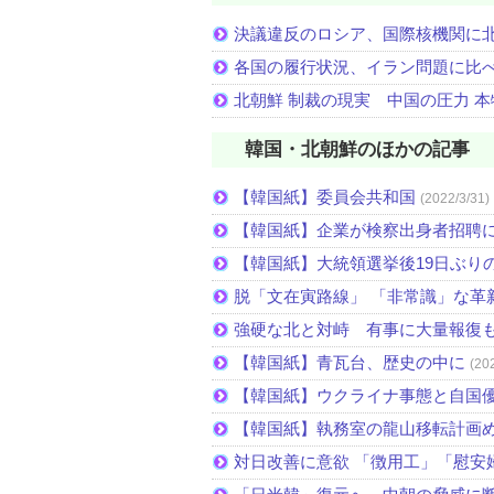
決議違反のロシア、国際核機関に
各国の履行状況、イラン問題に比
北朝鮮 制裁の現実 中国の圧力 
韓国・北朝鮮のほかの記事
【韓国紙】委員会共和国
(2022/3/31)
【韓国紙】企業が検察出身者招聘
【韓国紙】大統領選挙後19日ぶりの
脱「文在寅路線」 「非常識」な革
強硬な北と対峙 有事に大量報復
【韓国紙】青瓦台、歴史の中に
(20
【韓国紙】ウクライナ事態と自国
【韓国紙】執務室の龍山移転計画
対日改善に意欲 「徴用工」「慰安