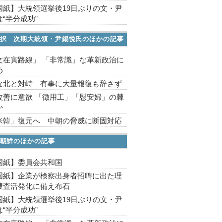
国紙】大統領選挙後19日ぶりの文・尹
“半分成功”
択 次期大統領・尹錫悦氏のほかの記事
文在寅路線」 「非常識」な革新政治に
め
な北と対峙 有事に大量報復も辞さず
改善に意欲 「徴用工」「慰安婦」の棘
か
米韓」復元へ 中朝の脅威に断固対応
朝鮮のほかの記事
国紙】委員会共和国
国紙】企業が検察出身者招聘に出た理
捜査活発化に備え布石
国紙】大統領選挙後19日ぶりの文・尹
“半分成功”