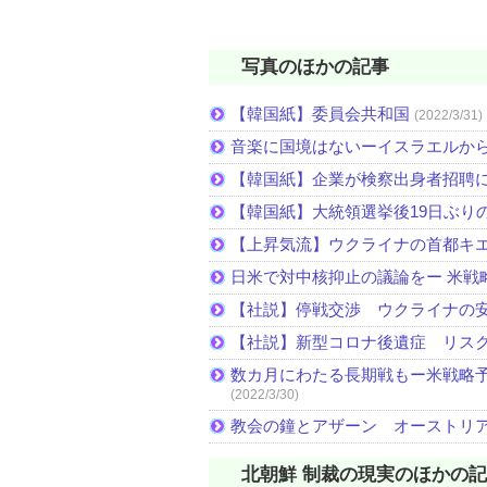
写真のほかの記事
【韓国紙】委員会共和国
(2022/3/31)
音楽に国境はないーイスラエルか
【韓国紙】企業が検察出身者招聘
【韓国紙】大統領選挙後19日ぶりの
【上昇気流】ウクライナの首都キ
日米で対中核抑止の議論をー 米戦
【社説】停戦交渉 ウクライナの
【社説】新型コロナ後遺症 リス
数カ月にわたる長期戦もー米戦略予
(2022/3/30)
教会の鐘とアザーン オーストリ
北朝鮮 制裁の現実のほかの