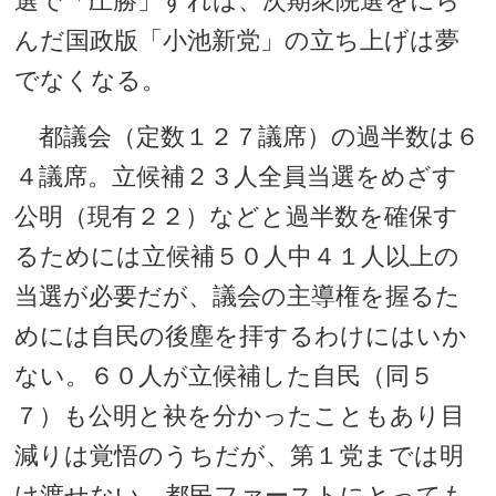
選で「圧勝」すれば、次期衆院選をにら
んだ国政版「小池新党」の立ち上げは夢
でなくなる。
都議会（定数１２７議席）の過半数は６
４議席。立候補２３人全員当選をめざす
公明（現有２２）などと過半数を確保す
るためには立候補５０人中４１人以上の
当選が必要だが、議会の主導権を握るた
めには自民の後塵を拝するわけにはいか
ない。６０人が立候補した自民（同５
７）も公明と袂を分かったこともあり目
減りは覚悟のうちだが、第１党までは明
け渡せない。都民ファーストにとっても