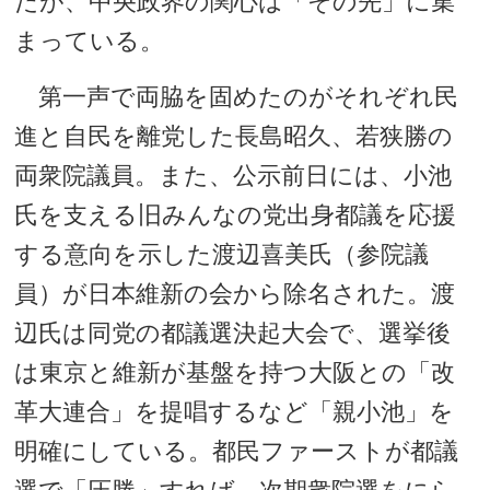
だが、中央政界の関心は「その先」に集
まっている。
第一声で両脇を固めたのがそれぞれ民
進と自民を離党した長島昭久、若狭勝の
両衆院議員。また、公示前日には、小池
氏を支える旧みんなの党出身都議を応援
する意向を示した渡辺喜美氏（参院議
員）が日本維新の会から除名された。渡
辺氏は同党の都議選決起大会で、選挙後
は東京と維新が基盤を持つ大阪との「改
革大連合」を提唱するなど「親小池」を
明確にしている。都民ファーストが都議