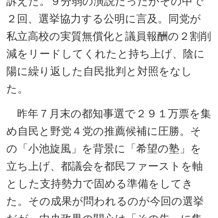
訴えた。９分弱の演説だったがその中で
２回、選挙協力する公明に言及。同党が
私立高校の実質無償化と議員報酬の２割削
減をリードしてくれたと持ち上げ、陰に
陽に繰り返した自民批判と対照をなし
た。
昨年７月末の都知事選で２９１万票を集
め自民と野党４党の推薦候補に圧勝。そ
の「小池旋風」を背景に「希望の塾」を
立ち上げ、都議会を都民ファーストを軸
とした支持勢力で固める準備をしてき
た。その成果が問われるのが今回の選挙