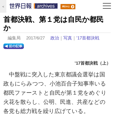
togg
＜
navi
首都決戦、第１党は自民か都民
か
編集局 2017/6/27
政治
｜
写真
｜
’17首都決戦
’17首都決戦（上）
中盤戦に突入した東京都議会選挙は国
政もにらみつつ、小池百合子知事率いる
都民ファーストと自民が第１党をめぐり
火花を散らし、公明、民進、共産などの
各党も総力戦を繰り広げている。