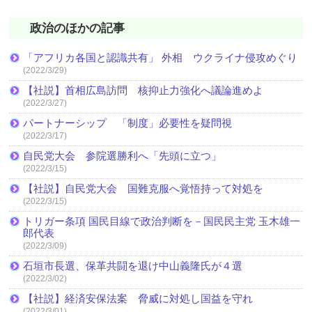
政治のほかの記事
「アフリカ各国と認識共有」 外相 ウクライナ侵攻めぐり
(2022/3/29)
【社説】首相広島訪問 核抑止力強化へ議論進めよ
(2022/3/27)
パートナーシップ 「制度」必要性を疑問視
(2022/3/17)
自民党大会 参院選勝利へ「先頭に立つ」
(2022/3/15)
【社説】自民党大会 国難克服へ覚悟持って対処を
(2022/3/15)
トリガー条項 国民目線で政治判断を－国民民主党 玉木雄一
郎代表
(2022/3/09)
石垣市長選、保革共闘を退け中山義隆氏が４選
(2022/3/02)
【社説】経済安保法案 脅威に対処し国益を守れ
(2022/3/01)