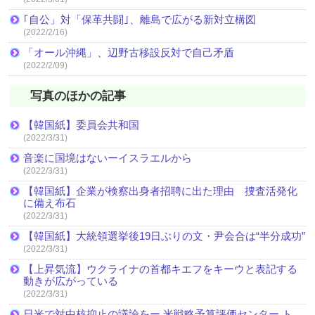
｢自公」対「保革共闘｣、離島で広がる新対立構図
(2022/2/16)
「オール沖縄」、辺野古移設反対で自己矛盾
(2022/2/09)
写真のほかの記事
【韓国紙】委員会共和国
(2022/3/31)
音楽に国境はないーイスラエルから
(2022/3/31)
【韓国紙】企業が検察出身者招聘に出た理由 捜査活発化
に備え布石
(2022/3/31)
【韓国紙】大統領選挙後19日ぶりの文・尹会合は“半分成功”
(2022/3/31)
【上昇気流】ウクライナの首都キエフをキーウと表記する
動きが広がっている
(2022/3/31)
日米で対中核抑止の議論をー 米戦略予算評価センター ト