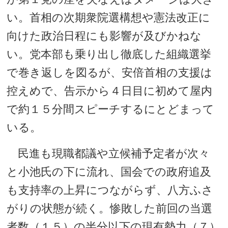
い。首相の次期衆院選構想や憲法改正に
向けた政治日程にも影響が及びかねな
い。党本部も乗り出し徹底した組織選挙
で巻き返しを図るが、安倍首相の支援は
控えめで、告示から４日目に初めて屋内
で約１５分間スピーチするにとどまって
いる。
民進も現職都議や立候補予定者が次々
と小池氏の下に流れ、国会での政府追及
も支持率の上昇につながらず、八方ふさ
がりの状態が続く。惨敗した前回の当選
者数（１５）の半分以下の現有勢力（７）