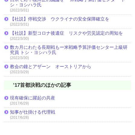
シ・ヨシハラ氏
(2022/3/31)
【社説】停戦交渉 ウクライナの安全保障確立を
(2022/3/31)
【社説】新型コロナ後遺症 リスクや労災認定の周知を
(2022/3/30)
数カ月にわたる長期戦もー米戦略予算評価センター上級研
究員 トシ・ヨシハラ氏
(2022/3/30)
教会の鐘とアザーン オーストリアから
(2022/3/29)
’17首都決戦のほかの記事
現有確保に躍起の共産
(2017/6/29)
知事が仕掛ける代理戦
(2017/6/28)