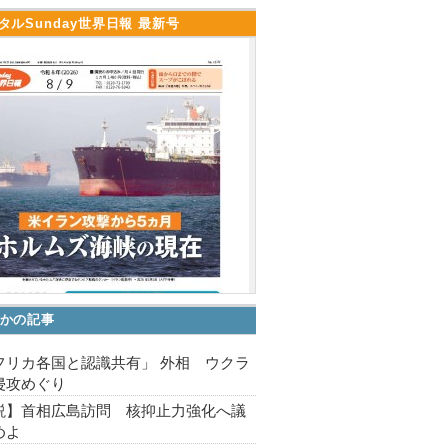
タルSunday世界日報 最新号
かの記事
フリカ各国と認識共有」 外相 ウクラ
侵攻めぐり
説】首相広島訪問 核抑止力強化へ議
めよ