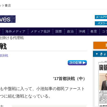
ット書店
プ
海外メディア
メディア批評
国際
政治
沖縄
教育
コ
が仕掛ける代理戦
戦
▼ き
首都決戦
’17首都決戦（中）
も中盤戦に入って、小池知事の都民ファースト
つに組む激戦となっている。