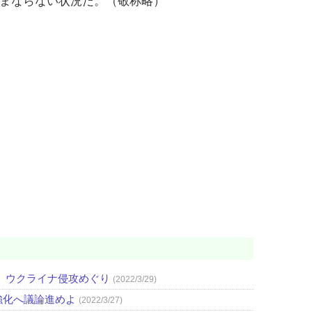
まならない状況だ。（敬称略）
 ウクライナ侵攻めぐり
(2022/3/29)
強化へ議論進めよ
(2022/3/27)