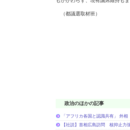
もかかわらず、現有議席維持もま
（都議選取材班）
政治のほかの記事
「アフリカ各国と認識共有」 外相
【社説】首相広島訪問 核抑止力