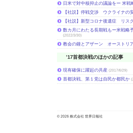
日米で対中核抑止の議論をー 米戦
【社説】停戦交渉 ウクライナの
【社説】新型コロナ後遺症 リス
数カ月にわたる長期戦もー米戦略予
(2022/3/30)
教会の鐘とアザーン オーストリ
’17首都決戦のほかの記事
現有確保に躍起の共産
(2017/6/29)
首都決戦、第１党は自民か都民か
(
© 2026 株式会社 世界日報社