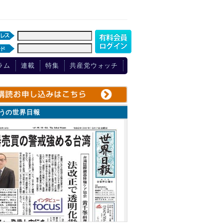
ラム
連載
特集
共産党ウォッチ
ょうの世界日報