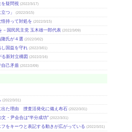
性を疑問視
(2022/3/17)
に立つ」
(2022/3/15)
覚悟持って対処を
(2022/3/15)
を－国民民主党 玉木雄一郎代表
(2022/3/09)
義隆氏が４選
(2022/3/02)
処し国益を守れ
(2022/3/01)
がる新対立構図
(2022/2/16)
で自己矛盾
(2022/2/09)
ら
(2022/3/31)
に出た理由 捜査活発化に備え布石
(2022/3/31)
文・尹会合は“半分成功”
(2022/3/31)
エフをキーウと表記する動きが広がっている
(2022/3/31)