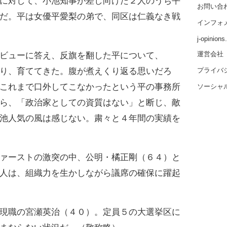
に対して、小池知事が差し向けた２人のうち平
お問い合
だ。平は女優平愛梨の弟で、同区は仁義なき戦
インフォ
j-opinion
運営会社
ビューに答え、反旗を翻した平について、
り、育ててきた。腹が煮えくり返る思いだろ
プライバ
これまで口外してこなかったという平の事務所
ソーシャ
ら、「政治家としての資質はない」と断じ、敵
池人気の風は感じない。粛々と４年間の実績を
ァーストの激突の中、公明・橘正剛（６４）と
人は、組織力を生かしながら議席の確保に躍起
現職の宮瀬英治（４０）。定員５の大選挙区に