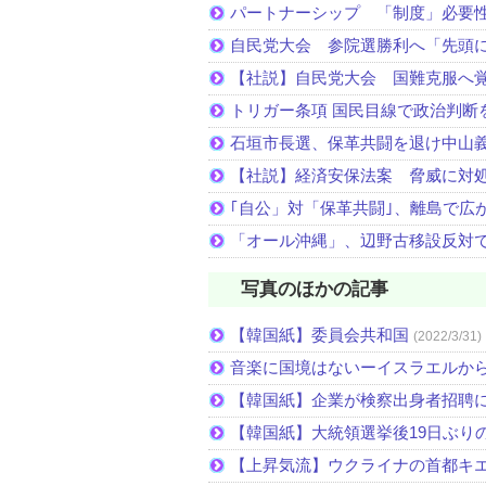
パートナーシップ 「制度」必要
自民党大会 参院選勝利へ「先頭
【社説】自民党大会 国難克服へ
トリガー条項 国民目線で政治判断
石垣市長選、保革共闘を退け中山
【社説】経済安保法案 脅威に対
｢自公」対「保革共闘｣、離島で広
「オール沖縄」、辺野古移設反対
写真のほかの記事
【韓国紙】委員会共和国
(2022/3/31)
音楽に国境はないーイスラエルか
【韓国紙】企業が検察出身者招聘
【韓国紙】大統領選挙後19日ぶりの
【上昇気流】ウクライナの首都キ