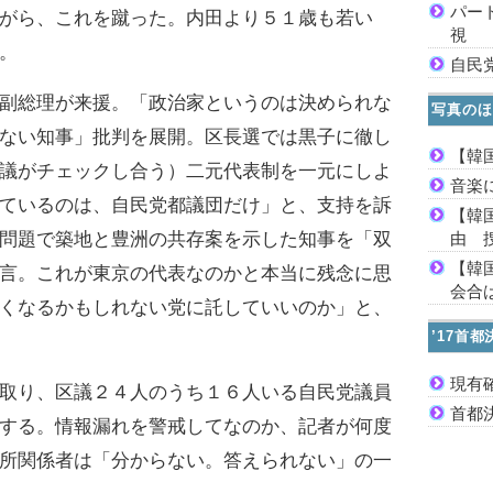
パー
がら、これを蹴った。内田より５１歳も若い
視
。
自民
副総理が来援。「政治家というのは決められな
写真のほ
ない知事」批判を展開。区長選では黒子に徹し
【韓
議がチェックし合う）二元代表制を一元にしよ
音楽
ているのは、自民党都議団だけ」と、支持を訴
【韓
問題で築地と豊洲の共存案を示した知事を「双
由 
【韓
言。これが東京の代表なのかと本当に残念に思
会合は
くなるかもしれない党に託していいのか」と、
’17首
現有
取り、区議２４人のうち１６人いる自民党議員
首都
する。情報漏れを警戒してなのか、記者が何度
所関係者は「分からない。答えられない」の一