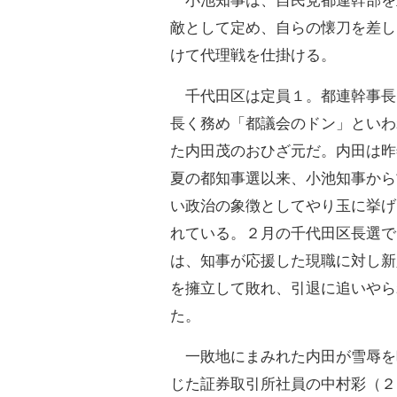
小池知事は、自民党都連幹部を
敵として定め、自らの懐刀を差し
けて代理戦を仕掛ける。
千代田区は定員１。都連幹事長
長く務め「都議会のドン」といわ
た内田茂のおひざ元だ。内田は昨
夏の都知事選以来、小池知事から
い政治の象徴としてやり玉に挙げ
れている。２月の千代田区長選で
は、知事が応援した現職に対し新
を擁立して敗れ、引退に追いやら
た。
一敗地にまみれた内田が雪辱を
じた証券取引所社員の中村彩（２