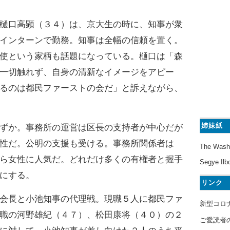
樋口高顕（３４）は、京大生の時に、知事が衆
インターンで勤務。知事は全幅の信頼を置く。
使という家柄も話題になっている。樋口は「森
一切触れず、自身の清新なイメージをアピー
るのは都民ファーストの会だ」と訴えながら、
姉妹紙
ずか。事務所の運営は区長の支持者が中心だが
性だ。公明の支援も受ける。事務所関係者は
The Wash
ら女性に人気だ。どれだけ多くの有権者と握手
Segye Ilb
にする。
リンク
会長と小池知事の代理戦。現職５人に都民ファ
新型コロ
職の河野雄紀（４７）、松田康将（４０）の２
ご愛読者