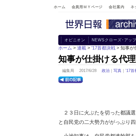
ホーム
会員用ＭＹページ
会社案内
ネ
オピニオン
NEWSクローズ･アッ
ホーム
>
連載
>
’17首都決戦
> 知事
知事が仕掛ける代理
編集局 2017/6/28
政治
｜
写真
｜
’17
２３日に火ぶたを切った都議選
と自民党の二大勢力ががっぷり四