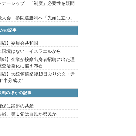
トナーシップ 「制度」必要性を疑問
党大会 参院選勝利へ「先頭に立つ」
かの記事
国紙】委員会共和国
に国境はないーイスラエルから
国紙】企業が検察出身者招聘に出た理
捜査活発化に備え布石
国紙】大統領選挙後19日ぶりの文・尹
“半分成功”
都決戦のほかの記事
確保に躍起の共産
決戦、第１党は自民か都民か