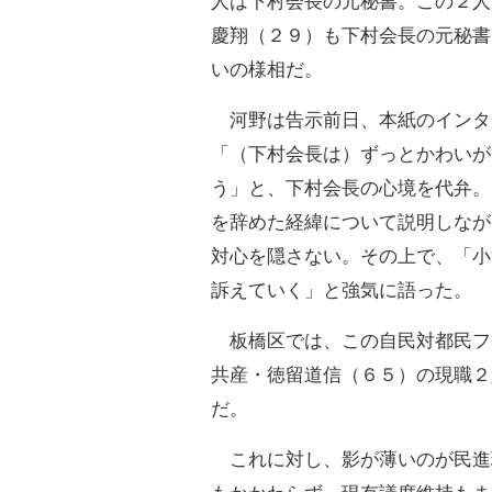
人は下村会長の元秘書。この２人
慶翔（２９）も下村会長の元秘書
いの様相だ。
河野は告示前日、本紙のインタ
「（下村会長は）ずっとかわいが
う」と、下村会長の心境を代弁。
を辞めた経緯について説明しなが
対心を隠さない。その上で、「小
訴えていく」と強気に語った。
板橋区では、この自民対都民フ
共産・徳留道信（６５）の現職２
だ。
これに対し、影が薄いのが民進