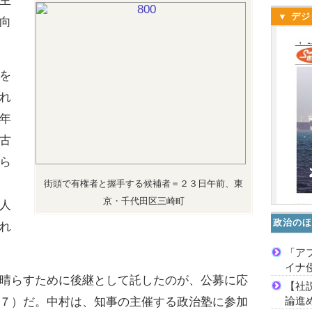
主
▼ デジ
向
を
れ
年
古
ら
街頭で有権者と握手する候補者＝２３日午前、東
京・千代田区三崎町
人
政治のほ
れ
「ア
イナ
晴らすために後継として託したのが、公募に応
【社
論進
７）だ。中村は、知事の主催する政治塾に参加