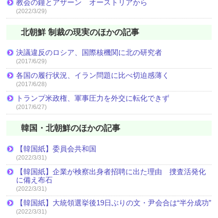
教会の鐘とアザーン オーストリアから
(2022/3/29)
北朝鮮 制裁の現実のほかの記事
決議違反のロシア、国際核機関に北の研究者
(2017/6/29)
各国の履行状況、イラン問題に比べ切迫感薄く
(2017/6/28)
トランプ米政権、軍事圧力を外交に転化できず
(2017/6/27)
韓国・北朝鮮のほかの記事
【韓国紙】委員会共和国
(2022/3/31)
【韓国紙】企業が検察出身者招聘に出た理由 捜査活発化
に備え布石
(2022/3/31)
【韓国紙】大統領選挙後19日ぶりの文・尹会合は“半分成功”
(2022/3/31)