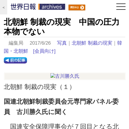
togg
＜
navi
北朝鮮 制裁の現実 中国の圧力
本物でない
編集局 2017/6/26
写真
｜
北朝鮮 制裁の現実
｜
韓
国・北朝鮮
[会員向け]
北朝鮮 制裁の現実（１）
国連北朝鮮制裁委員会元専門家パネル委
員 古川勝久氏に聞く
国連安全保障理事会が７回目となる北