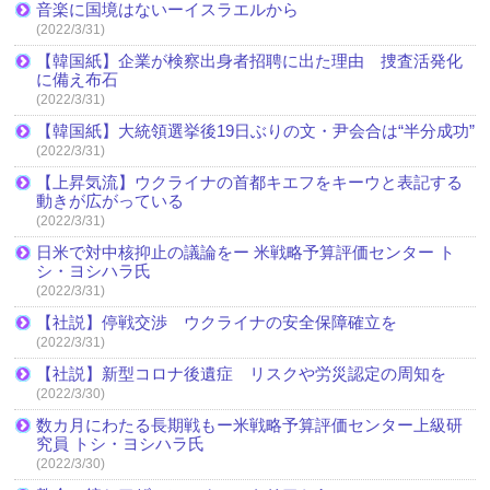
音楽に国境はないーイスラエルから
(2022/3/31)
【韓国紙】企業が検察出身者招聘に出た理由 捜査活発化
に備え布石
(2022/3/31)
【韓国紙】大統領選挙後19日ぶりの文・尹会合は“半分成功”
(2022/3/31)
【上昇気流】ウクライナの首都キエフをキーウと表記する
動きが広がっている
(2022/3/31)
日米で対中核抑止の議論をー 米戦略予算評価センター ト
シ・ヨシハラ氏
(2022/3/31)
【社説】停戦交渉 ウクライナの安全保障確立を
(2022/3/31)
【社説】新型コロナ後遺症 リスクや労災認定の周知を
(2022/3/30)
数カ月にわたる長期戦もー米戦略予算評価センター上級研
究員 トシ・ヨシハラ氏
(2022/3/30)