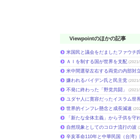
Viewpointのほかの記事
米国民と議会をだましたファウチ
ＡＩを制する国が世界を支配
(2021/
米中間選挙左右する両党の内部対
嫌われるバイデン氏と民主党
(2021/
不発に終わった「野党共闘」
(2021/
ユダヤ人に寛容だったイスラム世
世界的インフレ懸念と成長減速
(20
「新たな全体主義」から子供を守
自然現象としてのコロナ流行の波
(
辛亥革命110年と中華民国（台湾