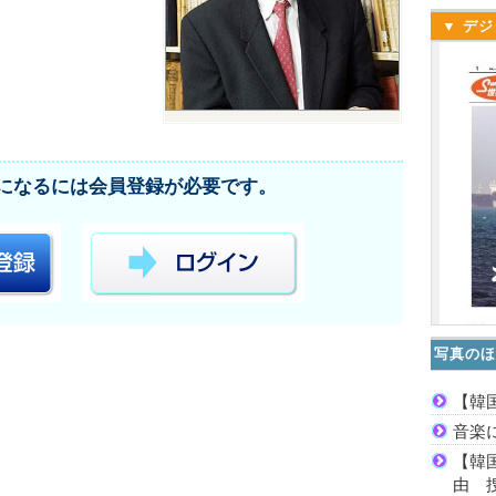
▼ デジ
になるには会員登録が必要です。
写真のほ
【韓
音楽
【韓
由 