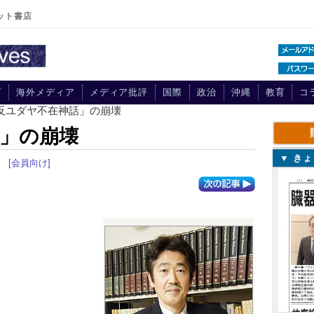
ット書店
プ
海外メディア
メディア批評
国際
政治
沖縄
教育
コ
「反ユダヤ不在神話」の崩壊
」の崩壊
▼ き
[会員向け]