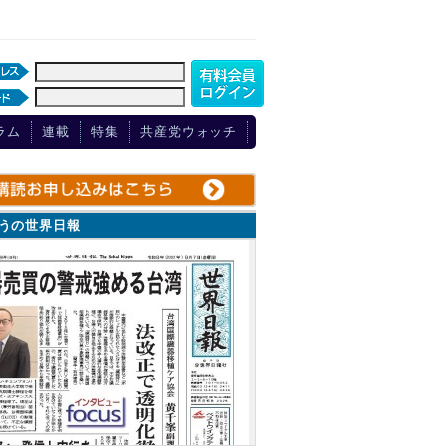
ラム
連載
特集
共産党ウォッチ
ょうの世界日報