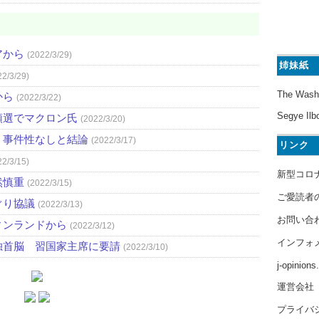
アから
(2022/3/29)
姉妹紙
22/3/29)
The Wash
から
(2022/3/22)
Segye Ilb
領選でマクロン氏
(2022/3/20)
 事件性なしと結論
(2022/3/17)
リンク
22/3/15)
新型コロ
然慎重
(2022/3/15)
ご愛読者
ぐり協議
(2022/3/13)
お問い合
ィンランドから
(2022/3/12)
インフォ
独首脳 習国家主席に要請
(2022/3/10)
j-opinion
運営会社
プライバ