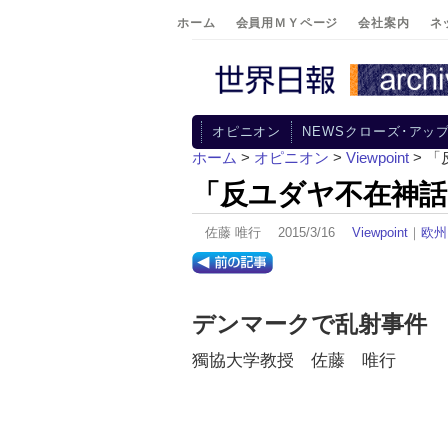
ホーム
会員用ＭＹページ
会社案内
ネ
オピニオン
NEWSクローズ･アッ
ホーム
>
オピニオン
>
Viewpoint
> 
「反ユダヤ不在神話
佐藤 唯行 2015/3/16
Viewpoint
｜
欧州
デンマークで乱射事件
獨協大学教授 佐藤 唯行