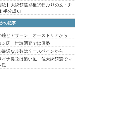
国紙】大統領選挙後19日ぶりの文・尹
“半分成功”
かの記事
の鐘とアザーン オーストリアから
ロン氏 世論調査では優勢
の最適な歩数は？ースペインから
ライナ侵攻は追い風 仏大統領選でマ
ン氏