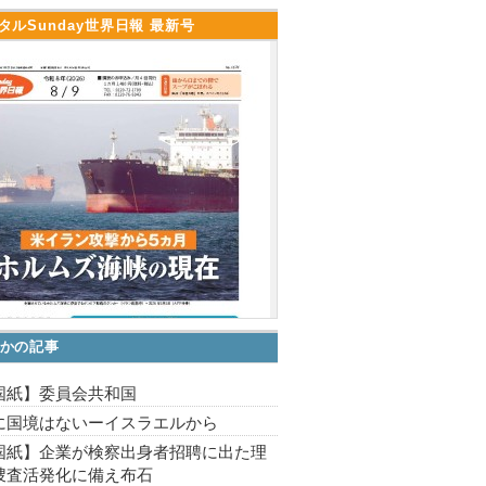
タルSunday世界日報 最新号
かの記事
国紙】委員会共和国
に国境はないーイスラエルから
国紙】企業が検察出身者招聘に出た理
捜査活発化に備え布石