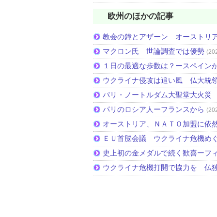
欧州のほかの記事
教会の鐘とアザーン オーストリ
マクロン氏 世論調査では優勢
(20
１日の最適な歩数は？ースペイン
ウクライナ侵攻は追い風 仏大統
パリ・ノートルダム大聖堂大火災
パリのロシア人ーフランスから
(20
オーストリア、ＮＡＴＯ加盟に依
ＥＵ首脳会議 ウクライナ危機め
史上初の金メダルで続く歓喜ーフ
ウクライナ危機打開で協力を 仏