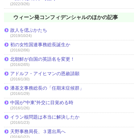
(2022/3/26)
ウィーン発コンフィデンシャルのほかの記事
故人を偲ぶかたち
(2019/10/24)
初の女性国連事務総長誕生か
(2016/2/06)
北朝鮮が自国の英語名を変更！
(2016/2/05)
アドルフ・アイヒマンの恩赦請願
(2016/1/30)
潘基文事務総長の「任期末症候群」
(2016/1/29)
中国が“中東”外交に目覚める時
(2016/1/26)
イラン核問題は本当に解決したか
(2016/1/23)
天野事務局長、３選出馬へ
(2016/1/22)