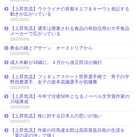
【上昇気流】ウクライナの首都キエフをキーウと表記する
動きが広がっている
(2022/3/31)
【上昇気流】通常は廃棄される食品の有効活用が大手食品
メーカーで広がっている
(2022/3/30)
教会の鐘とアザーン オーストリアから
(2022/3/29)
成人年齢が18歳に、４月から改正民法が施行
(2022/3/29)
【上昇気流】フィギュアスケート世界選手権で、男子の宇
野昌磨選手、女子の坂本花織選手が初優勝
(2022/3/29)
【上昇気流】今年で没後50年となるノーベル文学賞作家の
川端康成
(2022/3/28)
【上昇気流】桜に対する日本人の思いが強い
(2022/3/27)
【上昇気流】作家の司馬遼太郎は高田屋嘉兵衛の生涯を
『菜の花の沖』で描く