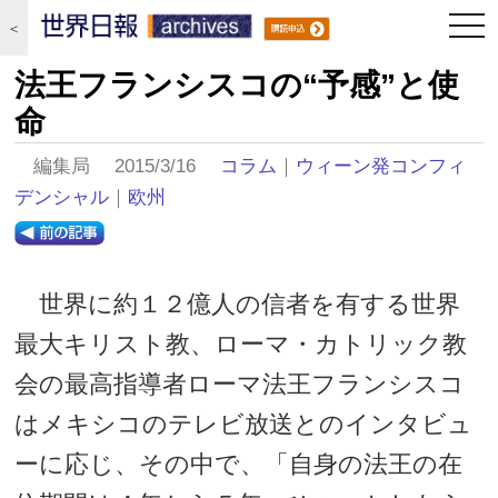
togg
＜
navi
法王フランシスコの“予感”と使
命
編集局 2015/3/16
コラム
｜
ウィーン発コンフィ
デンシャル
｜
欧州
世界に約１２億人の信者を有する世界
最大キリスト教、ローマ・カトリック教
会の最高指導者ローマ法王フランシスコ
はメキシコのテレビ放送とのインタビュ
ーに応じ、その中で、「自身の法王の在