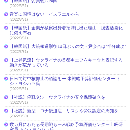
【韓国紙】委員会共和国
(2022/3/31)
音楽に国境はないーイスラエルから
(2022/3/31)
【韓国紙】企業が検察出身者招聘に出た理由 捜査活発化
に備え布石
(2022/3/31)
【韓国紙】大統領選挙後19日ぶりの文・尹会合は“半分成功”
(2022/3/31)
【上昇気流】ウクライナの首都キエフをキーウと表記する
動きが広がっている
(2022/3/31)
日米で対中核抑止の議論をー 米戦略予算評価センター ト
シ・ヨシハラ氏
(2022/3/31)
【社説】停戦交渉 ウクライナの安全保障確立を
(2022/3/31)
【社説】新型コロナ後遺症 リスクや労災認定の周知を
(2022/3/30)
数カ月にわたる長期戦もー米戦略予算評価センター上級研
究員 トシ・ヨシハラ氏