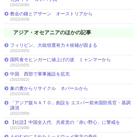
(2022/3/30)
教会の鐘とアザーン オーストリアから
(2022/3/29)
アジア・オセアニアのほかの記事
フィリピン、大統領選有力４候補が固まる
(2022/3/25)
国民食モヒンガーに値上げの波 ミャンマーから
(2022/3/25)
中国 西部で軍事施設を拡充
(2022/3/22)
象の糞からリサイクル ネパールから
(2022/3/18)
「アジア版ＮＡＴＯ」創設を エスパー前米国防長官・基調
講演
(2022/3/09)
【社説】中国全人代 共産党の「赤い野心」に警戒を
(2022/3/08)
うやむやにされたミッドウェイ敗北の責任