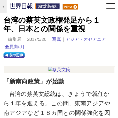
togg
＜
navi
台湾の蔡英文政権発足から１
年、日本との関係を重視
編集局 2017/5/20
写真
｜
アジア・オセアニア
[会員向け]
「新南向政策」が始動
台湾の蔡英文総統は、きょうで就任か
ら１年を迎える。この間、東南アジアや
南アジアなど１８カ国との関係強化を図