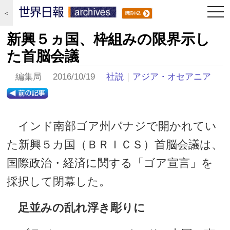
togg
＜
navi
新興５ヵ国、枠組みの限界示し
た首脳会議
編集局 2016/10/19
社説
｜
アジア・オセアニア
インド南部ゴア州パナジで開かれてい
た新興５カ国（ＢＲＩＣＳ）首脳会議は、
国際政治・経済に関する「ゴア宣言」を
採択して閉幕した。
足並みの乱れ浮き彫りに