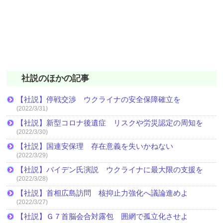
社説のほかの記事
【社説】停戦交渉 ウクライナの安全保障確立を
(2022/3/31)
【社説】新型コロナ後遺症 リスクや労災認定の周知を
(2022/3/30)
【社説】国連安保理 存在意義を失いかねない
(2022/3/29)
【社説】バイデン氏演説 ウクライナに最大限の支援を
(2022/3/28)
【社説】首相広島訪問 核抑止力強化へ議論進めよ
(2022/3/27)
【社説】Ｇ７首脳会合対露包 囲網で孤立化させよ