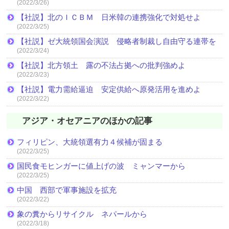
(2022/3/26)
【社説】北のＩＣＢＭ 日米韓の連携強化で対処せよ
(2022/3/25)
【社説】ゼ大統領国会演説 侵略者制裁し自由守る連帯を
(2022/3/24)
【社説】北方領土 露の不法占拠への批判強めよ
(2022/3/23)
【社説】電力需給逼迫 安定供給へ原発活用を進めよ
(2022/3/22)
アジア・オセアニアのほかの記事
フィリピン、大統領選有力４候補が固まる
(2022/3/25)
国民食モヒンガーに値上げの波 ミャンマーから
(2022/3/25)
中国 西部で軍事施設を拡充
(2022/3/22)
象の糞からリサイクル ネパールから
(2022/3/18)