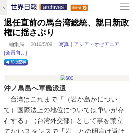
togg
＜
navi
退任直前の馬台湾総統、親日新政
権に揺さぶり
編集局 2016/5/08
写真
｜
アジア・オセアニア
[会員向け]
沖ノ鳥島へ軍艦派遣
台湾はこれまで「（岩か島かについ
て）国際法上の地位については争いが存
在する」（台湾外交部）として事を荒立
てないスタンスで「岩」との明言は避け