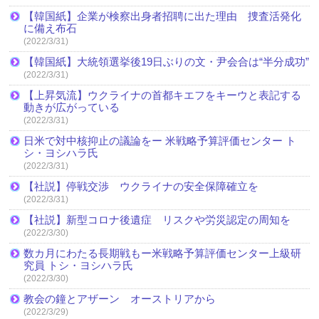
【韓国紙】企業が検察出身者招聘に出た理由 捜査活発化
に備え布石
(2022/3/31)
【韓国紙】大統領選挙後19日ぶりの文・尹会合は“半分成功”
(2022/3/31)
【上昇気流】ウクライナの首都キエフをキーウと表記する
動きが広がっている
(2022/3/31)
日米で対中核抑止の議論をー 米戦略予算評価センター ト
シ・ヨシハラ氏
(2022/3/31)
【社説】停戦交渉 ウクライナの安全保障確立を
(2022/3/31)
【社説】新型コロナ後遺症 リスクや労災認定の周知を
(2022/3/30)
数カ月にわたる長期戦もー米戦略予算評価センター上級研
究員 トシ・ヨシハラ氏
(2022/3/30)
教会の鐘とアザーン オーストリアから
(2022/3/29)