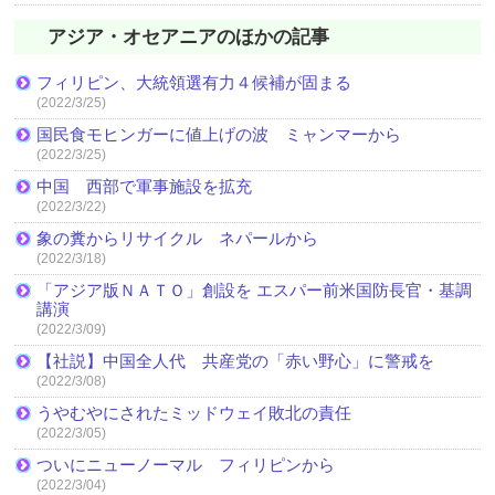
アジア・オセアニアのほかの記事
フィリピン、大統領選有力４候補が固まる
(2022/3/25)
国民食モヒンガーに値上げの波 ミャンマーから
(2022/3/25)
中国 西部で軍事施設を拡充
(2022/3/22)
象の糞からリサイクル ネパールから
(2022/3/18)
「アジア版ＮＡＴＯ」創設を エスパー前米国防長官・基調
講演
(2022/3/09)
【社説】中国全人代 共産党の「赤い野心」に警戒を
(2022/3/08)
うやむやにされたミッドウェイ敗北の責任
(2022/3/05)
ついにニューノーマル フィリピンから
(2022/3/04)