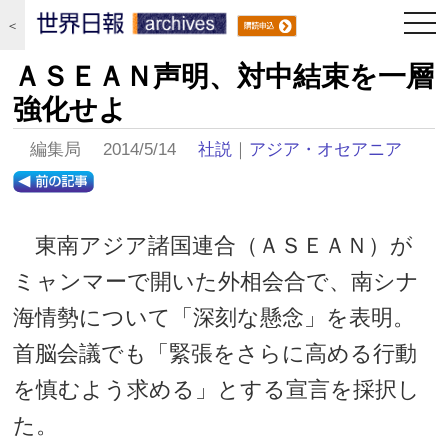
togg
＜
navi
ＡＳＥＡＮ声明、対中結束を一層
強化せよ
編集局 2014/5/14
社説
｜
アジア・オセアニア
東南アジア諸国連合（ＡＳＥＡＮ）が
ミャンマーで開いた外相会合で、南シナ
海情勢について「深刻な懸念」を表明。
首脳会議でも「緊張をさらに高める行動
を慎むよう求める」とする宣言を採択し
た。