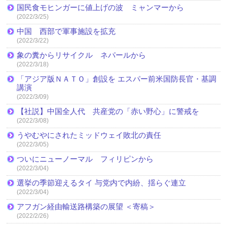
国民食モヒンガーに値上げの波 ミャンマーから
(2022/3/25)
中国 西部で軍事施設を拡充
(2022/3/22)
象の糞からリサイクル ネパールから
(2022/3/18)
「アジア版ＮＡＴＯ」創設を エスパー前米国防長官・基調
講演
(2022/3/09)
【社説】中国全人代 共産党の「赤い野心」に警戒を
(2022/3/08)
うやむやにされたミッドウェイ敗北の責任
(2022/3/05)
ついにニューノーマル フィリピンから
(2022/3/04)
選挙の季節迎えるタイ 与党内で内紛、揺らぐ連立
(2022/3/04)
アフガン経由輸送路構築の展望 ＜寄稿＞
(2022/2/26)