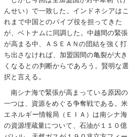
んせい）で一致した。インドネシアはこ
れまで中国とのパイプ役を担ってきた
が、ベトナムに同調した。中越間の緊張
が高まる中、ＡＳＥＡＮの団結を強く打
ち出さなければ、加盟国間の亀裂が大き
くなるとの判断からであろう。賢明な選
択と言える。
南シナ海で緊張が高まっている原因の
一つは、資源をめぐる争奪戦である。米
エネルギー情報局（ＥＩＡ）は南シナ海
の資源埋蔵量について、石油が１１０億
バレル、天然ガスが１９０兆立方フィー