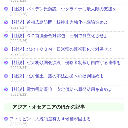
(2022/3/29)
【社説】バイデン氏演説 ウクライナに最大限の支援を
(2022/3/28)
【社説】首相広島訪問 核抑止力強化へ議論進めよ
(2022/3/27)
【社説】Ｇ７首脳会合対露包 囲網で孤立化させよ
(2022/3/26)
【社説】北のＩＣＢＭ 日米韓の連携強化で対処せよ
(2022/3/25)
【社説】ゼ大統領国会演説 侵略者制裁し自由守る連帯を
(2022/3/24)
【社説】北方領土 露の不法占拠への批判強めよ
(2022/3/23)
【社説】電力需給逼迫 安定供給へ原発活用を進めよ
(2022/3/22)
アジア・オセアニアのほかの記事
フィリピン、大統領選有力４候補が固まる
(2022/3/25)