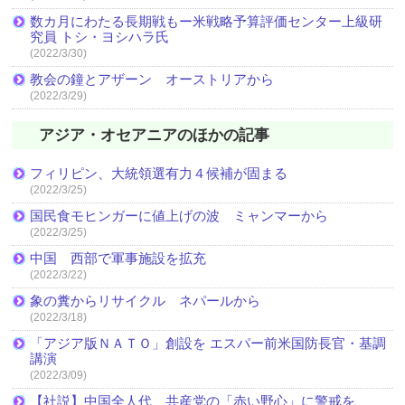
数カ月にわたる長期戦もー米戦略予算評価センター上級研
究員 トシ・ヨシハラ氏
(2022/3/30)
教会の鐘とアザーン オーストリアから
(2022/3/29)
アジア・オセアニアのほかの記事
フィリピン、大統領選有力４候補が固まる
(2022/3/25)
国民食モヒンガーに値上げの波 ミャンマーから
(2022/3/25)
中国 西部で軍事施設を拡充
(2022/3/22)
象の糞からリサイクル ネパールから
(2022/3/18)
「アジア版ＮＡＴＯ」創設を エスパー前米国防長官・基調
講演
(2022/3/09)
【社説】中国全人代 共産党の「赤い野心」に警戒を