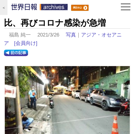
togg
＜
navi
比、再びコロナ感染が急増
福島 純一 2021/3/26
写真
｜
アジア・オセアニ
ア
[会員向け]