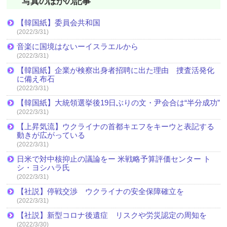
写真のほかの記事
【韓国紙】委員会共和国
(2022/3/31)
音楽に国境はないーイスラエルから
(2022/3/31)
【韓国紙】企業が検察出身者招聘に出た理由 捜査活発化
に備え布石
(2022/3/31)
【韓国紙】大統領選挙後19日ぶりの文・尹会合は“半分成功”
(2022/3/31)
【上昇気流】ウクライナの首都キエフをキーウと表記する
動きが広がっている
(2022/3/31)
日米で対中核抑止の議論をー 米戦略予算評価センター ト
シ・ヨシハラ氏
(2022/3/31)
【社説】停戦交渉 ウクライナの安全保障確立を
(2022/3/31)
【社説】新型コロナ後遺症 リスクや労災認定の周知を
(2022/3/30)