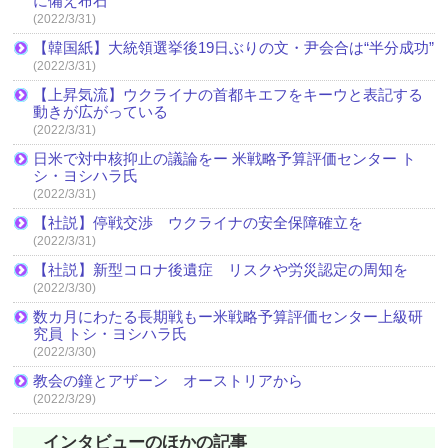
に備え布石
(2022/3/31)
【韓国紙】大統領選挙後19日ぶりの文・尹会合は“半分成功”
(2022/3/31)
【上昇気流】ウクライナの首都キエフをキーウと表記する
動きが広がっている
(2022/3/31)
日米で対中核抑止の議論をー 米戦略予算評価センター ト
シ・ヨシハラ氏
(2022/3/31)
【社説】停戦交渉 ウクライナの安全保障確立を
(2022/3/31)
【社説】新型コロナ後遺症 リスクや労災認定の周知を
(2022/3/30)
数カ月にわたる長期戦もー米戦略予算評価センター上級研
究員 トシ・ヨシハラ氏
(2022/3/30)
教会の鐘とアザーン オーストリアから
(2022/3/29)
インタビューのほかの記事