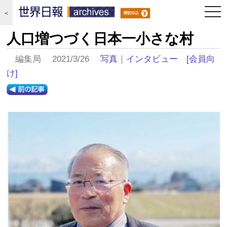
togg
＜
navi
人口増つづく日本一小さな村
編集局 2021/3/26
写真
｜
インタビュー
[会員向
け]