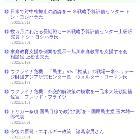
日米で対中核抑止の議論をー 米戦略予算評価センター ト
シ・ヨシハラ氏
(2022/3/31)
数カ月にわたる長期戦もー米戦略予算評価センター上級研
究員 トシ・ヨシハラ氏
(2022/3/30)
家庭教育支援条例案を提示―旭川家庭教育を支援する会
相談役 上松丈夫氏
(2022/3/18)
ウクライナ危機 「民主」VS「権威」の戦場ー米ヘリテー
ジ財団アジア研究センター長 ウォルター・ローマン氏
(2022/3/17)
ウクライナ危機 外交的解決策の模索をー元米大統領副補
佐官 フレッド・フライツ
(2022/3/15)
トリガー条項 国民目線で政治判断を－国民民主党 玉木雄一
郎代表
(2022/3/09)
今後の原発・エネルギー政策 諸葛宗男さん
(2022/3/08)